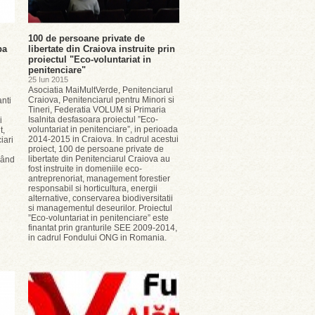
100 de persoane private de
pa
libertate din Craiova instruite prin
proiectul "Eco-voluntariat in
penitenciare"
25 Iun 2015
Asociatia MaiMultVerde, Penitenciarul
Craiova, Penitenciarul pentru Minori si
nti
Tineri, Federatia VOLUM si Primaria
Isalnita desfasoara proiectul ”Eco-
i
voluntariat in penitenciare”, in perioada
t,
2014-2015 in Craiova. In cadrul acestui
iari
proiect, 100 de persoane private de
libertate din Penitenciarul Craiova au
nând
fost instruite in domeniile eco-
antreprenoriat, management forestier
responsabil si horticultura, energii
alternative, conservarea biodiversitatii
si managementul deseurilor. Proiectul
”Eco-voluntariat in penitenciare” este
finantat prin granturile SEE 2009-2014,
in cadrul Fondului ONG in Romania.