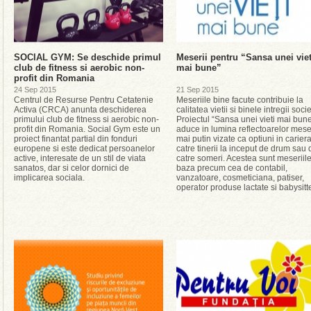
SOCIAL GYM: Se deschide primul
Meserii pentru “Sansa unei viet
club de fitness si aerobic non-
mai bune”
profit din Romania
24 Sep 2015
21 Sep 2015
Centrul de Resurse Pentru Cetatenie
Meseriile bine facute contribuie la
Activa (CRCA) anunta deschiderea
calitatea vietii si binele intregii socie
primului club de fitness si aerobic non-
Proiectul “Sansa unei vieti mai bun
profit din Romania. Social Gym este un
aduce in lumina reflectoarelor mese
proiect finantat partial din fonduri
mai putin vizate ca optiuni in carier
europene si este dedicat persoanelor
catre tinerii la inceput de drum sau 
active, interesate de un stil de viata
catre someri. Acestea sunt meseriil
sanatos, dar si celor dornici de
baza precum cea de contabil,
implicarea sociala.
vanzatoare, cosmeticiana, patiser,
operator produse lactate si babysitte