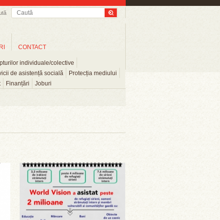
ută
RI
CONTACT
turilor individuale/colective
icii de asistență socială
Protecția mediului
t
Finanțări
Joburi