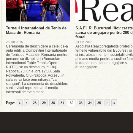
Turneul International de Tenis de
S.A.F.I.R. Bucuresti Ilfov creste
Masa din Romania
sansa de angajare pentru 280 d
femei
25 Iun 2015
24 Iun 2015
Ceremonia de deschidere a celei de-a
Asociatia React pregateste profesio
opta editii a Competitiei Internationale
femeile vulnerabile din Bucuresti si 
de Tenis de Masa din Romania pentru
si instruieste membrii societatii civil
persone cu dizabilitati (Romanian
ai mass-media pentru a sustine fem
International Table Tennis Open –
in demersurile lor de angajare si
RITTO), se va desfasura in Cluj-
autoangajare.
Napoca, 25 iunie, ora 12:00, Sala
Polivalenta, Cluj-Napoca. Accesul in
sala se va face prin intrarea "La
steaguri”. La ceremonia de deschidere
sunt invitati reprezentantii media
interesati de eveniment.
Page:
«
‹
28
29
30
31
32
33
34
35
›
»