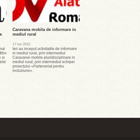
Caravana mobila de informare in
e
mediul rural
17 Iun 2015
nal
Ieri au inceput activitatile de informare
Ilfov
in mediul rural, prin intermediul
e si
Caravanei mobile pluridisciplinare in
eile
mediul rural, prin intermediul echipei
proiectului «Parteneriat pentru
incluziune».