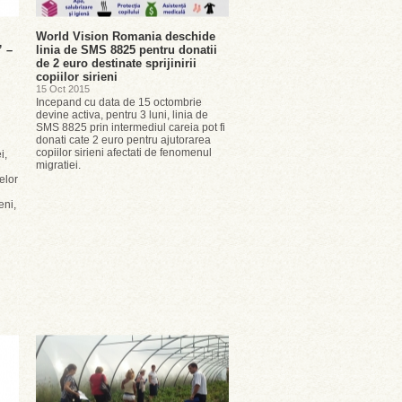
World Vision Romania deschide
” –
linia de SMS 8825 pentru donatii
de 2 euro destinate sprijinirii
copiilor sirieni
15 Oct 2015
Incepand cu data de 15 octombrie
devine activa, pentru 3 luni, linia de
SMS 8825 prin intermediul careia pot fi
donati cate 2 euro pentru ajutorarea
copiilor sirieni afectati de fenomenul
i,
migratiei.
elor
eni,