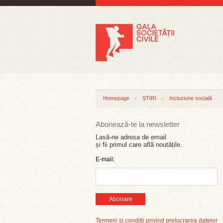
Homepage
ȘTIRI
Incluziune socială
Abonează-te la newsletter
Lasă-ne adresa de email
și fii primul care află noutățile.
E-mail:
Abonare
Termeni și condiții privind prelucrarea datelor