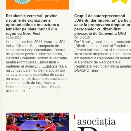
Rezultatele cercetarii privind
Grupul de autoreprezentanti
riscurile de excluziune si
„Diferiti, dar impreuna” partici
oportunitatile de incluziune a
activ la promovarea drepturilor
femeilor pe piata muncii din
persoanelor cu dizabilitati
regiunea Nord-Vest
prevazute de Conventia ONU
08 Iul 2015
06 Iul 2015
In luna octombrie 2014, Asociatia JCI
De 19 ani, grupul de autoreprezenta
Active Citizens Cluj, compania de
„Diferiti dar impreuna” al Fundatiei
consultanta Loop Operations, Centrul
„Pentru Voi” invata sa-si cunoasca s
de Resurse pentru Cetatenie Activa,
sa-si apere drepturile. De anul trecu
Institutul Economic Roman si Asociatia
am demarat o colaborare cu benefic
pentru Promovarea Cunoasterii –
ai Centrelor de Recuperare si
parteneri ai proiectului „Egalitate reala,
Reabilitare Neuropsihiatrica aparti
nu conceptuala!” au demarat o ampla
DGASPC Timis.
cercetare privind egalitatea de sanse
pe piata muncii, riscurile de excluziune
si oportunitatile de incluziune a
femeilor din regiunea Nord-Vest pe
piata muncii.