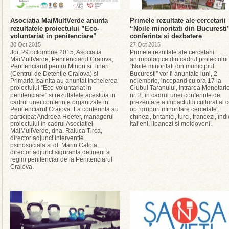
Asociatia MaiMultVerde anunta
Primele rezultate ale cercetarii
rezultatele proiectului ”Eco-
“Noile minoritati din Bucuresti
voluntariat in penitenciare”
conferinta si dezbatere
30 Oct 2015
27 Oct 2015
Joi, 29 octombrie 2015, Asociatia
Primele rezultate ale cercetarii
MaiMultVerde, Penitenciarul Craiova,
antropologice din cadrul proiectului
Penitenciarul pentru Minori si Tineri
“Noile minoritati din municipiul
(Centrul de Detentie Craiova) si
Bucuresti” vor fi anuntate luni, 2
Primaria Isalnita au anuntat incheierea
noiembrie, incepand cu ora 17 la
proiectului ”Eco-voluntariat in
Clubul Taranului, intrarea Monetarie
penitenciare” si rezultatele acestuia in
nr. 3, in cadrul unei conferinte de
cadrul unei conferinte organizate in
prezentare a impactului cultural al c
Penitenciarul Craiova. La conferinta au
opt grupuri minoritare cercetate:
participat Andreea Hoefer, managerul
chinezi, britanici, turci, francezi, indi
proiectului in cadrul Asociatiei
italieni, libanezi si moldoveni.
MaiMultVerde, dna. Raluca Tirca,
director adjunct interventie
psihosociala si dl. Marin Calota,
director adjunct siguranta detinerii si
regim penitenciar de la Penitenciarul
Craiova.