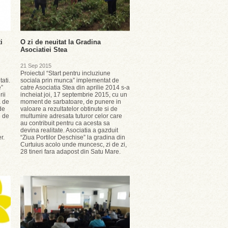
i
O zi de neuitat la Gradina
Asociatiei Stea
21 Sep 2015
Proiectul “Start pentru incluziune
tati.
sociala prin munca” implementat de
e”
catre Asociatia Stea din aprilie 2014 s-a
rii
incheiat joi, 17 septembrie 2015, cu un
a de
moment de sarbatoare, de punere in
de
valoare a rezultatelor obtinute si de
e de
multumire adresata tuturor celor care
au contribuit pentru ca acesta sa
devina realitate. Asociatia a gazduit
r.
“Ziua Portilor Deschise” la gradina din
Curtuius acolo unde muncesc, zi de zi,
28 tineri fara adapost din Satu Mare.