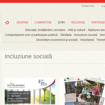
Contul meu
Ca
DESPRE
COMPETIȚIE
ŞTIRI
RESURSE
PARTENE
Educație, învățământ, cercetare
Artă şi cultură
Apărarea drep
Comportament civic şi participare publică
Sănătate
Incluziune socială
Serv
Dezvoltare economică şi socială
Voluntariat
Tinere
Incluziune socială