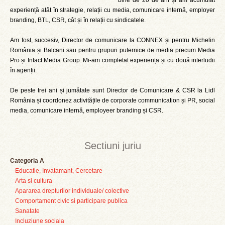
bine de 20 de ani și am acumulat
experiență atât în strategie, relații cu media, comunicare internă, employer
branding, BTL, CSR, cât și în relații cu sindicatele.
Am fost, succesiv, Director de comunicare la CONNEX și pentru Michelin
România și Balcani sau pentru grupuri puternice de media precum Media
Pro și Intact Media Group. Mi-am completat experiența și cu două interludii
în agenții.
De peste trei ani și jumătate sunt Director de Comunicare & CSR la Lidl
România și coordonez activitățile de corporate communication și PR, social
media, comunicare internă, employeer branding și CSR.
Sectiuni juriu
Categoria A
Educatie, Invatamant, Cercetare
Arta si cultura
Apararea drepturilor individuale/ colective
Comportament civic si participare publica
Sanatate
Incluziune sociala