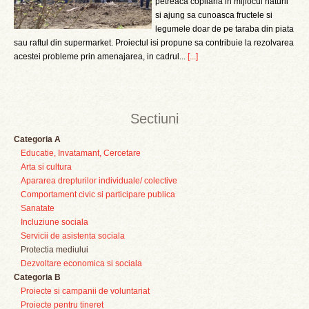
petreaca copilaria in mijlocul naturii
si ajung sa cunoasca fructele si
legumele doar de pe taraba din piata
sau raftul din supermarket. Proiectul isi propune sa contribuie la rezolvarea
acestei probleme prin amenajarea, in cadrul...
[...]
Sectiuni
Categoria A
Educatie, Invatamant, Cercetare
Arta si cultura
Apararea drepturilor individuale/ colective
Comportament civic si participare publica
Sanatate
Incluziune sociala
Servicii de asistenta sociala
Protectia mediului
Dezvoltare economica si sociala
Categoria B
Proiecte si campanii de voluntariat
Proiecte pentru tineret