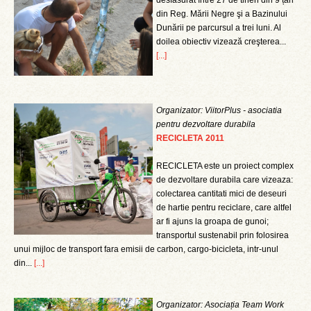
desfasurat între 27 de tineri din 9 țări
din Reg. Mării Negre şi a Bazinului
Dunării pe parcursul a trei luni. Al
doilea obiectiv vizează creşterea...
[...]
Organizator: ViitorPlus - asociatia
pentru dezvoltare durabila
RECICLETA 2011
RECICLETA este un proiect complex
de dezvoltare durabila care vizeaza:
colectarea cantitati mici de deseuri
de hartie pentru reciclare, care altfel
ar fi ajuns la groapa de gunoi;
transportul sustenabil prin folosirea
unui mijloc de transport fara emisii de carbon, cargo-bicicleta, intr-unul
din...
[...]
Organizator: Asociația Team Work