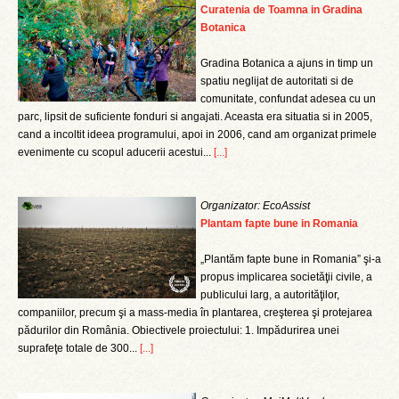
Curatenia de Toamna in Gradina
Botanica
Gradina Botanica a ajuns in timp un
spatiu neglijat de autoritati si de
comunitate, confundat adesea cu un
parc, lipsit de suficiente fonduri si angajati. Aceasta era situatia si in 2005,
cand a incoltit ideea programului, apoi in 2006, cand am organizat primele
evenimente cu scopul aducerii acestui...
[...]
Organizator: EcoAssist
Plantam fapte bune in Romania
„Plantăm fapte bune in Romania” şi-a
propus implicarea societăţii civile, a
publicului larg, a autorităţilor,
companiilor, precum şi a mass-media în plantarea, creşterea şi protejarea
pădurilor din România. Obiectivele proiectului: 1. Impădurirea unei
suprafeţe totale de 300...
[...]