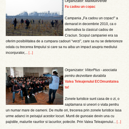
Organizator: MaiMultVerde
Fa cadou un copac
Campania „Fa cadou un copac!” a
demarat in decembrie 2010, ca o
alternativa la clasicul cadou de
Craciun. Scopul campaniei era sa
oferim posibilitatea de a cumpara cadouri “verzi”, care sa nu se deterioreze
odata cu trecerea timpului si care sa nu aiba un impact asupra mediului
inconjurator,...
[...]
Organizator: ViitorPlus - asociatia
pentru dezvoltare durabila
Valea Teleajenului ECOmunitatea
ta!
Zonele turistice sunt casa de o zi, o
saptamana si uneori o viata pentru
un numar mare de oameni. De multe ori, trecerea prin zonele turistice lasa
urme adanci in peisajul acestor locuri. Munti de gunoaie devin una cu
pajistile, malurile raurilor si lacurilor, potecile. Prin Valea Teleajenului...
[...]