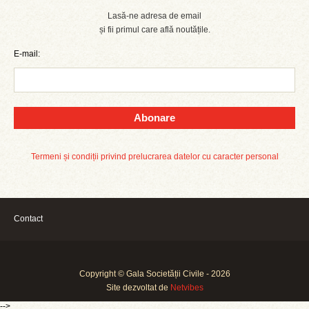
Lasă-ne adresa de email
și fii primul care află noutățile.
E-mail:
Abonare
Termeni și condiții privind prelucrarea datelor cu caracter personal
Contact
Copyright © Gala Societății Civile - 2026
Site dezvoltat de
Netvibes
-->