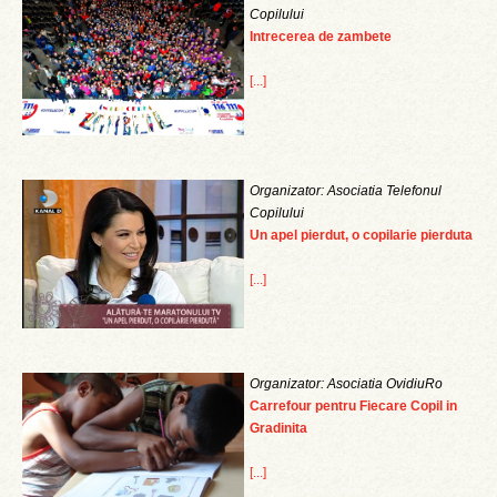
Copilului
Intrecerea de zambete
[...]
Organizator: Asociatia Telefonul
Copilului
Un apel pierdut, o copilarie pierduta
[...]
Organizator: Asociatia OvidiuRo
Carrefour pentru Fiecare Copil in
Gradinita
[...]