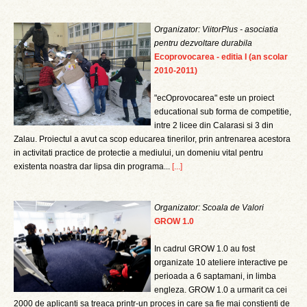
Organizator: ViitorPlus - asociatia
pentru dezvoltare durabila
Ecoprovocarea - editia I (an scolar
2010-2011)
"ecOprovocarea" este un proiect
educational sub forma de competitie,
intre 2 licee din Calarasi si 3 din
Zalau. Proiectul a avut ca scop educarea tinerilor, prin antrenarea acestora
in activitati practice de protectie a mediului, un domeniu vital pentru
existenta noastra dar lipsa din programa...
[...]
Organizator: Scoala de Valori
GROW 1.0
In cadrul GROW 1.0 au fost
organizate 10 ateliere interactive pe
perioada a 6 saptamani, in limba
engleza. GROW 1.0 a urmarit ca cei
2000 de aplicanti sa treaca printr-un proces in care sa fie mai constienti de