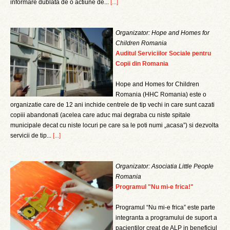
informare dublata de o actiune de...
[...]
Organizator: Hope and Homes for
Children Romania
Auditul Serviciilor Sociale pentru
Copii din Romania
Hope and Homes for Children
Romania (HHC Romania) este o
organizatie care de 12 ani inchide centrele de tip vechi in care sunt cazati
copiii abandonati (acelea care aduc mai degraba cu niste spitale
municipale decat cu niste locuri pe care sa le poti numi „acasa”) si dezvolta
servicii de tip...
[...]
Organizator: Asociatia Little People
Romania
Programul "Nu mi-e frica!"
Programul “Nu mi-e frica” este parte
integranta a programului de suport a
pacientilor creat de ALP in beneficiul