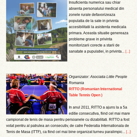
Insuficienta numerica sau chiar
absenta personalului medical din
zonele rurale defavorizeaza
populatia de la sate in privinta
accesibilitatii la asistenta medicala
primara. Aceasta situatie genereaza
probleme grave in privinta
monitorizarii corecte a starii de
sanatate a pupulatiei, in privinta...
[...]
Organizator: Asociatia Little People
Romania
RITTO (Romanian International
Table Tennis Open )
In anul 2011, RITTO a ajuns la a 5a
editie consecutiva, fiind cel mai mare
campionat de tenis de masa pentru persoanele cu dizabilitati. RITTO a fost
votat pentru al patrulea an consecutiv, de catre Federatia Internationala de
Tenis de Masa (ITTF), ca fiind cel mai bine organizat turneu paralimpic...
[...]