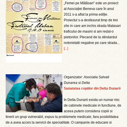
„Femei pe Mătăsari” este un proiect
al Asociației Beneva care în anul
2011 s-a aflat la prima ediție.
Proiectul s-a desfasurat timp de trei
zile in care am inchis strada Matasari
traficului de masini si am redat-o
pietonilor. Plecand de la stindardul
notorietatii negative pe care strada...
[...]
Organizator: Asociatia Salvati
Dunarea si Delta
Sanatatea copiilor din Delta Dunarii
In Delta Dunarii exista un numar mic
de cabinete medicale in functiune, de
aceea putem considera copiii si
tinerii un grup vulnerabil, expus la problemele medicale, fara posibilitatea
de a avea acces la servicii de specialitate. O campanie de educare si