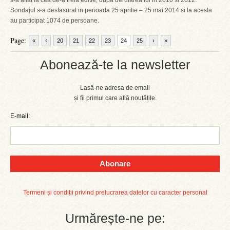
s-a aflat la cea de-a treia editie, dupa derularea lui in 2010 si 2012.
Sondajul s-a desfasurat in perioada 25 aprilie – 25 mai 2014 si la acesta
au participat 1074 de persoane.
Page:
«
‹
20
21
22
23
24
25
›
»
Abonează-te la newsletter
Lasă-ne adresa de email
și fii primul care află noutățile.
E-mail:
Abonare
Termeni și condiții privind prelucrarea datelor cu caracter personal
Urmărește-ne pe: