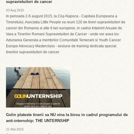
supravietuitori de cancer
03 Aug 2015
In perioada 2-6 august 2015, la Cluj-Napoca - Capitala Europeana a
Tineretului, Asociatia Little People va reuni 120 de tineri supravietuitori de
cancer din Romania si alte 9 tari europene, in cadrul Intalnirii Anuale de
Vara a Tinerilor Romani Supravietuitori de Cancer - unde vor avea loc
Adunarea Generala a membrilor Comunitatii Temerarii si Youth Cancer
Europe Adovcacy Masterclass - sesiune de training dedicata special
tinerilor supravietuitori de cancer.
Golin plateste tinerii sa NU vina la birou in cadrul programului de
anti-internship: THE UNTERNSHIP
21 Mai 2015