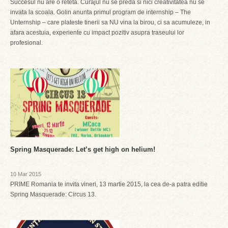
Succesul nu are o reteta. Curajul nu se preda si nici creativitatea nu se
invata la scoala. Golin anunta primul program de internship – The
Unternship – care plateste tinerii sa NU vina la birou, ci sa acumuleze, in
afara acestuia, experiente cu impact pozitiv asupra traseului lor
profesional.
Spring Masquerade: Let’s get high on helium!
10 Mar 2015
PRIME Romania te invita vineri, 13 martie 2015, la cea de-a patra editie
Spring Masquerade: Circus 13.