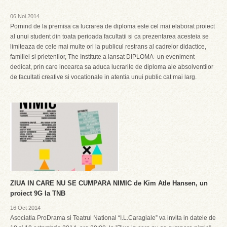
06 Noi 2014
Pornind de la premisa ca lucrarea de diploma este cel mai elaborat proiect
al unui student din toata perioada facultatii si ca prezentarea acesteia se
limiteaza de cele mai multe ori la publicul restrans al cadrelor didactice,
familiei si prietenilor, The Institute a lansat DIPLOMA- un eveniment
dedicat, prin care incearca sa aduca lucrarile de diploma ale absolventilor
de facultati creative si vocationale in atentia unui public cat mai larg.
ZIUA IN CARE NU SE CUMPARA NIMIC de Kim Atle Hansen, un
proiect 9G la TNB
16 Oct 2014
Asociatia ProDrama si Teatrul National “I.L.Caragiale” va invita in datele de