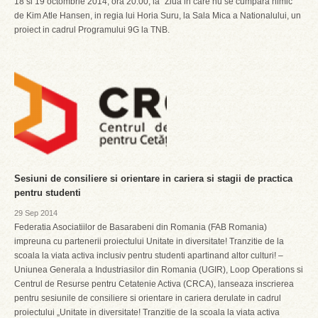
18 si 19 octombrie 2014, ora 20:00, la ”Ziua in care nu se cumpara nimic”
de Kim Atle Hansen, in regia lui Horia Suru, la Sala Mica a Nationalului, un
proiect in cadrul Programului 9G la TNB.
Sesiuni de consiliere si orientare in cariera si stagii de practica
pentru studenti
29 Sep 2014
Federatia Asociatiilor de Basarabeni din Romania (FAB Romania)
impreuna cu partenerii proiectului Unitate in diversitate! Tranzitie de la
scoala la viata activa inclusiv pentru studenti apartinand altor culturi! –
Uniunea Generala a Industriasilor din Romania (UGIR), Loop Operations si
Centrul de Resurse pentru Cetatenie Activa (CRCA), lanseaza inscrierea
pentru sesiunile de consiliere si orientare in cariera derulate in cadrul
proiectului „Unitate in diversitate! Tranzitie de la scoala la viata activa