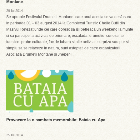
Montane
29 Iul 2014
Se apropie Festivalul Drumetii Montane, care anul acesta se va desfasura
in perioada 01 – 03 august 2014 la Complexul Turistic Cheile Butii din
Masivul Retezat unde cei care doresc sa isi petreaca un weekend la munte
si sa participe la activitati de orientare, escalada, drumetie, cunostinte
turistice, probe culturale, foc de tabara si alte activitati surpriza sau pur si
simplu sa se relaxeze in natura, sunt asteptati de catre organizatorii
Asociatia Drumetii Montane si Jnepenii.
Provocare la o sambata memorabila: Bataia cu Apa
25 Iul 2014