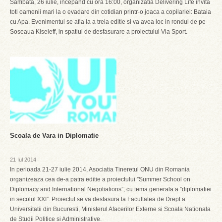
Sambata, 26 iulie, incepand cu ora 16:00, organizatia Delivering Life invita
toti oamenii mari la o evadare din cotidian printr-o joaca a copilariei: Bataia
cu Apa. Evenimentul se afla la a treia editie si va avea loc in rondul de pe
Soseaua Kiseleff, in spatiul de desfasurare a proiectului Via Sport.
Scoala de Vara in Diplomatie
21 Iul 2014
In perioada 21-27 iulie 2014, Asociatia Tineretul ONU din Romania
organizeaza cea de-a patra editie a proiectului ”Summer School on
Diplomacy and International Negotiations”, cu tema generala a ”diplomatiei
in secolul XXI”. Proiectul se va desfasura la Facultatea de Drept a
Universitatii din Bucuresti, Ministerul Afacerilor Externe si Scoala Nationala
de Studii Politice si Administrative.