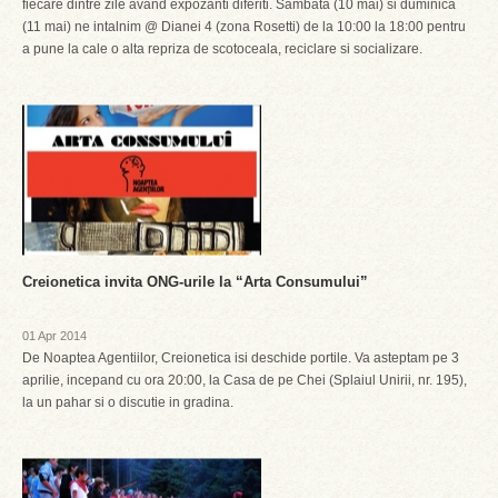
fiecare dintre zile avand expozanti diferiti. Sambata (10 mai) si duminica
(11 mai) ne intalnim @ Dianei 4 (zona Rosetti) de la 10:00 la 18:00 pentru
a pune la cale o alta repriza de scotoceala, reciclare si socializare.
Creionetica invita ONG-urile la “Arta Consumului”
01 Apr 2014
De Noaptea Agentiilor, Creionetica isi deschide portile. Va asteptam pe 3
aprilie, incepand cu ora 20:00, la Casa de pe Chei (Splaiul Unirii, nr. 195),
la un pahar si o discutie in gradina.