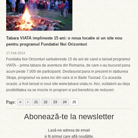
Tabara VIATA implineste 15 ani: o noua locatie si un site nou
pentru programul Fundatiei Noi Orizonturi
17 Feb 2014
Fundatia Noi Orizonturi sarbatoreste 15 de ani de cand a lansat programul
VIATA – prima tabara de aventura din Romania, de care s-au bucurat pana
acum peste 7.000 de participanti. Desfasurat pana in prezent in statiunea
Straja, programul va avea loc din vara si in Baile Tusnad. Cu aceasta
ocazie, a fost lansat si noul site www.tabara-viata.ro. Aici, vizitatorii au deja
posibilitatea sa se inscrie in program si pot beneficia de reduceri.
Page:
«
‹
21
22
23
24
25
Abonează-te la newsletter
Lasă-ne adresa de email
și fii primul care află noutățile.