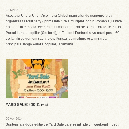
22 Mai 2014
Asociatia Unu si Unu, Micolino si Clubul mamicilor de gemeni/tripleti
organizeaza Multiparty - prima intalnire a multipletilor din Romania, la nivel
national. In capitala, evenimentul va fi organizat pe 31 mai, orele 18-21, in
Parcul Lumea copiilor (Sector 4), la Foisorul Fanfarei si va reuni peste 60
de familii cu gemeni sau tripleti. Punctul de intalnire este intrarea
principala, langa Palatul copiilor, la fantana.
YARD SALE® 10-11 mai
29 Apr 2014
Suntem la a doua editie de Yard Sale care se intinde un weekend intreg,