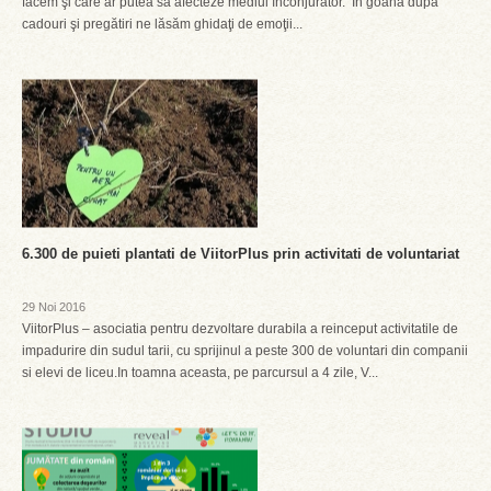
facem şi care ar putea să afecteze mediul înconjurător. În goana după
cadouri şi pregătiri ne lăsăm ghidaţi de emoţii...
6.300 de puieti plantati de ViitorPlus prin activitati de voluntariat
29 Noi 2016
ViitorPlus – asociatia pentru dezvoltare durabila a reinceput activitatile de
impadurire din sudul tarii, cu sprijinul a peste 300 de voluntari din companii
si elevi de liceu.In toamna aceasta, pe parcursul a 4 zile, V...