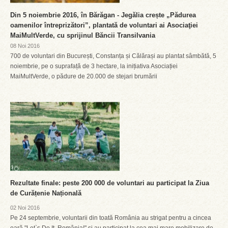
Din 5 noiembrie 2016, în Bărăgan - Jegălia crește „Pădurea
oamenilor întreprizători”, plantată de voluntari ai Asociaţiei
MaiMultVerde, cu sprijinul Băncii Transilvania
08 Noi 2016
700 de voluntari din București, Constanța și Călărași au plantat sâmbătă, 5
noiembrie, pe o suprafață de 3 hectare, la inițiativa Asociației
MaiMultVerde, o pădure de 20.000 de stejari brumării
Rezultate finale: peste 200 000 de voluntari au participat la Ziua
de Curățenie Națională
02 Noi 2016
Pe 24 septembrie, voluntarii din toată România au strigat pentru a cincea