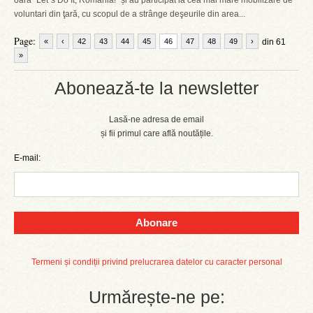
oară "Let`s Do It, România!" și au participat la cea mai mare mobilizare de
voluntari din ţară, cu scopul de a strânge deşeurile din area...
Page:
«
‹
42
43
44
45
46
47
48
49
›
din 61
»
Abonează-te la newsletter
Lasă-ne adresa de email
și fii primul care află noutățile.
E-mail:
Abonare
Termeni și condiții privind prelucrarea datelor cu caracter personal
Urmărește-ne pe: