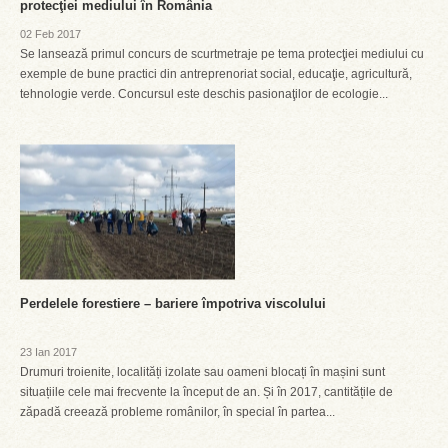
protecţiei mediului în România
02 Feb 2017
Se lansează primul concurs de scurtmetraje pe tema protecţiei mediului cu
exemple de bune practici din antreprenoriat social, educaţie, agricultură,
tehnologie verde. Concursul este deschis pasionaţilor de ecologie...
Perdelele forestiere – bariere împotriva viscolului
23 Ian 2017
Drumuri troienite, localități izolate sau oameni blocați în mașini sunt
situațiile cele mai frecvente la început de an. Și în 2017, cantitățile de
zăpadă creează probleme românilor, în special în partea...