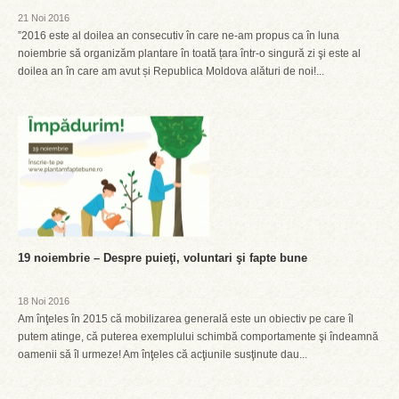
21 Noi 2016
”2016 este al doilea an consecutiv în care ne-am propus ca în luna
noiembrie să organizăm plantare în toată țara într-o singură zi şi este al
doilea an în care am avut și Republica Moldova alături de noi!...
19 noiembrie – Despre puieţi, voluntari şi fapte bune
18 Noi 2016
Am înţeles în 2015 că mobilizarea generală este un obiectiv pe care îl
putem atinge, că puterea exemplului schimbă comportamente şi îndeamnă
oamenii să îl urmeze! Am înţeles că acţiunile susţinute dau...