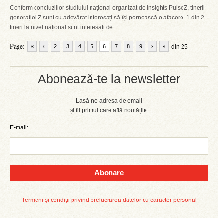
Conform concluziilor studiului național organizat de Insights PulseZ, tinerii
generației Z sunt cu adevărat interesați să își pornească o afacere. 1 din 2
tineri la nivel național sunt interesați de...
Page:
«
‹
2
3
4
5
6
7
8
9
›
»
din 25
Abonează-te la newsletter
Lasă-ne adresa de email
și fii primul care află noutățile.
E-mail:
Abonare
Termeni și condiții privind prelucrarea datelor cu caracter personal