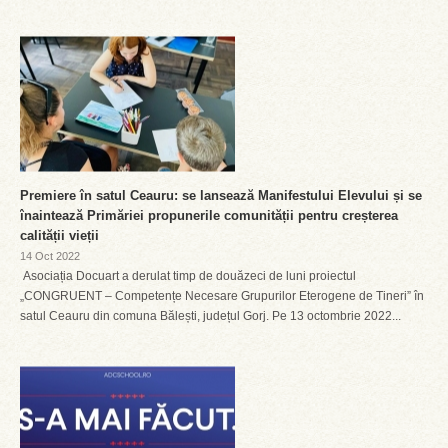
Premiere în satul Ceauru: se lansează Manifestului Elevului și se
înaintează Primăriei propunerile comunității pentru creșterea
calității vieții
14 Oct 2022
Asociația Docuart a derulat timp de douăzeci de luni proiectul
„CONGRUENT – Competențe Necesare Grupurilor Eterogene de Tineri” în
satul Ceauru din comuna Bălești, județul Gorj. Pe 13 octombrie 2022...