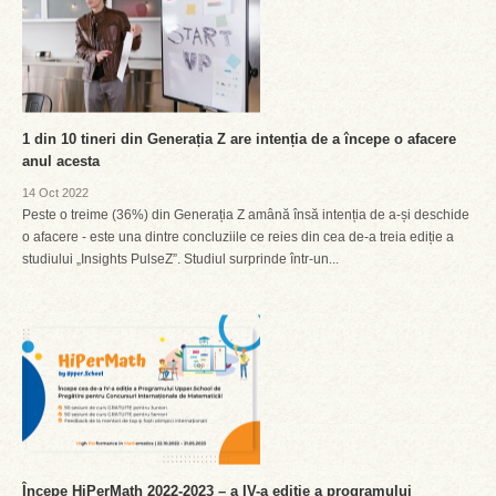
1 din 10 tineri din Generația Z are intenția de a începe o afacere
anul acesta
14 Oct 2022
Peste o treime (36%) din Generația Z amână însă intenția de a-și deschide
o afacere - este una dintre concluziile ce reies din cea de-a treia ediție a
studiului „Insights PulseZ”. Studiul surprinde într-un...
Începe HiPerMath 2022-2023 – a IV-a ediție a programului