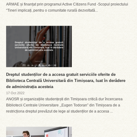
ARMAE și finanțat prin programul Active Citizens Fund -Scopul proiectului
“Tineri implicați, pentru o comunitate rurală dezvoltată...
Dreptul studenților de a accesa gratuit serviciile oferite de
Biblioteca Centrală Universitară din Timișoara, luat în derâdere
de administrația acesteia
17 Oct 2022
ANOSR și organizațiile studențești din Timișoara critică dur încercarea
Bibliotecii Centrale Universitare ,,Eugen Todoran” din Timișoara de a
restricționa dreptul prevăzut de lege al studenților de a accesa ...