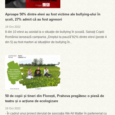
Aproape 50% dintre elevi au fost victime ale bullying-ului în
școli, 27% admit că au fost agresori
18 Oct 2022
8 din 10 elevi au asistat la o situație de bullying în școală. Salvați Copiii
România lansează campania „Dreptul la pauză”82% dintre elevi (peste 4
din 5) au fost martori ai situațiilor de bullying în...
50 de copii și tineri din Florești, Prahova pregătesc o piesă de
teatru și o acțiune de ecologizare
18 Oct 2022
- În cadrul unui proiect derulat de asociația We All Matter în parteneriat cu