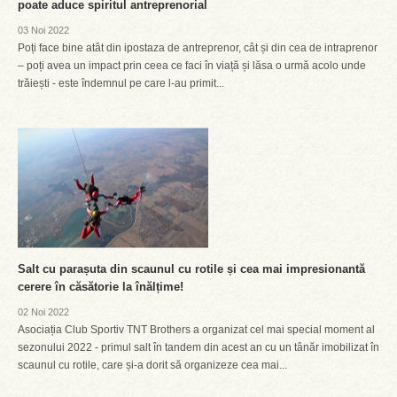
poate aduce spiritul antreprenorial
03 Noi 2022
Poți face bine atât din ipostaza de antreprenor, cât și din cea de intraprenor
– poți avea un impact prin ceea ce faci în viață și lăsa o urmă acolo unde
trăiești - este îndemnul pe care l-au primit...
Salt cu parașuta din scaunul cu rotile și cea mai impresionantă
cerere în căsătorie la înălțime!
02 Noi 2022
Asociația Club Sportiv TNT Brothers a organizat cel mai special moment al
sezonului 2022 - primul salt în tandem din acest an cu un tânăr imobilizat în
scaunul cu rotile, care și-a dorit să organizeze cea mai...