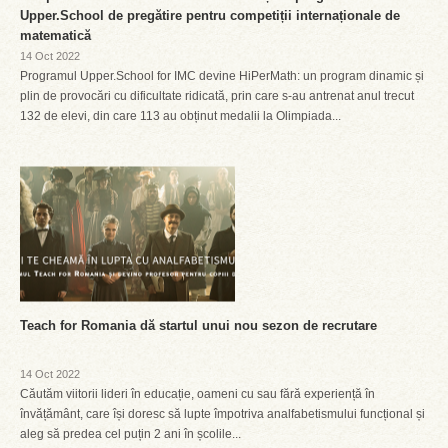
Upper.School de pregătire pentru competiții internaționale de
matematică
14 Oct 2022
Programul Upper.School for IMC devine HiPerMath: un program dinamic și
plin de provocări cu dificultate ridicată, prin care s-au antrenat anul trecut
132 de elevi, din care 113 au obținut medalii la Olimpiada...
Teach for Romania dă startul unui nou sezon de recrutare
14 Oct 2022
Căutăm viitorii lideri în educație, oameni cu sau fără experiență în
învățământ, care își doresc să lupte împotriva analfabetismului funcțional și
aleg să predea cel puțin 2 ani în școlile...