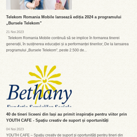
Telekom Romania Mobile lansează ediția 2024 a programului
„Bursele Telekom”
21 Noi 2023
Telekom Romania Mobile continuă să se implice în formarea tinerei
generații, în susținerea educației și a performanței tinerilor; De la lansarea
programului „Bursele Telekom”, peste 2.500 de...
40 de tineri liceeni din Iași au primit inspirație pentru viitor prin
YOUTH CAFE - Spațiu creativ de suport și oportunități
04 Noi 2023
YOUTH CAFE – Spațiu creativ de suport și oportunități pentru tineri din