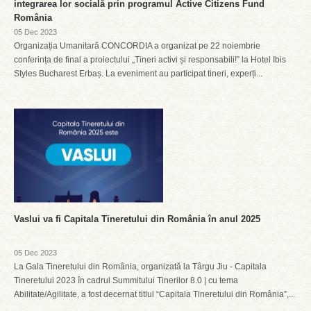
integrarea lor socială prin programul Active Citizens Fund
România
05 Dec 2023
Organizația Umanitară CONCORDIA a organizat pe 22 noiembrie
conferința de final a proiectului „Tineri activi și responsabili!” la Hotel Ibis
Styles Bucharest Erbaș. La eveniment au participat tineri, experți...
Vaslui va fi Capitala Tineretului din România în anul 2025
05 Dec 2023
La Gala Tineretului din România, organizată la Târgu Jiu - Capitala
Tineretului 2023 în cadrul Summitului Tinerilor 8.0 | cu tema
Abilitate/Agilitate, a fost decernat titlul “Capitala Tineretului din România”,...