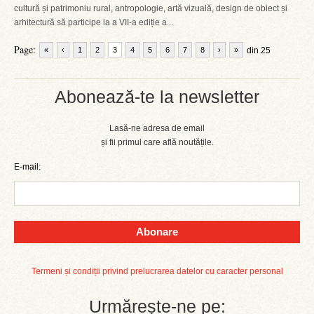
cultură și patrimoniu rural, antropologie, artă vizuală, design de obiect și
arhitectură să participe la a VII-a ediție a...
Page:
«
‹
1
2
3
4
5
6
7
8
›
»
din 25
Abonează-te la newsletter
Lasă-ne adresa de email
și fii primul care află noutățile.
E-mail:
Abonare
Termeni și condiții privind prelucrarea datelor cu caracter personal
Urmărește-ne pe: