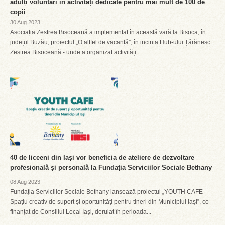
adulți voluntari în activități dedicate pentru mai mult de 100 de
copii
30 Aug 2023
Asociația Zestrea Bisoceană a implementat în această vară la Bisoca, în
județul Buzău, proiectul „O altfel de vacanță”, în incinta Hub-ului Țărănesc
Zestrea Bisoceană - unde a organizat activități...
40 de liceeni din Iași vor beneficia de ateliere de dezvoltare
profesională și personală la Fundația Serviciilor Sociale Bethany
08 Aug 2023
Fundația Serviciilor Sociale Bethany lansează proiectul „YOUTH CAFE -
Spațiu creativ de suport și oportunități pentru tineri din Municipiul Iași”, co-
finanțat de Consiliul Local Iași, derulat în perioada...