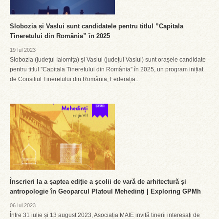
Slobozia și Vaslui sunt candidatele pentru titlul ”Capitala
Tineretului din România” în 2025
19 Iul 2023
Slobozia (județul Ialomița) și Vaslui (județul Vaslui) sunt orașele candidate
pentru titlul ”Capitala Tineretului din România” în 2025, un program inițiat
de Consiliul Tineretului din România, Federația...
Înscrieri la a șaptea ediție a școlii de vară de arhitectură și
antropologie în Geoparcul Platoul Mehedinți | Exploring GPMh
06 Iul 2023
Între 31 iulie și 13 august 2023, Asociația MAIE invită tinerii interesați de