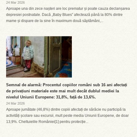
24 Mar 2026
Aproape una din zece nașteri are loc prematur și poate cauza declanșarea
depresiei postnatale. Dacă „Baby Blues” afectează până la 80% dintre
mame și dispare de la sine în maximum două săptămâni,...
Semnal de alarmă: Procentul copiilor români sub 16 ani afectați
de privațiuni materiale este mai mult decât dublul mediei la
nivelul Uniunii Europene: 31,8%, față de 13,6%.
24 Mar 2026
Aproape jumătate (46,8%) dintre copiii afectați de sărăcie nu participă la
activități școlare sau excursii, mult peste media Uniunii Europene, de doar
13,9%. Cheltuielile României[1] pentru protecție...