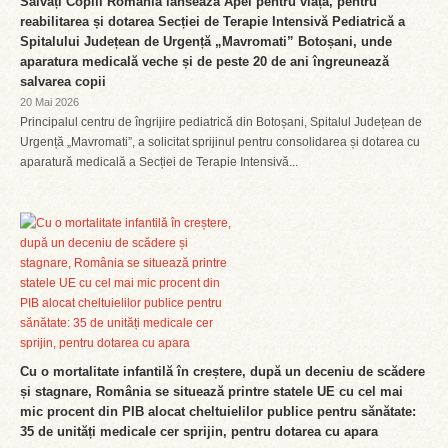
Salvați Copiii România lansează Apel pentru viață, pentru
reabilitarea și dotarea Secției de Terapie Intensivă Pediatrică a
Spitalului Județean de Urgență „Mavromati” Botoșani, unde
aparatura medicală veche și de peste 20 de ani îngreunează
salvarea copii
20 Mai 2026
Principalul centru de îngrijire pediatrică din Botoșani, Spitalul Județean de
Urgență „Mavromati”, a solicitat sprijinul pentru consolidarea și dotarea cu
aparatură medicală a Secției de Terapie Intensivă...
Cu o mortalitate infantilă în creștere, după un deceniu de scădere
și stagnare, România se situează printre statele UE cu cel mai
mic procent din PIB alocat cheltuielilor publice pentru sănătate:
35 de unități medicale cer sprijin, pentru dotarea cu apara