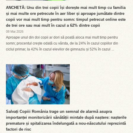
ANCHETĂ: Unu din trei copii își dorește mai mult timp cu familia
și mai multe ore petrecute în aer liber și aproape jumătate dintre
copii vor mai mult timp pentru somn: timpul petrecut online este
de trei ore sau mai mult în cazul a 62% dintre copii
08 Mai 2026
Aproape unul din doi copii ar dori să poată aloca mai mult timp pentru
somn; procentul crește odată cu vârsta, de la 24% în cazul copiilor din
ciclul primar, la 42% în cazul elevilor de gimnaziu și 52% în cazul ...
Salvați Copiii România trage un semnal de alarmă asupra
importanței monitorizării sănătății mintale după naștere: nașterile
premature și spitalizarea îndelungată a nou-născutului reprezintă
factori de risc