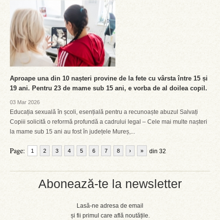
Aproape una din 10 nașteri provine de la fete cu vârsta între 15 și
19 ani. Pentru 23 de mame sub 15 ani, e vorba de al doilea copil.
03 Mar 2026
Educația sexuală în școli, esențială pentru a recunoaște abuzul Salvați
Copiii solicită o reformă profundă a cadrului legal – Cele mai multe nașteri
la mame sub 15 ani au fost în județele Mureș,...
Page:
1
2
3
4
5
6
7
8
›
»
din 32
Abonează-te la newsletter
Lasă-ne adresa de email
și fii primul care află noutățile.