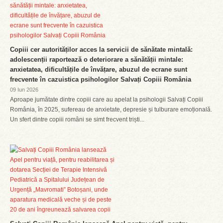
Copiii cer autorităților acces la servicii de sănătate mintală:
adolescenții raportează o deteriorare a sănătății mintale:
anxietatea, dificultățile de învățare, abuzul de ecrane sunt
frecvente în cazuistica psihologilor Salvați Copiii România
09 Iun 2026
Aproape jumătate dintre copiii care au apelat la psihologii Salvați Copiii
România, în 2025, sufereau de anxietate, depresie și tulburare emoțională.
Un sfert dintre copiii români se simt frecvent triști...