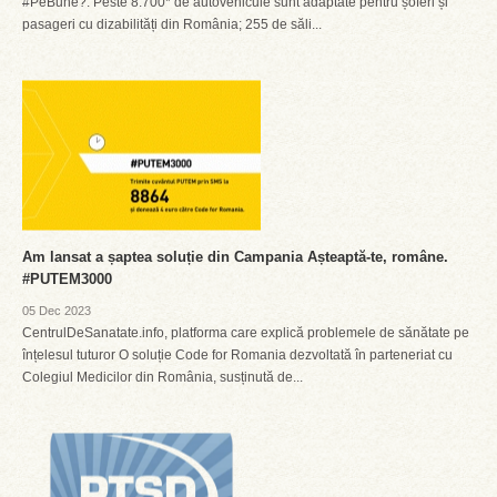
#PeBune?. Peste 8.700* de autovehicule sunt adaptate pentru șoferi și
pasageri cu dizabilități din România; 255 de săli...
Am lansat a șaptea soluție din Campania Așteaptă-te, române.
#PUTEM3000
05 Dec 2023
CentrulDeSanatate.info, platforma care explică problemele de sănătate pe
înțelesul tuturor O soluție Code for Romania dezvoltată în parteneriat cu
Colegiul Medicilor din România, susținută de...