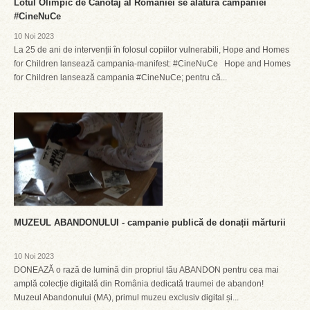
Lotul Olimpic de Canotaj al României se alătură campaniei
#CineNuCe
10 Noi 2023
La 25 de ani de intervenții în folosul copiilor vulnerabili, Hope and Homes
for Children lansează campania-manifest: #CineNuCe Hope and Homes
for Children lansează campania #CineNuCe; pentru că...
MUZEUL ABANDONULUI - campanie publică de donații mărturii
10 Noi 2023
DONEAZĂ o rază de lumină din propriul tău ABANDON pentru cea mai
amplă colecție digitală din România dedicată traumei de abandon!
Muzeul Abandonului (MA), primul muzeu exclusiv digital și...