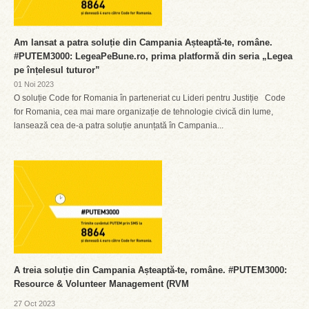
Am lansat a patra soluție din Campania Așteaptă-te, române.
#PUTEM3000: LegeaPeBune.ro, prima platformă din seria „Legea
pe înțelesul tuturor”
01 Noi 2023
O soluție Code for Romania în parteneriat cu Lideri pentru Justiție Code
for Romania, cea mai mare organizație de tehnologie civică din lume,
lansează cea de-a patra soluție anunțată în Campania...
A treia soluție din Campania Așteaptă-te, române. #PUTEM3000:
Resource & Volunteer Management (RVM
27 Oct 2023