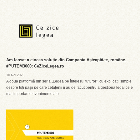
Am lansat a cincea soluție din Campania Așteaptă-te, române.
#PUTEM3000: CeZiceLegea.ro
10 Noi 2023
A doua platformă din seria „Legea pe înțelesul tuturor”, cu explicații simple
despre toți pașii pe care cetățenii îi au de făcut pentru a gestiona legal cele
mai importante evenimente ale...