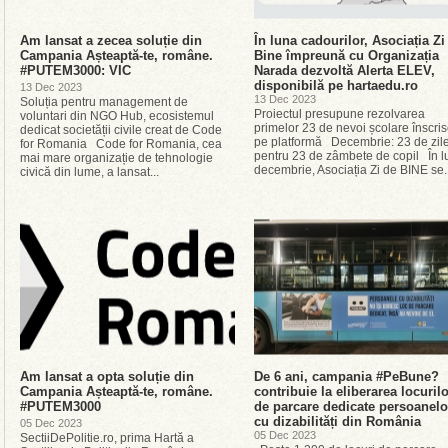
Am lansat a zecea soluție din
În luna cadourilor, Asociația Zi
Campania Așteaptă-te, române.
Bine împreună cu Organizația
#PUTEM3000: VIC
Narada dezvoltă Alerta ELEV,
disponibilă pe hartaedu.ro
13 Dec 2023
13 Dec 2023
Soluția pentru management de
Proiectul presupune rezolvarea
voluntari din NGO Hub, ecosistemul
primelor 23 de nevoi școlare înscri
dedicat societății civile creat de Code
pe platformă Decembrie: 23 de zil
for Romania Code for Romania, cea
pentru 23 de zâmbete de copil În l
mai mare organizație de tehnologie
decembrie, Asociația Zi de BINE se..
civică din lume, a lansat...
Am lansat a opta soluție din
De 6 ani, campania #PeBune?
Campania Așteaptă-te, române.
contribuie la eliberarea locuril
#PUTEM3000
de parcare dedicate persoanelo
cu dizabilități din România
05 Dec 2023
05 Dec 2023
SectiiDePolitie.ro, prima Hartă a