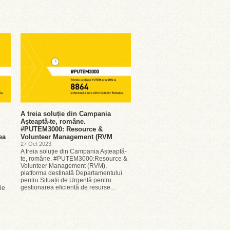
A treia soluție din Campania
Așteaptă-te, române.
,
#PUTEM3000: Resource &
ea
Volunteer Management (RVM
27 Oct 2023
A treia soluție din Campania Așteaptă-
te, române. #PUTEM3000:Resource &
Volunteer Management (RVM),
platforma destinată Departamentului
pentru Situații de Urgență pentru
gestionarea eficientă de resurse...
ie