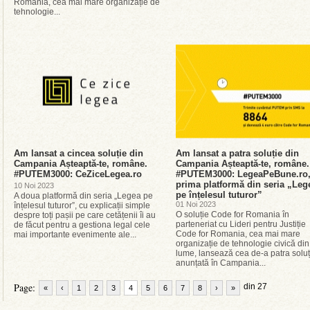
Romania, cea mai mare organizație de
tehnologie...
Am lansat a cincea soluție din
Am lansat a patra soluție din
Campania Așteaptă-te, române.
Campania Așteaptă-te, române.
#PUTEM3000: CeZiceLegea.ro
#PUTEM3000: LegeaPeBune.ro
prima platformă din seria „Leg
10 Noi 2023
pe înțelesul tuturor”
A doua platformă din seria „Legea pe
01 Noi 2023
înțelesul tuturor”, cu explicații simple
O soluție Code for Romania în
despre toți pașii pe care cetățenii îi au
parteneriat cu Lideri pentru Justiție
de făcut pentru a gestiona legal cele
Code for Romania, cea mai mare
mai importante evenimente ale...
organizație de tehnologie civică din
lume, lansează cea de-a patra soluț
anunțată în Campania...
Page:
din 27
«
‹
1
2
3
4
5
6
7
8
›
»