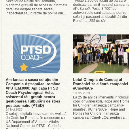
Peste 1.200 de locuri de parcare
Secțiilor de Poliție din România,
dedicate transmit mesajul campanie
platformă gratuită de acces la informații
#PeBune?. Peste 8.700* de
detaliate despre fiecare secție,
autovehicule sunt adaptate pentru
inspectorat sau direcție de poliție din...
șoferi și pasageri cu dizabilități din
România; 255 de săli...
Am lansat a șasea soluție din
Lotul Olimpic de Canotaj al
Campania Așteaptă-te, române.
României se alătură campaniei
#PUTEM3000: Aplicația PTSD
#CineNuCe
Coach Psychological Help,
10 Noi 2023
asistentul tău gratuit pentru
La 25 de ani de intervenții în folosul
gestionarea Tulburării de stres
copiilor vulnerabili, Hope and Hom
posttraumatic (PTSD)
for Children lansează campania-
manifest: #CineNuCe Hope and
14 Noi 2023
Homes for Children lansează
O soluție digitală inovatoare dezvoltată
campania #CineNuCe; pentru că...
de Code for Romania în cooperare cu
US Department of Veterans Affairs -
National Center for PTSD Code for