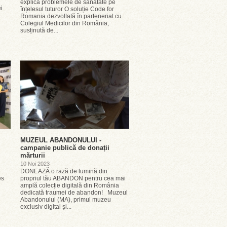
explică problemele de sănătate pe
i
înțelesul tuturor O soluție Code for
Romania dezvoltată în parteneriat cu
Colegiul Medicilor din România,
susținută de...
MUZEUL ABANDONULUI -
campanie publică de donații
mărturii
10 Noi 2023
DONEAZĂ o rază de lumină din
es
propriul tău ABANDON pentru cea mai
amplă colecție digitală din România
dedicată traumei de abandon! Muzeul
Abandonului (MA), primul muzeu
exclusiv digital și...