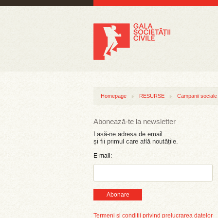
Homepage
RESURSE
Campanii sociale
Abonează-te la newsletter
Lasă-ne adresa de email
și fii primul care află noutățile.
E-mail:
Abonare
Termeni și condiții privind prelucrarea datelor