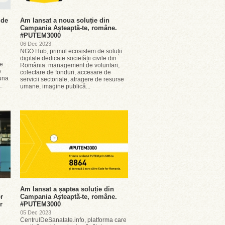
 de
Am lansat a noua soluție din
Campania Așteaptă-te, române.
#PUTEM3000
06 Dec 2023
NGO Hub, primul ecosistem de soluții
digitale dedicate societății civile din
se
România: management de voluntari,
e
colectare de fonduri, accesare de
una
servicii sectoriale, atragere de resurse
.
umane, imagine publică...
Am lansat a șaptea soluție din
or
Campania Așteaptă-te, române.
r
#PUTEM3000
05 Dec 2023
CentrulDeSanatate.info, platforma care