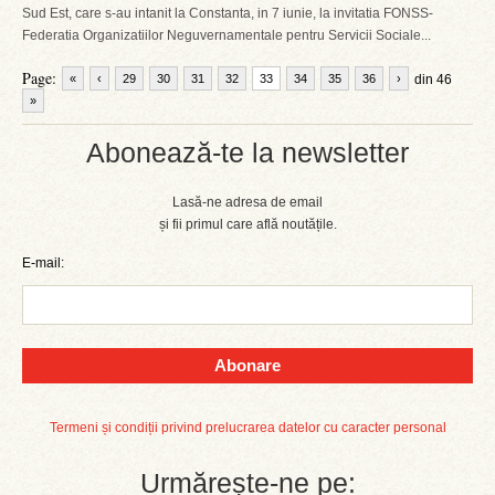
Sud Est, care s-au intanit la Constanta, in 7 iunie, la invitatia FONSS-
Federatia Organizatiilor Neguvernamentale pentru Servicii Sociale...
Page:
«
‹
29
30
31
32
33
34
35
36
›
din 46
»
Abonează-te la newsletter
Lasă-ne adresa de email
și fii primul care află noutățile.
E-mail:
Abonare
Termeni și condiții privind prelucrarea datelor cu caracter personal
Urmărește-ne pe: