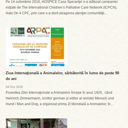
Pe 14 octombrie 2016, HOSPICE Casa Speranţei s-a alăturat campaniei
iniţiate de The International Children’s Palliative Care Network (ICPCN),
Hats On 4 CPC, prin care s-a dorit atragerea atenţiei comunităţii...
Ziua Internaţională a Animalelor, sărbătorită în lume de peste 90
de ani
04 Oct 2016
Povestea Zilei Internaţionale a Animalelor începe în anul 1925, când
Heinrich Zimmermann, scriitor german și editor al revistei Mensch und
Hund / Man and Dog, a organizat prima Zi Mondială a Animalelor, în...