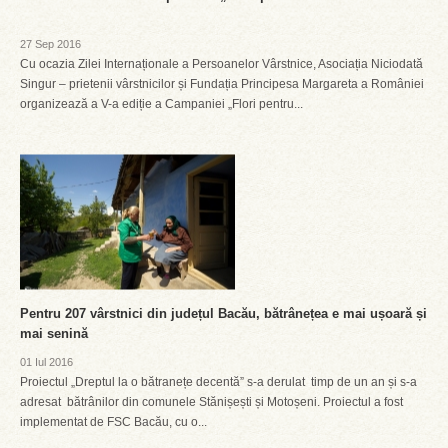
27 Sep 2016
Cu ocazia Zilei Internaționale a Persoanelor Vârstnice, Asociația Niciodată
Singur – prietenii vârstnicilor și Fundația Principesa Margareta a României
organizează a V-a ediție a Campaniei „Flori pentru...
Pentru 207 vârstnici din județul Bacău, bătrânețea e mai ușoară și
mai senină
01 Iul 2016
Proiectul „Dreptul la o bătranețe decentă” s-a derulat timp de un an și s-a
adresat bătrânilor din comunele Stănișești și Motoșeni. Proiectul a fost
implementat de FSC Bacău, cu o...