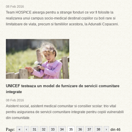
08 Feb 2016
Team HOSPICE alearga pentru a strange fonduri ce vor fi folosite la
realizarea unui campus socio-medical destinat copiilor cu boli rare si
limitatoare de viata, precum si familiilor acestora, la Adunatii Copaceni.
UNICEF testeaza un model de furnizare de servicii comunitare
integrate
08 Feb 2016
Asistent social, asistent medical comunitar si consilier scolar: trio vital
pentru asigurarea de servicii comunitare integrate pentru copiii vulnerabili
din comunitate.
Page:
«
‹
31
32
33
34
35
36
37
38
›
din 46