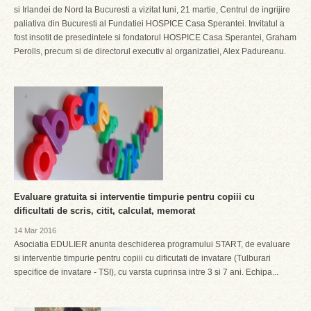
si Irlandei de Nord la Bucuresti a vizitat luni, 21 martie, Centrul de ingrijire
paliativa din Bucuresti al Fundatiei HOSPICE Casa Sperantei. Invitatul a
fost insotit de presedintele si fondatorul HOSPICE Casa Sperantei, Graham
Perolls, precum si de directorul executiv al organizatiei, Alex Padureanu.
Evaluare gratuita si interventie timpurie pentru copiii cu
dificultati de scris, citit, calculat, memorat
14 Mar 2016
Asociatia EDULIER anunta deschiderea programului START, de evaluare
si interventie timpurie pentru copiii cu dificutati de invatare (Tulburari
specifice de invatare - TSI), cu varsta cuprinsa intre 3 si 7 ani. Echipa...