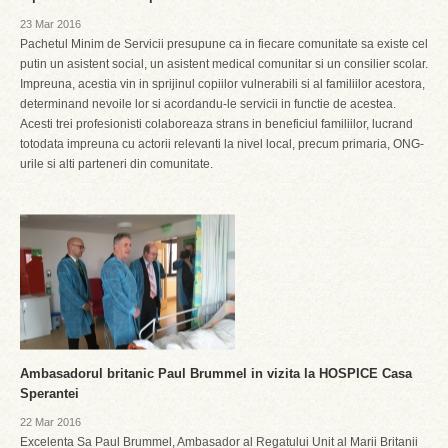
23 Mar 2016
Pachetul Minim de Servicii presupune ca in fiecare comunitate sa existe cel
putin un asistent social, un asistent medical comunitar si un consilier scolar.
Impreuna, acestia vin in sprijinul copiilor vulnerabili si al familiilor acestora,
determinand nevoile lor si acordandu-le servicii in functie de acestea.
Acesti trei profesionisti colaboreaza strans in beneficiul familiilor, lucrand
totodata impreuna cu actorii relevanti la nivel local, precum primaria, ONG-
urile si alti parteneri din comunitate.
Ambasadorul britanic Paul Brummel in vizita la HOSPICE Casa
Sperantei
22 Mar 2016
Excelenta Sa Paul Brummel, Ambasador al Regatului Unit al Marii Britanii