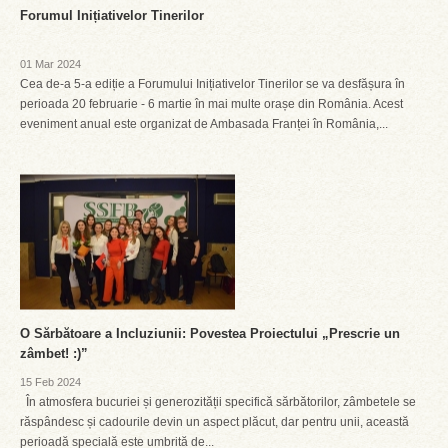
Forumul Inițiativelor Tinerilor
01 Mar 2024
Cea de-a 5-a ediție a Forumului Inițiativelor Tinerilor se va desfășura în
perioada 20 februarie - 6 martie în mai multe orașe din România. Acest
eveniment anual este organizat de Ambasada Franței în România,...
O Sărbătoare a Incluziunii: Povestea Proiectului „Prescrie un
zâmbet! :)”
15 Feb 2024
În atmosfera bucuriei și generozității specifică sărbătorilor, zâmbetele se
răspândesc și cadourile devin un aspect plăcut, dar pentru unii, această
perioadă specială este umbrită de...