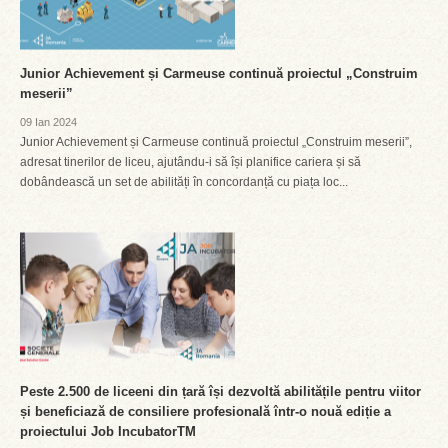
Junior Achievement și Carmeuse continuă proiectul „Construim
meserii”
09 Ian 2024
Junior Achievement și Carmeuse continuă proiectul „Construim meserii”,
adresat tinerilor de liceu, ajutându-i să își planifice cariera și să
dobândească un set de abilități în concordanță cu piața loc...
Peste 2.500 de liceeni din țară își dezvoltă abilitățile pentru viitor
și beneficiază de consiliere profesională într-o nouă ediție a
proiectului Job IncubatorTM