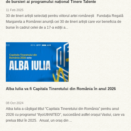
de bursieri ai programului național Tinere Talente
11 Feb 2025
30 de tineri artiști selectați pentru viitorul artei românești Fundația Regală
Margareta a României anunță cei 30 de tineri artiști care vor beneficia de
burse în cadrul celei de a 17-a ediții a...
Alba Iulia va fi Capitala Tineretului din România în anul 2026
08 Oct 2024
Alba Iulia a câștigat titlul ”Capitala Tineretului din România” pentru anul
2026 cu programul “#yoUthNITED”, succedând astfel orașul Vaslui, care va
prelua titlul în 2025. Anual, un oraș din ...