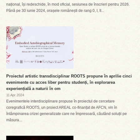
național, își redeschide, în mod oficial, sesiunea de înscrieri pentru 2026.
Până pe 30 iunie 2024, orașele românești de rang 0, I, II...
Proiectul artistic transdisciplinar ROOTS propune în aprilie cinci
evenimente cu acces liber pentru studenți, în explorarea
experiențială a naturii în om
11 Apr 2024
Evenimentele interdisciplinare propuse în proiectul de cercetare
coregrafică ROOTS, un proiect AREAL co-finanțat de AFCN, vin în
întâmpinarea crizei generalizate care ne împresoară, căutând soluții pe
măsura...