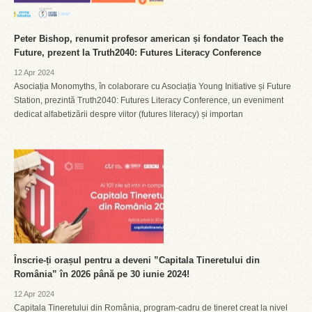
Peter Bishop, renumit profesor american și fondator Teach the
Future, prezent la Truth2040: Futures Literacy Conference
12 Apr 2024
Asociația Monomyths, în colaborare cu Asociația Young Initiative și Future
Station, prezintă Truth2040: Futures Literacy Conference, un eveniment
dedicat alfabetizării despre viitor (futures literacy) și importan
Înscrie-ți orașul pentru a deveni ”Capitala Tineretului din
România” în 2026 până pe 30 iunie 2024!
12 Apr 2024
Capitala Tineretului din România, program-cadru de tineret creat la nivel