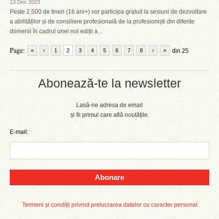
13 Dec 2023
Peste 2.500 de tineri (16 ani+) vor participa gratuit la sesiuni de dezvoltare
a abilităților și de consiliere profesională de la profesioniști din diferite
domenii în cadrul unei noi ediții a...
Page:
«
‹
1
2
3
4
5
6
7
8
›
»
din 25
Abonează-te la newsletter
Lasă-ne adresa de email
și fii primul care află noutățile.
E-mail:
Abonare
Termeni și condiții privind prelucrarea datelor cu caracter personal