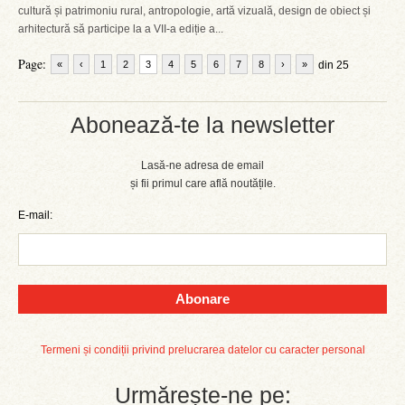
cultură și patrimoniu rural, antropologie, artă vizuală, design de obiect și
arhitectură să participe la a VII-a ediție a...
Page:
«
‹
1
2
3
4
5
6
7
8
›
»
din 25
Abonează-te la newsletter
Lasă-ne adresa de email
și fii primul care află noutățile.
E-mail:
Abonare
Termeni și condiții privind prelucrarea datelor cu caracter personal
Urmărește-ne pe: