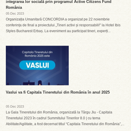
integrarea lor socială prin programul Active Citizens Fund
România
05 Dec 2023
Organizația Umanitară CONCORDIA a organizat pe 22 noiembrie
conferința de final a proiectului „Tineri activi și responsabili!” la Hotel Ibis
Styles Bucharest Erbaș. La eveniment au participat tineri, experți...
Vaslui va fi Capitala Tineretului din România în anul 2025
05 Dec 2023
La Gala Tineretului din România, organizată la Târgu Jiu - Capitala
Tineretului 2023 în cadrul Summitului Tinerilor 8.0 | cu tema
Abilitate/Agilitate, a fost decernat titlul “Capitala Tineretului din România”,...