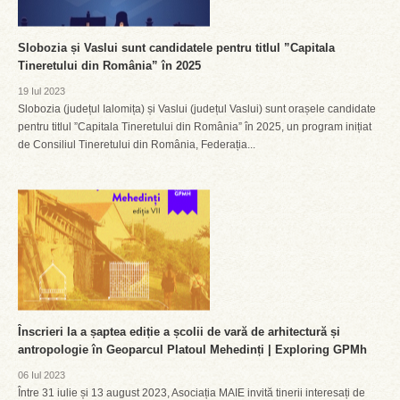
Slobozia și Vaslui sunt candidatele pentru titlul ”Capitala
Tineretului din România” în 2025
19 Iul 2023
Slobozia (județul Ialomița) și Vaslui (județul Vaslui) sunt orașele candidate
pentru titlul ”Capitala Tineretului din România” în 2025, un program inițiat
de Consiliul Tineretului din România, Federația...
Înscrieri la a șaptea ediție a școlii de vară de arhitectură și
antropologie în Geoparcul Platoul Mehedinți | Exploring GPMh
06 Iul 2023
Între 31 iulie și 13 august 2023, Asociația MAIE invită tinerii interesați de