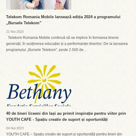
Telekom Romania Mobile lansează ediția 2024 a programului
„Bursele Telekom”
21 Noi 2023
Telekom Romania Mobile continuă să se implice în formarea tinerei
generații, în susținerea educației și a performanței tinerilor; De la lansarea
programului „Bursele Telekom”, peste 2.500 de...
40 de tineri liceeni din Iași au primit inspirație pentru viitor prin
YOUTH CAFE - Spațiu creativ de suport și oportunități
04 Noi 2023
YOUTH CAFE – Spațiu creativ de suport și oportunități pentru tineri din