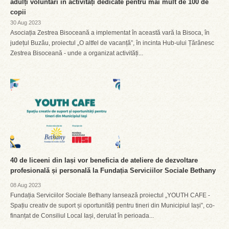
adulți voluntari în activități dedicate pentru mai mult de 100 de
copii
30 Aug 2023
Asociația Zestrea Bisoceană a implementat în această vară la Bisoca, în
județul Buzău, proiectul „O altfel de vacanță”, în incinta Hub-ului Țărănesc
Zestrea Bisoceană - unde a organizat activități...
40 de liceeni din Iași vor beneficia de ateliere de dezvoltare
profesională și personală la Fundația Serviciilor Sociale Bethany
08 Aug 2023
Fundația Serviciilor Sociale Bethany lansează proiectul „YOUTH CAFE -
Spațiu creativ de suport și oportunități pentru tineri din Municipiul Iași”, co-
finanțat de Consiliul Local Iași, derulat în perioada...