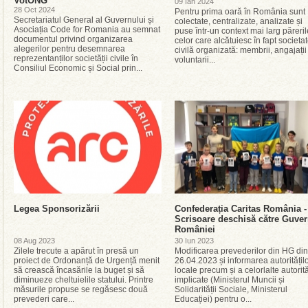
VotONG
09 Ian 2024
28 Oct 2024
Pentru prima oară în România sunt
Secretariatul General al Guvernului și
colectate, centralizate, analizate și
Asociația Code for Romania au semnat
puse într-un context mai larg păreril
documentul privind organizarea
celor care alcătuiesc în fapt societa
alegerilor pentru desemnarea
civilă organizată: membrii, angajații 
reprezentanților societății civile în
voluntarii...
Consiliul Economic și Social prin...
Legea Sponsorizării
Confederația Caritas România -
Scrisoare deschisă către Guver
României
08 Aug 2023
30 Iun 2023
Zilele trecute a apărut în presă un
Modificarea prevederilor din HG din
proiect de Ordonanță de Urgență menit
26.04.2023 și informarea autoritățil
să crească încasările la buget și să
locale precum și a celorlalte autorită
diminueze cheltuielile statului. Printre
implicate (Ministerul Muncii și
măsurile propuse se regăsesc două
Solidarității Sociale, Ministerul
prevederi care...
Educației) pentru o...