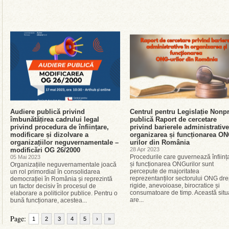
Audiere publică privind
Centrul pentru Legislație Nonpr
îmbunătățirea cadrului legal
publică Raport de cercetare
privind procedura de înființare,
privind barierele administrative
modificare și dizolvare a
organizarea și funcționarea ON
organizațiilor neguvernamentale –
urilor din România
modificări OG 26/2000
28 Apr 2023
Procedurile care guvernează înființ
05 Mai 2023
și funcționarea ONGurilor sunt
Organizațiile neguvernamentale joacă
percepute de majoritatea
un rol primordial în consolidarea
reprezentanților sectorului ONG dre
democrației în România și reprezintă
rigide, anevoioase, birocratice și
un factor decisiv în procesul de
consumatoare de timp. Această situ
elaborare a politicilor publice. Pentru o
are...
bună funcționare, acestea...
Page:
1
2
3
4
5
›
»