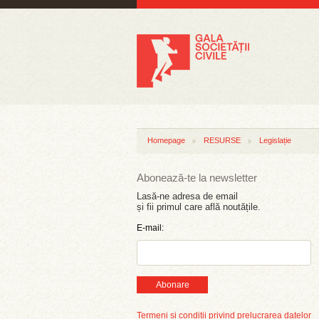
Homepage
RESURSE
Legislație
Abonează-te la newsletter
Lasă-ne adresa de email
și fii primul care află noutățile.
E-mail:
Abonare
Termeni și condiții privind prelucrarea datelor