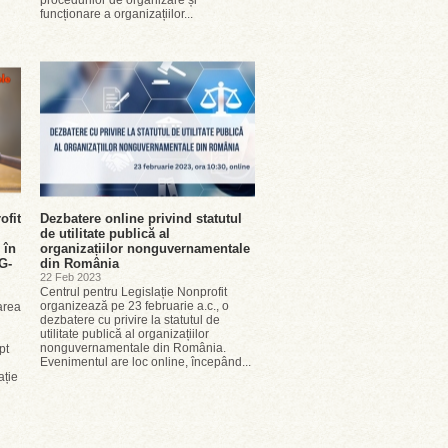
procedurilor de organizare și
funcționare a organizațiilor...
ofit
Dezbatere online privind statutul
de utilitate publică al
 în
organizațiilor nonguvernamentale
G-
din România
22 Feb 2023
Centrul pentru Legislație Nonprofit
organizează pe 23 februarie a.c., o
area
dezbatere cu privire la statutul de
utilitate publică al organizațiilor
nonguvernamentale din România.
pt
Evenimentul are loc online, începând...
ație