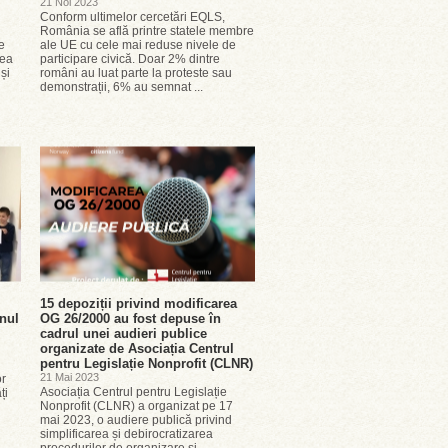
21 Noi 2023
Conform ultimelor cercetări EQLS,
România se află printre statele membre
e
ale UE cu cele mai reduse nivele de
tea
participare civică. Doar 2% dintre
și
români au luat parte la proteste sau
demonstrații, 6% au semnat ...
15 depoziții privind modificarea
nul
OG 26/2000 au fost depuse în
cadrul unei audieri publice
organizate de Asociația Centrul
pentru Legislație Nonprofit (CLNR)
21 Mai 2023
or
Asociația Centrul pentru Legislație
ți
Nonprofit (CLNR) a organizat pe 17
mai 2023, o audiere publică privind
simplificarea și debirocratizarea