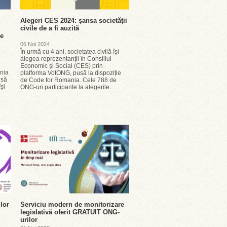
Alegeri CES 2024: șansa societății
civile de a fi auzită
le
06 Noi 2024
În urmă cu 4 ani, societatea civilă își
alegea reprezentanții în Consiliul
Economic și Social (CES) prin
nia
platforma VotONG, pusă la dispoziție
isă
de Code for Romania. Cele 788 de
își
ONG-uri participante la alegerile...
lor
Serviciu modern de monitorizare
legislativă oferit GRATUIT ONG-
urilor