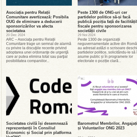
Asociația pentru Relații
Peste 1300 de ONG-uri cer
Comunitare avertizează: Posibila
partidelor politice să-și facă
OUG de eliminare a deducerii
publică poziția față de facilități
sponsorizărilor va afecta
fiscale pentru sponsorizarea
societatea
societății civile
20 Dec 2024
29 Noi 2024
ARC – Asociața pentru Relații
Peste 1300 de organizații
Comunitare trage un semnal de alarmă
neguvernamentale active din Româ
cu privire la discuţiile recente privind
au adresat astăzi o scrisoare desch
adoptarea unei ordonanţe de urgenţă
partidelor politice, solicitându-le să 
care ar putea elimina total sau parţial
asume public și în programele lor
posibilitatea companiilor...
electorale o poziție clară...
Societatea civilă își desemnează
Barometrul Membrilor, Angajați
reprezentanții în Consiliul
și Voluntarilor ONG 2023
Economic și Social prin platforma