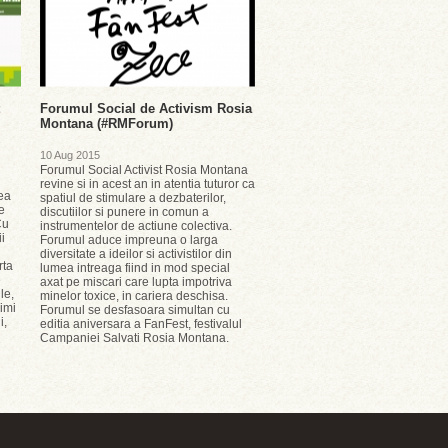
Forumul Social de Activism Rosia
Montana (#RMForum)
10 Aug 2015
Forumul Social Activist Rosia Montana
revine si in acest an in atentia tuturor ca
rea
spatiul de stimulare a dezbaterilor,
e
discutiilor si punere in comun a
Cu
instrumentelor de actiune colectiva.
ii
Forumul aduce impreuna o larga
diversitate a ideilor si activistilor din
rta
lumea intreaga fiind in mod special
e
axat pe miscari care lupta impotriva
le,
minelor toxice, in cariera deschisa.
rimi
Forumul se desfasoara simultan cu
i,
editia aniversara a FanFest, festivalul
Campaniei Salvati Rosia Montana.