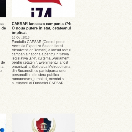
ea
CAESAR lanseaza campania i74:
e de
O noua putere in stat, cetateanul
implicat
16 Oct 2015
Fundatia CAESAR (Centrul pentru
Acces la Expertiza Studentilor si
Absolventilor Romani) a lansat astazi
campania nationala pentru initiativa
legislativa „i74”, cu tema „Parlament
i de
pentru cetateni”. Evenimentul a fost
ia.
organizat la Biblioteca Metropolitana
se
din Bucuresti, cu participarea unor
personalitati din sfera publica
romaneasca, jurnalisti, membri si
sustinatori ai Fundatiei CAESAR.