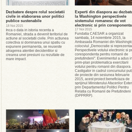
Dezbatere despre rolul societatii
Experti din diaspora au dezbat
civile in elaborarea unor politici
la Washington perspectivele
publice sustenabile
sistemului romanesc de vot
electronic si prin coresponenta
18 Noi 2015
17 Noi 2015
Inca o data in istoria recenta a
Fundatia CAESAR a organizat
Romaniei, strada a devenit teritoriul de
sambata, 14 noiembrie 2015, la
actiune al societatii civile. Prin actiunea
Ambasada Romaniei din Washingto
colectiva si dominarea unui spatiu cu
colocviul „Democratie si reprezenta
expunere permanenta, se reuseste
Perspectivele votului electronic si p
atragerea atentiei decidentilor si
corespondenta pentru romanii de
crearea unei presiuni cu rezultate de
pretutindeni". Evenimentul a adus i
mare impact.
prim-plan problematica exercitarii
votului pentru romanii din diaspora.
Castigator in cadrul concursului pub
de proiecte din sesiunea februarie
2015, acest proiect beneficiaza de
sprijinul Ministerului Afacerilor Exte
prin Departamentul Politici Pentru
Relatia cu Romanii de Pretutindeni
(DPPRRP).