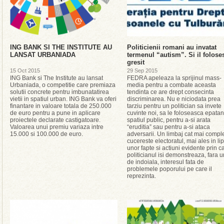
ING BANK SI THE INSTITUTE AU
Politicienii romani au invatat
LANSAT URBANIADA
termenul “autism”. Si il folose
gresit
15 Oct 2015
29 Sep 2015
ING Bank si The Institute au lansat
FEDRA apeleaza la sprijinul mass-
Urbaniada, o competitie care premiaza
media pentru a combate aceasta
solutii concrete pentru imbunatatirea
tendinta ce are drept consecinta
vietii in spatiul urban. ING Bank va oferi
discriminarea. Nu e niciodata prea
finantare in valoare totala de 250.000
tarziu pentru un politician sa invete
de euro pentru a pune in aplicare
cuvinte noi, sa le foloseasca epatant
proiectele declarate castigatoare.
spatiul public, pentru a-si arata
Valoarea unui premiu variaza intre
“eruditia” sau pentru a-si ataca
15.000 si 100.000 de euro.
adversarii. Un limbaj cat mai compl
cucereste electoratul, mai ales in li
unor fapte si actiuni evidente prin c
politicianul isi demonstreaza, fara 
de indoiala, interesul fata de
problemele poporului pe care il
reprezinta.