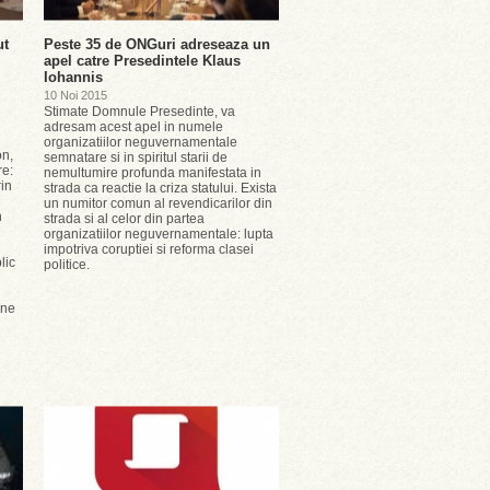
ut
Peste 35 de ONGuri adreseaza un
apel catre Presedintele Klaus
Iohannis
10 Noi 2015
Stimate Domnule Presedinte, va
adresam acest apel in numele
organizatiilor neguvernamentale
n,
semnatare si in spiritul starii de
re:
nemultumire profunda manifestata in
rin
strada ca reactie la criza statului. Exista
un numitor comun al revendicarilor din
n
strada si al celor din partea
organizatiilor neguvernamentale: lupta
impotriva coruptiei si reforma clasei
lic
politice.
rne