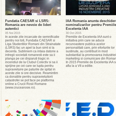
Fundatia CAESAR si LSRS:
IAA Romania anunta deschider
Romania are nevoie de lideri
nominalizarilor pentru Premiil
autentici
Excelenta IAA
05 Noi 2015
30 Oct 2015
In aceste zile incarcate de semnificatie
Premiile de Excelenta IAA sunt o
pentru noi toti, Fundatia CAESAR si
initiativa prin care se aduce
Liga Studentilor Romani din Strainatate
recunoastere publica acelor
(LSRS) fac un apel la bun simt si la
personalitati care, prin eforturile lor
decenta. Subliniem ca intaia datorie a
sustinute, au contribuit in mod
intregii societati romanesti este sa ii
substantial la promovarea industrie
planga pe cei disparuti tragic in
marketing si comunicare din Roman
incendiul de la Clubul Colectiv si sa ii
In 2015 Premiile de Excelenta IAA 
sprijine pe cei care se lupta pentru
afla la a VII a editie.
supravietuire pe paturile de spital in
aceste zile si ore decisive. Reamintim
ca donatiile pentru supravietuitorii
catastrofei se pot face pe platforma
online a Crucii Rosii Romane
(www.crucearosie.ro).