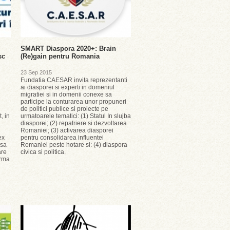
SMART Diaspora 2020+: Brain
sc
(Re)gain pentru Romania
23 Sep 2015
Fundatia CAESAR invita reprezentanti
ai diasporei si experti in domeniul
migratiei si in domenii conexe sa
participe la conturarea unor propuneri
de politici publice si proiecte pe
, in
urmatoarele tematici: (1) Statul In slujba
diasporei; (2) repatriere si dezvoltarea
Romaniei; (3) activarea diasporei
ex
pentru consolidarea influentei
psa
Romaniei peste hotare si: (4) diaspora
are
civica si politica.
urma