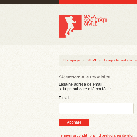
Homepage
ȘTIRI
Comportament civic și 
Abonează-te la newsletter
Lasă-ne adresa de email
și fii primul care află noutățile.
E-mail:
Abonare
Termeni și condiții privind prelucrarea datelor