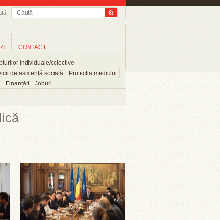
ută
RI
CONTACT
turilor individuale/colective
icii de asistență socială
Protecția mediului
t
Finanțări
Joburi
lică