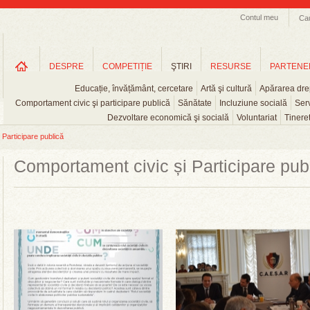
Contul meu
Ca
DESPRE
COMPETIȚIE
ŞTIRI
RESURSE
PARTENE
Educație, învățământ, cercetare
Artă şi cultură
Apărarea drep
Comportament civic şi participare publică
Sănătate
Incluziune socială
Serv
Dezvoltare economică şi socială
Voluntariat
Tinere
Participare publică
Comportament civic și Participare pub