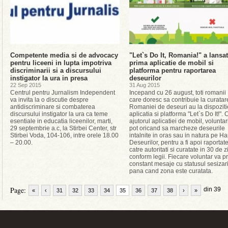
Competente media si de advocacy
"Let`s Do It, Romania!" a lansat
pentru liceeni in lupta impotriva
prima aplicatie de mobil si
discriminarii si a discursului
platforma pentru raportarea
instigator la ura in presa
deseurilor
22 Sep 2015
31 Aug 2015
Centrul pentru Jurnalism Independent
Incepand cu 26 august, toti romanii
va invita la o discutie despre
care doresc sa contribuie la curata
antidiscriminare si combaterea
Romaniei de deseuri au la dispoziti
discursului instigator la ura ca teme
aplicatia si platforma "Let`s Do It!". 
esentiale in educatia liceenilor, marti,
ajutorul aplicatiei de mobil, voluntar
29 septembrie a.c, la Stirbei Center, str
pot oricand sa marcheze deseurile
Stirbei Voda, 104-106, intre orele 18.00
intalnite in oras sau in natura pe Ha
– 20.00.
Deseurilor, pentru a fi apoi raportat
catre autoritati si curatate in 30 de zi
conform legii. Fiecare voluntar va p
constant mesaje cu statusul sesizari
pana cand zona este curatata.
Page:
din 39
«
‹
31
32
33
34
35
36
37
38
›
»