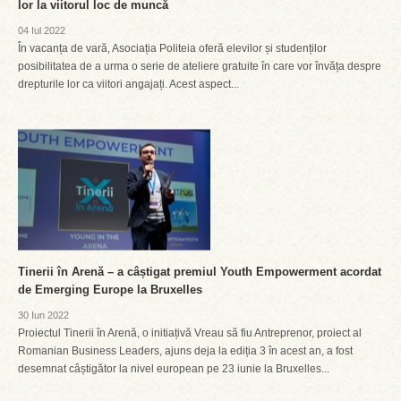
lor la viitorul loc de muncă
04 Iul 2022
În vacanța de vară, Asociația Politeia oferă elevilor și studenților
posibilitatea de a urma o serie de ateliere gratuite în care vor învăța despre
drepturile lor ca viitori angajați. Acest aspect...
Tinerii în Arenă – a câștigat premiul Youth Empowerment acordat
de Emerging Europe la Bruxelles
30 Iun 2022
Proiectul Tinerii în Arenă, o initiațivă Vreau să fiu Antreprenor, proiect al
Romanian Business Leaders, ajuns deja la ediția 3 în acest an, a fost
desemnat câștigător la nivel european pe 23 iunie la Bruxelles...