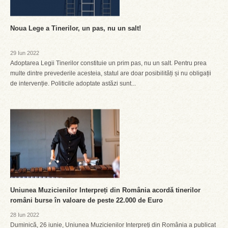
Noua Lege a Tinerilor, un pas, nu un salt!
29 Iun 2022
Adoptarea Legii Tinerilor constituie un prim pas, nu un salt. Pentru prea
multe dintre prevederile acesteia, statul are doar posibilități și nu obligații
de intervenție. Politicile adoptate astăzi sunt...
Uniunea Muzicienilor Interpreți din România acordă tinerilor
români burse în valoare de peste 22.000 de Euro
28 Iun 2022
Duminică, 26 iunie, Uniunea Muzicienilor Interpreți din România a publicat