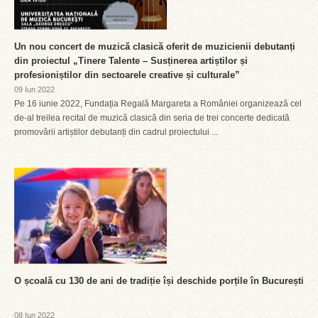
Un nou concert de muzică clasică oferit de muzicienii debutanți
din proiectul „Tinere Talente – Susținerea artiștilor și
profesioniștilor din sectoarele creative și culturale”
09 Iun 2022
Pe 16 iunie 2022, Fundația Regală Margareta a României organizează cel
de-al treilea recital de muzică clasică din seria de trei concerte dedicată
promovării artiștilor debutanți din cadrul proiectului ...
O școală cu 130 de ani de tradiție își deschide porțile în București
08 Iun 2022