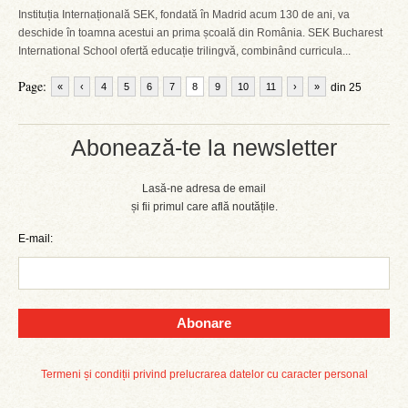
Instituția Internațională SEK, fondată în Madrid acum 130 de ani, va
deschide în toamna acestui an prima școală din România. SEK Bucharest
International School ofertă educație trilingvă, combinând curricula...
Page:
«
‹
4
5
6
7
8
9
10
11
›
»
din 25
Abonează-te la newsletter
Lasă-ne adresa de email
și fii primul care află noutățile.
E-mail:
Abonare
Termeni și condiții privind prelucrarea datelor cu caracter personal