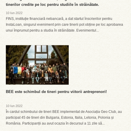
tinerilor credite pe loc pentru studiile în străinătate.
10 Iun 2022
FINS, instituție financiară nebancară, a dat startul înscrierilor pentru
InstaLoan, singurul eveniment prin care tinerii pot obține pe loc aprobarea
unui împrumut pentru a studia în străinătate. Evenimentul...
BEE este schimbul de tineri pentru viitorii antreprenori!
10 Iun 2022
În cardul schimbului de tineri BEE implementat de Asociația Geo Club, au
participat 45 de tineri din Bulgaria, Estonia, Italia, Letonia, Polonia și
România. Participanții au avut ocazia în decursul a 11 zile să...