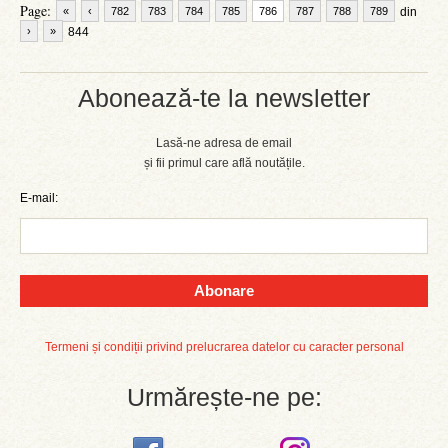
Page:
«
‹
782
783
784
785
786
787
788
789
din
›
»
844
Abonează-te la newsletter
Lasă-ne adresa de email
și fii primul care află noutățile.
E-mail:
Abonare
Termeni și condiții privind prelucrarea datelor cu caracter personal
Urmărește-ne pe: