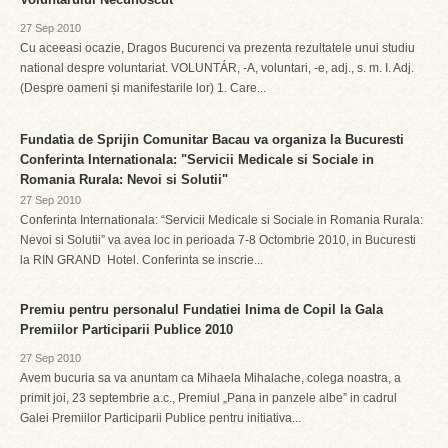
27 Sep 2010
Cu aceeasi ocazie, Dragos Bucurenci va prezenta rezultatele unui studiu
national despre voluntariat. VOLUNTÁR, -A, voluntari, -e, adj., s. m. I. Adj.
(Despre oameni și manifestarile lor) 1. Care...
Fundatia de Sprijin Comunitar Bacau va organiza la Bucuresti
Conferinta Internationala: "Servicii Medicale si Sociale in
Romania Rurala: Nevoi si Solutii"
27 Sep 2010
Conferinta Internationala: “Servicii Medicale si Sociale in Romania Rurala:
Nevoi si Solutii” va avea loc in perioada 7-8 Octombrie 2010, in Bucuresti
la RIN GRAND Hotel. Conferinta se inscrie...
Premiu pentru personalul Fundatiei Inima de Copil la Gala
Premiilor Participarii Publice 2010
27 Sep 2010
Avem bucuria sa va anuntam ca Mihaela Mihalache, colega noastra, a
primit joi, 23 septembrie a.c., Premiul „Pana in panzele albe” in cadrul
Galei Premiilor Participarii Publice pentru initiativa...