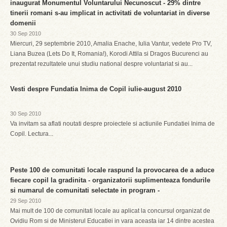
inaugurat Monumentul Voluntarului Necunoscut - 29% dintre
tinerii romani s-au implicat in activitati de voluntariat in diverse
domenii
30 Sep 2010
Miercuri, 29 septembrie 2010, Amalia Enache, Iulia Vantur, vedete Pro TV,
Liana Buzea (Lets Do It, Romania!), Korodi Attila si Dragos Bucurenci au
prezentat rezultatele unui studiu national despre voluntariat si au...
Vesti despre Fundatia Inima de Copil iulie-august 2010
30 Sep 2010
Va invitam sa aflati noutati despre proiectele si actiunile Fundatiei Inima de
Copil. Lectura...
Peste 100 de comunitati locale raspund la provocarea de a aduce
fiecare copil la gradinita - organizatorii suplimenteaza fondurile
si numarul de comunitati selectate in program -
29 Sep 2010
Mai mult de 100 de comunitati locale au aplicat la concursul organizat de
Ovidiu Rom si de Ministerul Educatiei in vara aceasta iar 14 dintre acestea