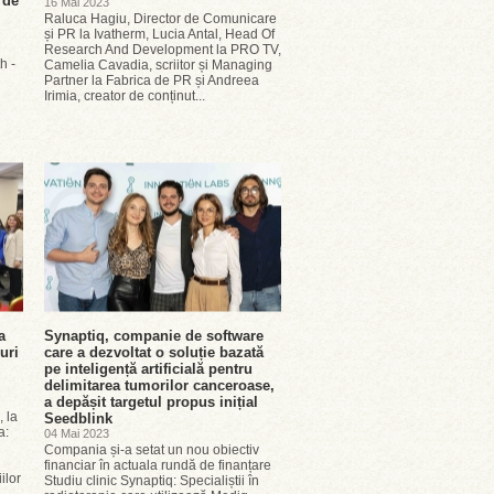
 de
16 Mai 2023
Raluca Hagiu, Director de Comunicare
și PR la Ivatherm, Lucia Antal, Head Of
Research And Development la PRO TV,
h -
Camelia Cavadia, scriitor și Managing
Partner la Fabrica de PR și Andreea
re
Irimia, creator de conținut...
a
Synaptiq, companie de software
uri
care a dezvoltat o soluție bazată
pe inteligență artificială pentru
delimitarea tumorilor canceroase,
a depășit targetul propus inițial
, la
Seedblink
a:
04 Mai 2023
Compania și-a setat un nou obiectiv
financiar în actuala rundă de finanțare
ilor
Studiu clinic Synaptiq: Specialiștii în