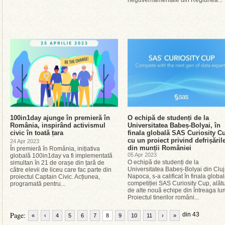
neguvernamentale din Regiunea...
100in1day ajunge în premieră în
O echipă de studenți de la
România, inspirând activismul
Universitatea Babeș-Bolyai, în
civic în toată țara
finala globală SAS Curiosity C
cu un proiect privind defrișăril
24 Apr 2023
din munții României
În premieră în România, inițiativa
05 Apr 2023
globală 100in1day va fi implementată
O echipă de studenți de la
simultan în 21 de orașe din țară de
Universitatea Babeș-Bolyai din Cluj
către elevii de liceu care fac parte din
Napoca, s-a calificat în finala globa
proiectul Captain Civic. Acțiunea,
competiției SAS Curiosity Cup, alătu
programată pentru...
de alte nouă echipe din întreaga lu
Proiectul tinerilor români...
Page:
din 43
«
‹
4
5
6
7
8
9
10
11
›
»