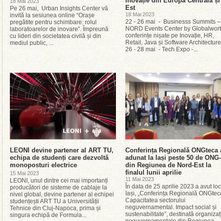
inovație din Europa Centrală și
18 Mai 2023
Est
Pe 26 mai, Urban Insights Center vă
18 Mai 2023
invită la sesiunea online “Orașe
22 - 26 mai - Businesss Summits –
pregătite pentru schimbare: rolul
NORD Events Center by Globalwort
laboratoarelor de inovare”. Împreună
conferințe nișate pe Inovație, HR,
cu lideri din societatea civilă și din
Retail, Java și Software Architectu
mediul public, ...
26 - 28 mai - Tech Expo -...
LEONI devine partener al ART TU,
Conferința Regională ONGteca 
echipa de studenți care dezvoltă
adunat la Iași peste 50 de ONG-
monoposturi electrice
din Regiunea de Nord-Est la
finalul lunii aprilie
15 Mai 2023
11 Mai 2023
LEONI, unul dintre cei mai importanți
În data de 25 aprilie 2023 a avut loc
producători de sisteme de cablaje la
Iași, „Conferința Regională ONGtec
nivel global, devine partener al echipei
Capacitatea sectorului
studențești ART TU a Universității
neguvernamental. Impact social și
Tehnice din Cluj-Napoca, prima și
sustenabilitate”, destinată organizați
singura echipă de Formula...