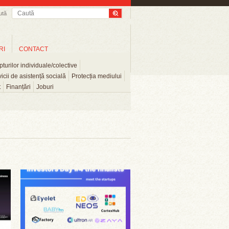
ută
RI
CONTACT
turilor individuale/colective
icii de asistență socială
Protecția mediului
t
Finanțări
Joburi