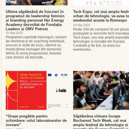
Ultima săptămână de înscrieri în
Tech Expo, cel mai amplu festi
programul de leadership feminin
urban de tehnologie, va avea l
și branding personal Her Energy
weekendul acesta la Romexpo
Academy dezvoltat de Fundația
24 Mai 2023
Leaders și OMV Petrom
Peste 100 de companii își vor prez
25 Mai 2023
produsele și serviciile tech inovat
Programul cuprinde traininguri, sesiuni
Tech Expo, cea mai amplă expoziți
de mentorat și de coaching individual,
tehnologie și inovație din Europa
precum și vizite de lucru, oferind ca
Centrală și de Est, va avea loc
model femei manager din domeniul
weekendul...
tehnic În urma programului, tinerele
care doresc să dezvolte...
“Orașe pregătite pentru
Săptămâna viitoare începe
schimbare: rolul laboratoarelor de
Bucharest Tech Week, cel mai
inovare”
amplu festival de tehnologie și