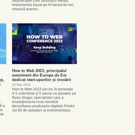
radioterapie care utilizează Mediq,
instrumentul bazat pe AI lansat de noi,
creează planuri...
How to Web 2023, principalul
eveniment din Europa de Est
up,
dedicat start-upurilor și inovării
e
16 Mar 2023
How to Web 2023 are loc în perioada
4-5 octombrie și îl aduce ca speaker pe
Ryan Singer, specialistul care a
-
revoluționat la nivel mondial
lă a
dezvoltarea produselor digitale Printre
ri
cei 60 de speakeri ai evenimentului...
me.