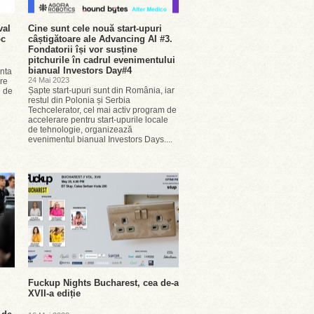
val
Cine sunt cele nouă start-upuri
oc
câștigătoare ale Advancing AI #3.
Fondatorii își vor susține
pitchurile în cadrul evenimentului
bianual Investors Day#4
enta
24 Mai 2023
oare
Șapte start-upuri sunt din România, iar
e de
restul din Polonia și Serbia
Techcelerator, cel mai activ program de
accelerare pentru start-upurile locale
de tehnologie, organizează
evenimentul bianual Investors Days....
Fuckup Nights Bucharest, cea de-a
XVII-a ediție