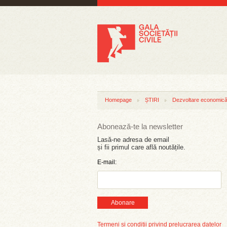
Homepage
ȘTIRI
Dezvoltare economică 
Abonează-te la newsletter
Lasă-ne adresa de email
și fii primul care află noutățile.
E-mail:
Abonare
Termeni și condiții privind prelucrarea datelor