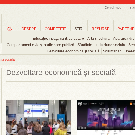
Contul meu
Ca
DESPRE
COMPETIȚIE
ŞTIRI
RESURSE
PARTENE
Educație, învățământ, cercetare
Artă şi cultură
Apărarea drep
Comportament civic şi participare publică
Sănătate
Incluziune socială
Serv
Dezvoltare economică şi socială
Voluntariat
Tinere
și socială
Dezvoltare economică și socială