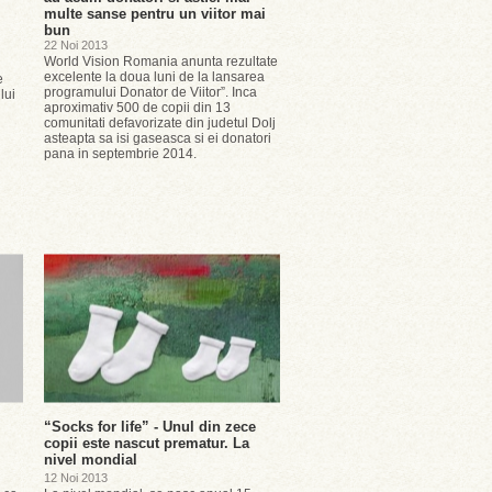
multe sanse pentru un viitor mai
bun
22 Noi 2013
World Vision Romania anunta rezultate
excelente la doua luni de la lansarea
e
programului Donator de Viitor”. Inca
lui
aproximativ 500 de copii din 13
comunitati defavorizate din judetul Dolj
asteapta sa isi gaseasca si ei donatori
pana in septembrie 2014.
“Socks for life” - Unul din zece
copii este nascut prematur. La
nivel mondial
12 Noi 2013