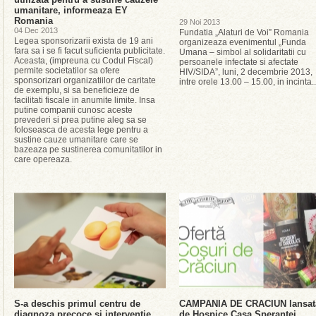
umanitare, informeaza EY
Romania
29 Noi 2013
04 Dec 2013
Fundatia „Alaturi de Voi” Romania
Legea sponsorizarii exista de 19 ani
organizeaza evenimentul „Funda
fara sa i se fi facut suficienta publicitate.
Umana – simbol al solidaritatii cu
Aceasta, (impreuna cu Codul Fiscal)
persoanele infectate si afectate
permite societatilor sa ofere
HIV/SIDA”, luni, 2 decembrie 2013,
sponsorizari organizatiilor de caritate
intre orele 13.00 – 15.00, in incinta..
de exemplu, si sa beneficieze de
facilitati fiscale in anumite limite. Insa
putine companii cunosc aceste
prevederi si prea putine aleg sa se
foloseasca de acesta lege pentru a
sustine cauze umanitare care se
bazeaza pe sustinerea comunitatilor in
care opereaza.
S-a deschis primul centru de
CAMPANIA DE CRACIUN lansat
diagnoza precoce si interventie
de Hospice Casa Sperantei