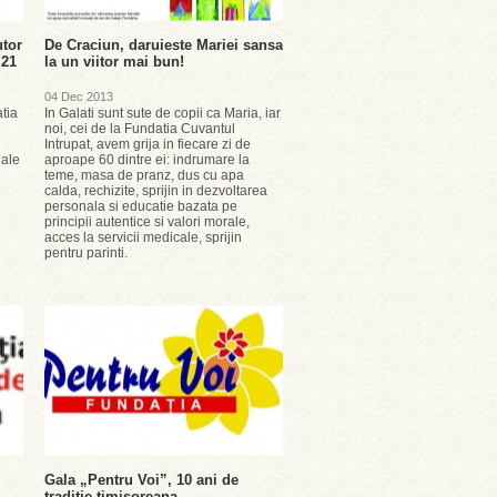
utor
De Craciun, daruieste Mariei sansa
 21
la un viitor mai bun!
04 Dec 2013
tia
In Galati sunt sute de copii ca Maria, iar
noi, cei de la Fundatia Cuvantul
Intrupat, avem grija in fiecare zi de
iale
aproape 60 dintre ei: indrumare la
teme, masa de pranz, dus cu apa
calda, rechizite, sprijin in dezvoltarea
personala si educatie bazata pe
principii autentice si valori morale,
acces la servicii medicale, sprijin
pentru parinti.
Gala „Pentru Voi”, 10 ani de
traditie timisoreana