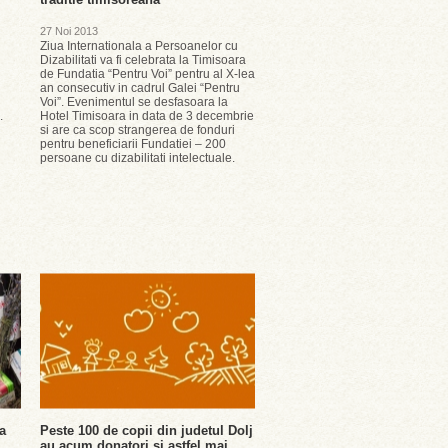
27 Noi 2013
Ziua Internationala a Persoanelor cu
Dizabilitati va fi celebrata la Timisoara
de Fundatia “Pentru Voi” pentru al X-lea
an consecutiv in cadrul Galei “Pentru
Voi”. Evenimentul se desfasoara la
.
Hotel Timisoara in data de 3 decembrie
si are ca scop strangerea de fonduri
pentru beneficiarii Fundatiei – 200
persoane cu dizabilitati intelectuale.
a
Peste 100 de copii din judetul Dolj
au acum donatori si astfel mai