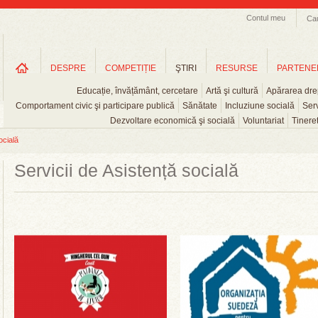
Contul meu
Ca
DESPRE
COMPETIȚIE
ŞTIRI
RESURSE
PARTENE
Educație, învățământ, cercetare
Artă şi cultură
Apărarea drep
Comportament civic şi participare publică
Sănătate
Incluziune socială
Serv
Dezvoltare economică şi socială
Voluntariat
Tinere
ocială
Servicii de Asistență socială