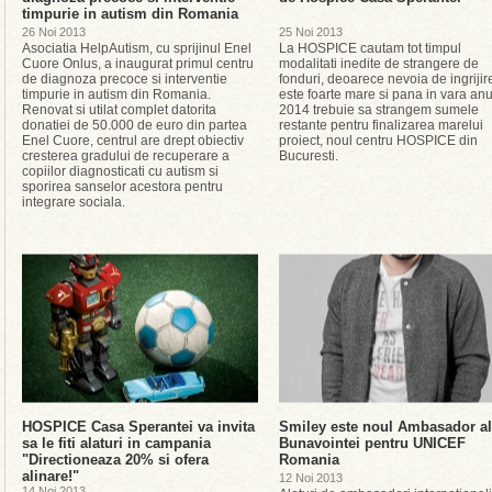
timpurie in autism din Romania
26 Noi 2013
25 Noi 2013
Asociatia HelpAutism, cu sprijinul Enel
La HOSPICE cautam tot timpul
Cuore Onlus, a inaugurat primul centru
modalitati inedite de strangere de
de diagnoza precoce si interventie
fonduri, deoarece nevoia de ingrijir
timpurie in autism din Romania.
este foarte mare si pana in vara anu
Renovat si utilat complet datorita
2014 trebuie sa strangem sumele
donatiei de 50.000 de euro din partea
restante pentru finalizarea marelui
Enel Cuore, centrul are drept obiectiv
proiect, noul centru HOSPICE din
cresterea gradului de recuperare a
Bucuresti.
copiilor diagnosticati cu autism si
sporirea sanselor acestora pentru
integrare sociala.
HOSPICE Casa Sperantei va invita
Smiley este noul Ambasador al
sa le fiti alaturi in campania
Bunavointei pentru UNICEF
"Directioneaza 20% si ofera
Romania
alinare!"
12 Noi 2013
14 Noi 2013