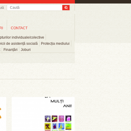
ută
RI
CONTACT
turilor individuale/colective
icii de asistență socială
Protecția mediului
t
Finanțări
Joburi