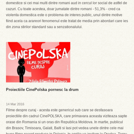
domestice si cei mai multi dintre romani aud in cercul lor social de astfel de
cazuri. Cu toate acestea, doar jumatate dintre romani - 51,3% - cred ca
violenta domestica este o problema de interes public, unul dintre motive
fiind acela ca arareori fenomenul este tratat de media prin abordari care ies
din zona stirilor standard sau a senzationalului.
Proiectiile CinePolska pornesc la drum
14 Mar 2016
Filme despre curaj - acesta este genericul sub care se desfasoara
proiectiile din cadrul CinePOLSKA, care primavara aceasta viziteaza sapte
orase din Romania si un oras din Republica Moldova. In martie, publicul
din Brasov, Timisoara, Galati, Balti si Iasi pot vedea unele dintre cele mai