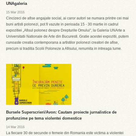
UNAgaleria
15 Mar 2016
Cincizeci de afise angajate social, ai caror autori se numara printre cei mai
buni artisti polonezi, pot fi vazute in perioada 15 - 30 martie in cadrul
expozitiei „Afisul polonez despre Drepturile Omului”, la Galeria UNArte a
Universitatii Nationale de Arte din Bucuresti. Gratie acestei expozitii, putem
cunoaste creatia contemporana a artistilor polonezi creatori de afise,
precum si traditia Scolii Poloneze a Afisului, renumita in intreaga lume.
Bursele Superscrieri/Avon: Cautam proiecte jurnalistice de
profunzime pe tema violentei domestice
14 Mar 2016
La fiecare 30 de secunde o femeie din Romania este victima a violentei