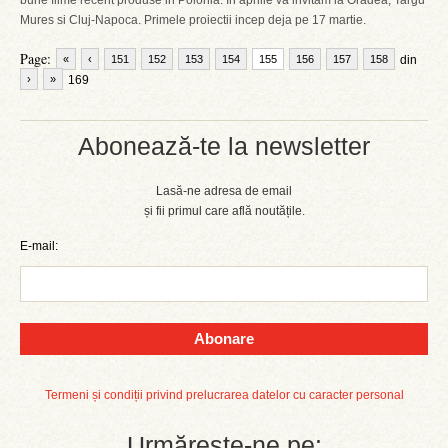
bune filme recent produse in Polonia. In aprilie va invitam la Oradea, Targu
Mures si Cluj-Napoca. Primele proiectii incep deja pe 17 martie.
Page:
«
‹
151
152
153
154
155
156
157
158
din
›
»
169
Abonează-te la newsletter
Lasă-ne adresa de email
și fii primul care află noutățile.
E-mail:
Abonare
Termeni și condiții privind prelucrarea datelor cu caracter personal
Urmărește-ne pe: