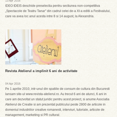
13 Apr 2016
IDEO IDEIS deschide preselectia pentru sectiunea non-competitiva
„Spectacole de Teatru Tanar” din cadrul celei de-a XI-a editii a Festivalului,
care va avea loc anul acesta intre 8 si 14 august, la Alexandria.
Revista Atelierul a implinit 6 ani de activitate
04 Apr 2016
Pe 1 aprilie 2010, intr-unul din spatiile de consum de cultura din Bucuresti
lansam site-ul www.revista-atelierul.ro. Au trecut 6 ani de atunci, 6 ani in
care am dezvoltat un statut juridic pentru acest proiect, si anume Asociatia
Atelierul de Creatie si am prezentat publicului peste 2800 de articole in
domeniul industriilor creative romanesti, interviuri, tutoriale, articole de
management, marketing si PR cultural.