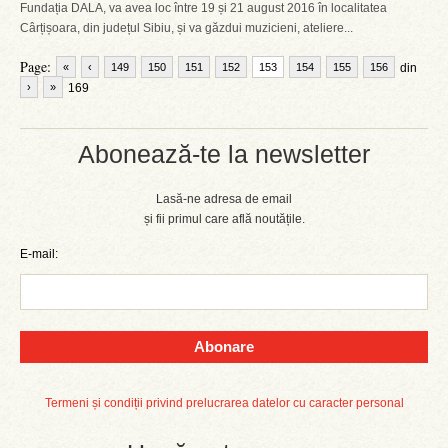
Fundația DALA, va avea loc între 19 și 21 august 2016 în localitatea
Cârțișoara, din județul Sibiu, și va găzdui muzicieni, ateliere...
Page:
«
‹
149
150
151
152
153
154
155
156
din
›
»
169
Abonează-te la newsletter
Lasă-ne adresa de email
și fii primul care află noutățile.
E-mail:
Abonare
Termeni și condiții privind prelucrarea datelor cu caracter personal