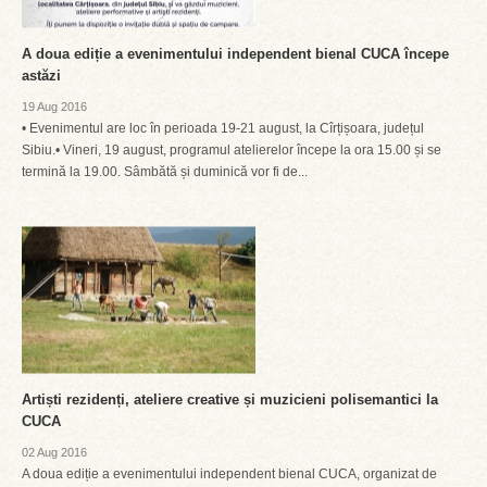
A doua ediție a evenimentului independent bienal CUCA începe
astăzi
19 Aug 2016
• Evenimentul are loc în perioada 19-21 august, la Cîrțișoara, județul
Sibiu.• Vineri, 19 august, programul atelierelor începe la ora 15.00 și se
termină la 19.00. Sâmbătă și duminică vor fi de...
Artiști rezidenți, ateliere creative și muzicieni polisemantici la
CUCA
02 Aug 2016
A doua ediție a evenimentului independent bienal CUCA, organizat de