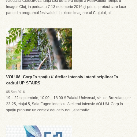
Asociația Colectiv A anunță cea de-a 9-a ediție a Festivalului Temps d
Images Cluj, în perioada 7-13 noiembrie 2016 și primul proiect care face
parte din programul festivalului: Lexicon imaginar al Clujului, al...
VOLUM. Corp în spaţiu // Atelier intensiv interdisciplinar în
cadrul UP STAIRS
05 Sep 2016
19 – 22 septembrie, 10.00 – 18.00 // Palatul Universul, str. Ion Brezoianu, nr
23-25, etajul 5, Sala Eugen Ionescu. Atelierul intensiv VOLUM. Corp în
spaţiu propune un context educativ nou, alternativ:...