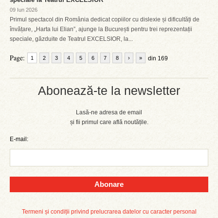
09 Iun 2026
Primul spectacol din România dedicat copiilor cu dislexie și dificultăți de
învățare, „Harta lui Elian”, ajunge la București pentru trei reprezentații
speciale, găzduite de Teatrul EXCELSIOR, la...
Page:
1
2
3
4
5
6
7
8
›
»
din 169
Abonează-te la newsletter
Lasă-ne adresa de email
și fii primul care află noutățile.
E-mail:
Abonare
Termeni și condiții privind prelucrarea datelor cu caracter personal