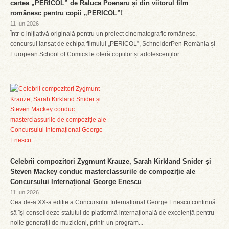
cartea „PERICOL” de Raluca Poenaru și din viitorul film
românesc pentru copii „PERICOL”!
11 Iun 2026
Într-o inițiativă originală pentru un proiect cinematografic românesc,
concursul lansat de echipa filmului „PERICOL”, SchneiderPen România și
European School of Comics le oferă copiilor și adolescenților...
Celebrii compozitori Zygmunt Krauze, Sarah Kirkland Snider și
Steven Mackey conduc masterclassurile de compoziție ale
Concursului Internațional George Enescu
11 Iun 2026
Cea de-a XX-a ediție a Concursului Internațional George Enescu continuă
să își consolideze statutul de platformă internațională de excelență pentru
noile generații de muzicieni, printr-un program...