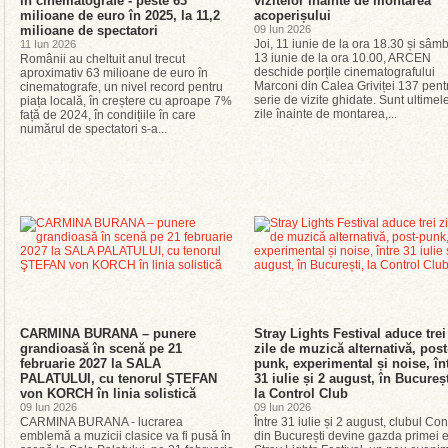
în cinematografe - peste 63
vizitelor înainte de montarea
milioane de euro în 2025, la 11,2
acoperișului
milioane de spectatori
09 Iun 2026
Joi, 11 iunie de la ora 18.30 și sâm
11 Iun 2026
13 iunie de la ora 10.00, ARCEN
Românii au cheltuit anul trecut
deschide porțile cinematografului
aproximativ 63 milioane de euro în
Marconi din Calea Griviței 137 pent
cinematografe, un nivel record pentru
serie de vizite ghidate. Sunt ultimel
piața locală, în creștere cu aproape 7%
zile înainte de montarea,...
față de 2024, în condițiile în care
numărul de spectatori s-a...
CARMINA BURANA – punere
Stray Lights Festival aduce trei
grandioasă în scenă pe 21
zile de muzică alternativă, post
februarie 2027 la SALA
punk, experimental și noise, în
PALATULUI, cu tenorul ŞTEFAN
31 iulie și 2 august, în Bucureșt
von KORCH în linia solistică
la Control Club
09 Iun 2026
09 Iun 2026
CARMINA BURANA - lucrarea
Între 31 iulie și 2 august, clubul Con
emblemă a muzicii clasice va fi pusă în
din București devine gazda primei ed