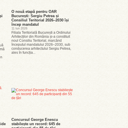
O nouă etapă pentru OAR
și
București: Sergiu Petrea și
Consiliul Teritorial 2026–2030 își
încep mandatul
11 Iun 2026
Filiala Teritorială București a Ordinului
Arhitecților din România și-a constituit
noul Consiliu Teritorial, marcând
începutul mandatului 2026–2030, sub
nuă
conducerea arhitectului Sergiu Petrea,
ormă
ales în funcția...
un
Concursul George Enescu
ide
stabilește un record: 645 de