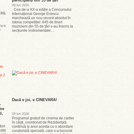
participanți din 55 de țări
09 Iun 2026
Cea de-a XX-a ediție a Concursului
bătă,
Internațional George Enescu
marchează un nou record absolut în
istoria competiției: 645 de tineri
ru o
muzicieni din 55 de țări s-au înscris la
e
secțiunile instrumentale:...
Dacă e joi, e CINEVARA!
-
tre
i,
09 Iun 2026
Programul gratuit de cinema de cartier
în căști, coordonat de Rezidența9,
trol
continuă și anul acesta cu o abordare
iții
curatorială specială, care s-a bucurat