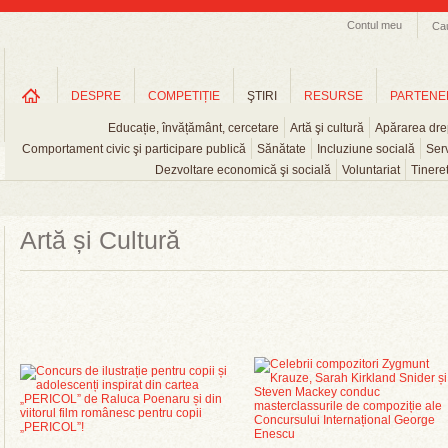
Contul meu
Ca
DESPRE
COMPETIȚIE
ŞTIRI
RESURSE
PARTENE
Educație, învățământ, cercetare
Artă şi cultură
Apărarea drep
Comportament civic şi participare publică
Sănătate
Incluziune socială
Serv
Dezvoltare economică şi socială
Voluntariat
Tinere
Artă și Cultură