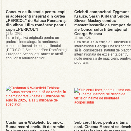
Concurs de ilustrație pentru copii
Celebrii compozitori Zygmunt
și adolescenți inspirat din cartea
Krauze, Sarah Kirkland Snider 
„PERICOL” de Raluca Poenaru și
Steven Mackey conduc
din viitorul film românesc pentru
masterclassurile de compoziție
copii „PERICOL”!
ale Concursului Internațional
11 Iun 2026
George Enescu
Într-o inițiativă originală pentru un
11 Iun 2026
proiect cinematografic românesc,
Cea de-a XX-a ediție a Concursului
concursul lansat de echipa filmului
Internațional George Enescu conti
„PERICOL”, SchneiderPen România și
să își consolideze statutul de platf
European School of Comics le oferă
internațională de excelență pentru
copiilor și adolescenților...
noile generații de muzicieni, printr-
program...
Cushman & Wakefield Echinox:
Sub cerul liber, pentru ultima
Suma record cheltuită de români
oară. Cinema Marconi se desch