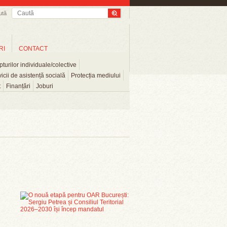
ută
RI
CONTACT
turilor individuale/colective
icii de asistență socială
Protecția mediului
t
Finanțări
Joburi