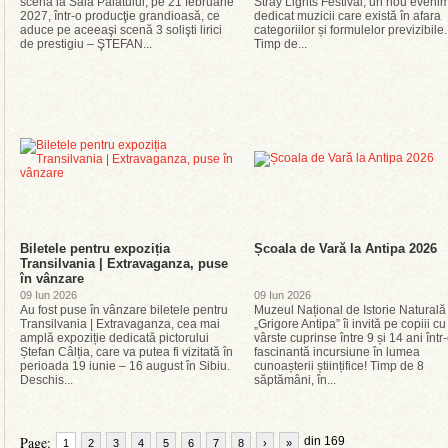
scenă la Sala Palatului, pe 21 februarie
Stray Lights Festival, un nou eveni
2027, într-o producţie grandioasă, ce
dedicat muzicii care există în afara
aduce pe aceeaşi scenă 3 solişti lirici
categoriilor și formulelor previzibile.
de prestigiu – ŞTEFAN...
Timp de...
Biletele pentru expoziția
Școala de Vară la Antipa 2026
Transilvania | Extravaganza, puse
în vânzare
09 Iun 2026
09 Iun 2026
Au fost puse în vânzare biletele pentru
Muzeul Național de Istorie Naturală
Transilvania | Extravaganza, cea mai
„Grigore Antipa” îi invită pe copiii cu
amplă expoziție dedicată pictorului
vârste cuprinse între 9 și 14 ani într
Ștefan Câlția, care va putea fi vizitată în
fascinantă incursiune în lumea
perioada 19 iunie – 16 august în Sibiu.
cunoașterii științifice! Timp de 8
Deschis...
săptămâni, în...
Page:
din 169
1
2
3
4
5
6
7
8
›
»