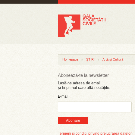
Homepage
ȘTIRI
Artă și Cultură
Abonează-te la newsletter
Lasă-ne adresa de email
și fii primul care află noutățile.
E-mail:
Abonare
Termeni și condiții privind prelucrarea datelor