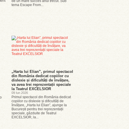
ment
de un mare succes anul trecut. Sub
tema Escape From...
„Harta lui Elian”, primul spectacol
din România dedicat copiilor cu
dislexie și dificultăți de învățare,
va avea trei reprezentații speciale
la Teatrul EXCELSIOR
09 Iun 2026
Primul spectacol din România dedicat
-o
copiilor cu dislexie și dificultăți de
învățare, „Harta lui Elian”, ajunge la
București pentru trei reprezentații
speciale, găzduite de Teatrul
EXCELSIOR, la...