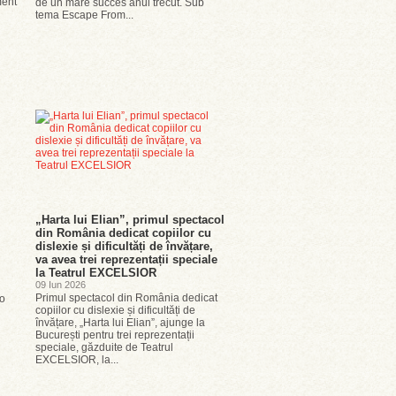
ment
de un mare succes anul trecut. Sub
tema Escape From...
„Harta lui Elian”, primul spectacol
din România dedicat copiilor cu
dislexie și dificultăți de învățare,
va avea trei reprezentații speciale
la Teatrul EXCELSIOR
09 Iun 2026
Primul spectacol din România dedicat
-o
copiilor cu dislexie și dificultăți de
învățare, „Harta lui Elian”, ajunge la
București pentru trei reprezentații
speciale, găzduite de Teatrul
EXCELSIOR, la...