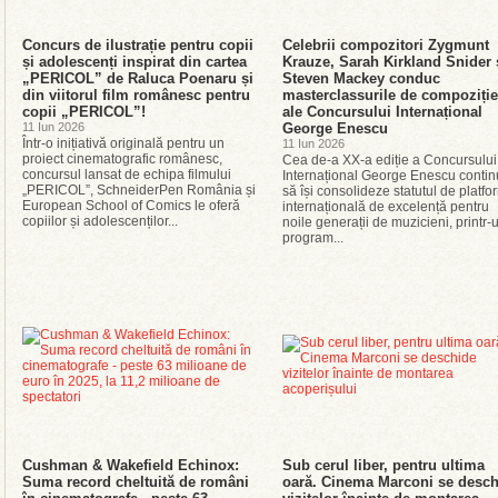
Concurs de ilustrație pentru copii
Celebrii compozitori Zygmunt
și adolescenți inspirat din cartea
Krauze, Sarah Kirkland Snider 
„PERICOL” de Raluca Poenaru și
Steven Mackey conduc
din viitorul film românesc pentru
masterclassurile de compoziție
copii „PERICOL”!
ale Concursului Internațional
11 Iun 2026
George Enescu
Într-o inițiativă originală pentru un
11 Iun 2026
proiect cinematografic românesc,
Cea de-a XX-a ediție a Concursului
concursul lansat de echipa filmului
Internațional George Enescu conti
„PERICOL”, SchneiderPen România și
să își consolideze statutul de platf
European School of Comics le oferă
internațională de excelență pentru
copiilor și adolescenților...
noile generații de muzicieni, printr-
program...
Cushman & Wakefield Echinox:
Sub cerul liber, pentru ultima
Suma record cheltuită de români
oară. Cinema Marconi se desch