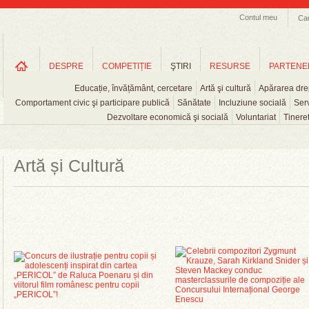
Contul meu
Ca
DESPRE
COMPETIȚIE
ŞTIRI
RESURSE
PARTENE
Educație, învățământ, cercetare
Artă şi cultură
Apărarea drep
Comportament civic şi participare publică
Sănătate
Incluziune socială
Serv
Dezvoltare economică şi socială
Voluntariat
Tinere
Artă și Cultură