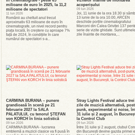
în cinematografe - peste 63
vizitelor înainte de montarea
milioane de euro în 2025, la 11,2
acoperișului
milioane de spectatori
09 Iun 2026
Joi, 11 iunie de la ora 18.30 și sâm
11 Iun 2026
13 iunie de la ora 10.00, ARCEN
Românii au cheltuit anul trecut
deschide porțile cinematografului
aproximativ 63 milioane de euro în
Marconi din Calea Griviței 137 pent
cinematografe, un nivel record pentru
serie de vizite ghidate. Sunt ultimel
piața locală, în creștere cu aproape 7%
zile înainte de montarea,...
față de 2024, în condițiile în care
numărul de spectatori s-a...
CARMINA BURANA – punere
Stray Lights Festival aduce trei
grandioasă în scenă pe 21
zile de muzică alternativă, post
februarie 2027 la SALA
punk, experimental și noise, în
PALATULUI, cu tenorul ŞTEFAN
31 iulie și 2 august, în Bucureșt
von KORCH în linia solistică
la Control Club
09 Iun 2026
09 Iun 2026
CARMINA BURANA - lucrarea
Între 31 iulie și 2 august, clubul Con
emblemă a muzicii clasice va fi pusă în
din București devine gazda primei ed