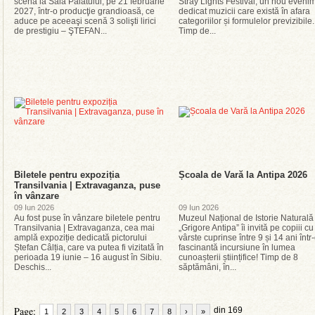
scenă la Sala Palatului, pe 21 februarie
Stray Lights Festival, un nou eveni
2027, într-o producţie grandioasă, ce
dedicat muzicii care există în afara
aduce pe aceeaşi scenă 3 solişti lirici
categoriilor și formulelor previzibile.
de prestigiu – ŞTEFAN...
Timp de...
Biletele pentru expoziția
Școala de Vară la Antipa 2026
Transilvania | Extravaganza, puse
în vânzare
09 Iun 2026
09 Iun 2026
Au fost puse în vânzare biletele pentru
Muzeul Național de Istorie Naturală
Transilvania | Extravaganza, cea mai
„Grigore Antipa” îi invită pe copiii cu
amplă expoziție dedicată pictorului
vârste cuprinse între 9 și 14 ani într
Ștefan Câlția, care va putea fi vizitată în
fascinantă incursiune în lumea
perioada 19 iunie – 16 august în Sibiu.
cunoașterii științifice! Timp de 8
Deschis...
săptămâni, în...
Page:
din 169
1
2
3
4
5
6
7
8
›
»