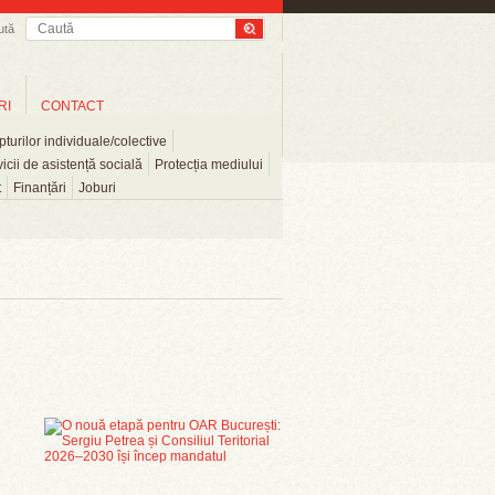
ută
RI
CONTACT
turilor individuale/colective
icii de asistență socială
Protecția mediului
t
Finanțări
Joburi