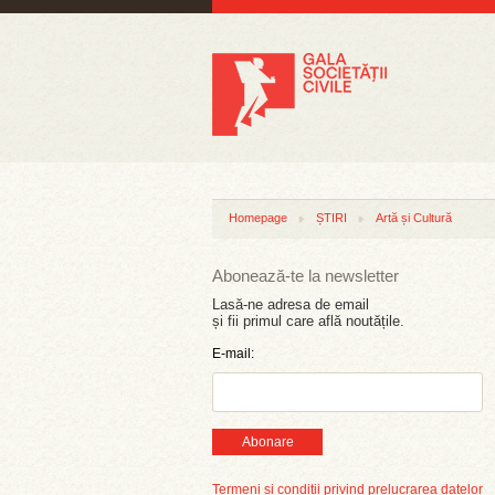
Homepage
ȘTIRI
Artă și Cultură
Abonează-te la newsletter
Lasă-ne adresa de email
și fii primul care află noutățile.
E-mail:
Abonare
Termeni și condiții privind prelucrarea datelor