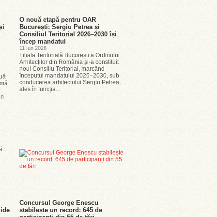
O nouă etapă pentru OAR
și
București: Sergiu Petrea și
Consiliul Teritorial 2026–2030 își
încep mandatul
11 Iun 2026
Filiala Teritorială București a Ordinului
Arhitecților din România și-a constituit
noul Consiliu Teritorial, marcând
începutul mandatului 2026–2030, sub
nuă
conducerea arhitectului Sergiu Petrea,
ormă
ales în funcția...
un
Concursul George Enescu
ide
stabilește un record: 645 de