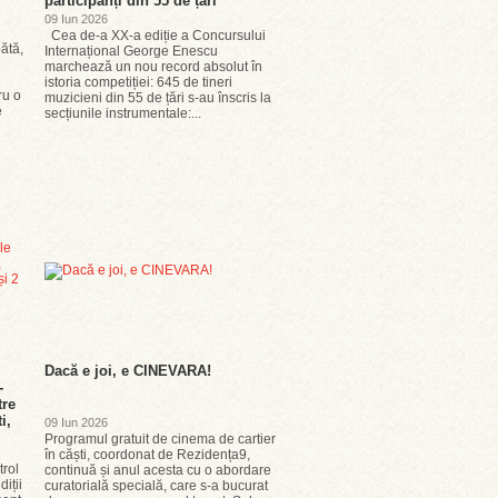
participanți din 55 de țări
09 Iun 2026
Cea de-a XX-a ediție a Concursului
bătă,
Internațional George Enescu
marchează un nou record absolut în
istoria competiției: 645 de tineri
ru o
muzicieni din 55 de țări s-au înscris la
e
secțiunile instrumentale:...
Dacă e joi, e CINEVARA!
-
tre
i,
09 Iun 2026
Programul gratuit de cinema de cartier
în căști, coordonat de Rezidența9,
trol
continuă și anul acesta cu o abordare
iții
curatorială specială, care s-a bucurat