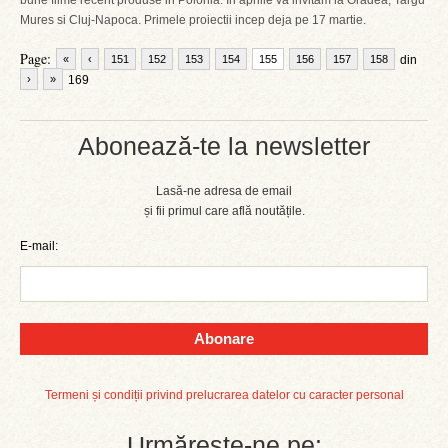
bune filme recent produse in Polonia. In aprilie va invitam la Oradea, Targu
Mures si Cluj-Napoca. Primele proiectii incep deja pe 17 martie.
Page:
«
‹
151
152
153
154
155
156
157
158
din
›
»
169
Abonează-te la newsletter
Lasă-ne adresa de email
și fii primul care află noutățile.
E-mail:
Abonare
Termeni și condiții privind prelucrarea datelor cu caracter personal
Urmărește-ne pe: