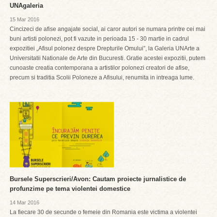
UNAgaleria
15 Mar 2016
Cincizeci de afise angajate social, ai caror autori se numara printre cei mai
buni artisti polonezi, pot fi vazute in perioada 15 - 30 martie in cadrul
expozitiei „Afisul polonez despre Drepturile Omului”, la Galeria UNArte a
Universitatii Nationale de Arte din Bucuresti. Gratie acestei expozitii, putem
cunoaste creatia contemporana a artistilor polonezi creatori de afise,
precum si traditia Scolii Poloneze a Afisului, renumita in intreaga lume.
Bursele Superscrieri/Avon: Cautam proiecte jurnalistice de
profunzime pe tema violentei domestice
14 Mar 2016
La fiecare 30 de secunde o femeie din Romania este victima a violentei