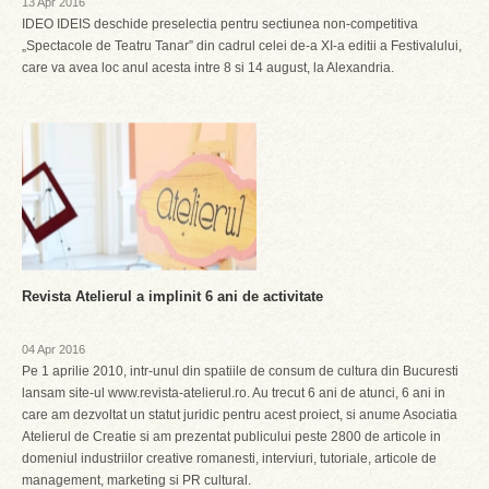
13 Apr 2016
IDEO IDEIS deschide preselectia pentru sectiunea non-competitiva
„Spectacole de Teatru Tanar” din cadrul celei de-a XI-a editii a Festivalului,
care va avea loc anul acesta intre 8 si 14 august, la Alexandria.
Revista Atelierul a implinit 6 ani de activitate
04 Apr 2016
Pe 1 aprilie 2010, intr-unul din spatiile de consum de cultura din Bucuresti
lansam site-ul www.revista-atelierul.ro. Au trecut 6 ani de atunci, 6 ani in
care am dezvoltat un statut juridic pentru acest proiect, si anume Asociatia
Atelierul de Creatie si am prezentat publicului peste 2800 de articole in
domeniul industriilor creative romanesti, interviuri, tutoriale, articole de
management, marketing si PR cultural.