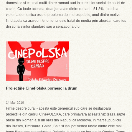
domestice si cei mai multi dintre romani aud in cercul lor social de astfel de
cazuri. Cu toate acestea, doar jumatate dintre romani - 51,3% - cred ca
violenta domestica este o problema de interes public, unul dintre motive
fiind acela ca arareori fenomenul este tratat de media prin abordari care ies
din zona stirilor standard sau a senzationalului.
Proiectiile CinePolska pornesc la drum
14 Mar 2016
Filme despre curaj - acesta este genericul sub care se desfasoara
proiectiile din cadrul CinePOLSKA, care primavara aceasta viziteaza sapte
orase din Romania si un oras din Republica Moldova. In martie, publicul
din Brasov, Timisoara, Galati, Balti si Iasi pot vedea unele dintre cele mai