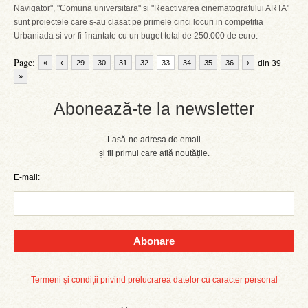
Navigator", "Comuna universitara" si "Reactivarea cinematografului ARTA"
sunt proiectele care s-au clasat pe primele cinci locuri in competitia
Urbaniada si vor fi finantate cu un buget total de 250.000 de euro.
Page:
«
‹
29
30
31
32
33
34
35
36
›
din 39
»
Abonează-te la newsletter
Lasă-ne adresa de email
și fii primul care află noutățile.
E-mail:
Abonare
Termeni și condiții privind prelucrarea datelor cu caracter personal