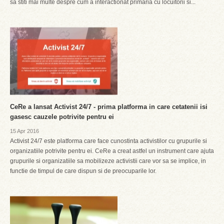
sa stiti mai multe despre cum a interactionat primaria cu locuitorii si...
CeRe a lansat Activist 24/7 - prima platforma in care cetatenii isi
gasesc cauzele potrivite pentru ei
15 Apr 2016
Activist 24/7 este platforma care face cunostinta activistilor cu grupurile si
organizatiile potrivite pentru ei. CeRe a creat astfel un instrument care ajuta
grupurile si organizatiile sa mobilizeze activistii care vor sa se implice, in
functie de timpul de care dispun si de preocuparile lor.