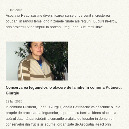
22 Ian 2015
Asociatia React sustine diversificarea surselor de venit si cresterea
ocuparii in randul femeilor din zonele rurale ale regiunii Bucuresti–Ilfov,
prin proiectul “Anotimpuri la borcan – regiunea Bucuresti-Ilfov”.
Conservarea legumelor: o afacere de familie în comuna Putineiu,
Giurgiu
19 Ian 2015
In comuna Putineiu, judetul Giurgiu, Ionela Batrinache va deschide o linie
proprie de procesare a legumelor, impreuna cu familia. Ideea afacerii a
apărut datorită participării la cursurile gratuite de lucrator in domeniul
conservelor din fructe si legume, organizate de Asociatia React prin