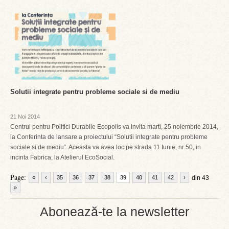
Solutii integrate pentru probleme sociale si de mediu
21 Noi 2014
Centrul pentru Politici Durabile Ecopolis va invita marti, 25 noiembrie 2014,
la Conferinta de lansare a proiectului “Solutii integrate pentru probleme
sociale si de mediu”. Aceasta va avea loc pe strada 11 Iunie, nr 50, in
incinta Fabrica, la Atelierul EcoSocial.
Page:
«
‹
35
36
37
38
39
40
41
42
›
din 43
»
Abonează-te la newsletter