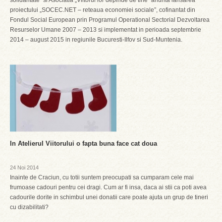
solidaritate” si Asociatia „Viitorul lor depinde de tine” anunta lansarea
proiectului „SOCEC.NET – reteaua economiei sociale”, cofinantat din
Fondul Social European prin Programul Operational Sectorial Dezvoltarea
Resurselor Umane 2007 – 2013 si implementat in perioada septembrie
2014 – august 2015 in regiunile Bucuresti-Ilfov si Sud-Muntenia.
In Atelierul Viitorului o fapta buna face cat doua
24 Noi 2014
Inainte de Craciun, cu totii suntem preocupati sa cumparam cele mai
frumoase cadouri pentru cei dragi. Cum ar fi insa, daca ai stii ca poti avea
cadourile dorite in schimbul unei donatii care poate ajuta un grup de tineri
cu dizabilitati?