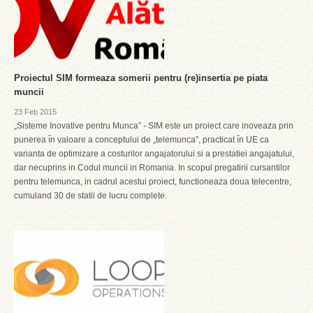
Proiectul SIM formeaza somerii pentru (re)insertia pe piata
muncii
23 Feb 2015
„Sisteme Inovative pentru Munca” - SIM este un proiect care inoveaza prin
punerea ı̂n valoare a conceptului de „telemunca”, practicat ı̂n UE ca
varianta de optimizare a costurilor angajatorului si a prestatiei angajatului,
dar necuprins in Codul muncii in Romania. In scopul pregatirii cursantilor
pentru telemunca, in cadrul acestui proiect, functioneaza doua telecentre,
cumuland 30 de statii de lucru complete.