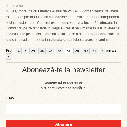
20 Feb 2015
NESsT, impreuna cu Fundatia Alaturi de Voi (ADV), organizeaza trei mese
rotunde despre modalitatea si modelele de dezvoltare a unor intreprinderi
sociale sustenabile. Cele trei evenimente vor avea loc pe 24 februarie in
Constanta, pe 26 februarie in Targu Mures si pe 2 martie in Iasi. Invitam pe
aceasta cale pe toti cei interesati sa infiinteze o noua intreprindere sociala
sau sa dezvolte una deja functionala sa participe la aceste evenimente.
Page:
«
‹
34
35
36
37
38
39
40
41
›
din 43
»
Abonează-te la newsletter
Lasă-ne adresa de email
și fii primul care află noutățile.
E-mail:
Abonare