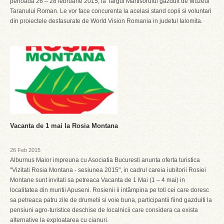
perioada 26 – 28 februarie 2015, la Targul Martisorului gazduit de Muzeul
Taranului Roman. Le vor face concurenta la acelasi stand copii si voluntari
din proiectele desfasurate de World Vision Romania in judetul Ialomita.
Vacanta de 1 mai la Rosia Montana
26 Feb 2015
Alburnus Maior impreuna cu Asociatia Bucuresti anunta oferta turistica
"Vizitati Rosia Montana - sesiunea 2015", in cadrul careia iubitorii Rosiei
Montane sunt invitati sa petreaca Vacanta de 1 Mai (1 – 4 mai) in
localitatea din muntii Apuseni. Rosienii ii intâmpina pe toti cei care doresc
sa petreaca patru zile de drumetii si voie buna, participantii fiind gazduiti la
pensiuni agro-turistice deschise de localnicii care considera ca exista
alternative la exploatarea cu cianuri.