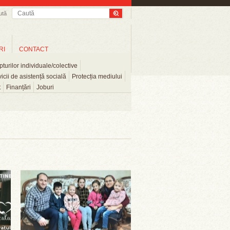
ută
RI
CONTACT
turilor individuale/colective
icii de asistență socială
Protecția mediului
t
Finanțări
Joburi