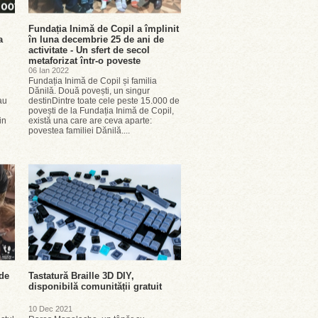
Fundația Inimă de Copil a împlinit
a
în luna decembrie 25 de ani de
activitate - Un sfert de secol
metaforizat într-o poveste
06 Ian 2022
Fundația Inimă de Copil și familia
Dănilă. Două povești, un singur
au
destinDintre toate cele peste 15.000 de
povești de la Fundația Inimă de Copil,
in
există una care are ceva aparte:
povestea familiei Dănilă....
 de
Tastatură Braille 3D DIY,
disponibilă comunității gratuit
10 Dec 2021