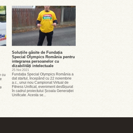
Soluțiile găsite de Fundația
Special Olympics România pentru
integrarea persoanelor cu
dizabilități intelectuale
25 Noi 2021
Fundația Special Olympics România a
e cu
dat startul, începând cu 22 noiembrie
de
a.c., unui nou Campionat Virtual de
Fitness Unificat, eveniment desfășurat
te
în cadrul proiectului Școala Generației
Unificate. Acesta se...