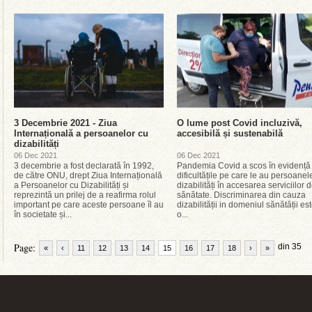
3 Decembrie 2021 - Ziua
O lume post Covid incluzivă,
Internațională a persoanelor cu
accesibilă și sustenabilă
dizabilități
06 Dec 2021
06 Dec 2021
3 decembrie a fost declarată în 1992,
Pandemia Covid a scos în evidență
de către ONU, drept Ziua Internațională
dificultățile pe care le au persoanel
a Persoanelor cu Dizabilități și
dizabilități în accesarea serviciilor 
reprezintă un prilej de a reafirma rolul
sănătate. Discriminarea din cauza
important pe care aceste persoane îl au
dizabilității in domeniul sănătății es
în societate și...
o...
Page:
din 35
«
‹
11
12
13
14
15
16
17
18
›
»