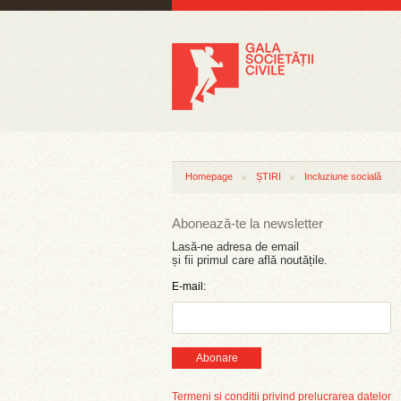
Homepage
ȘTIRI
Incluziune socială
Abonează-te la newsletter
Lasă-ne adresa de email
și fii primul care află noutățile.
E-mail:
Abonare
Termeni și condiții privind prelucrarea datelor