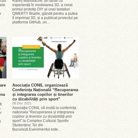
ectul
Rareș Manolache, un tânăr cu
ele
experiență în modelarea 3D, a creat
primul prototip DIY al unei tastaturi
b
QWERTY Braille, gândit pentru a putea
n
fi imprimat 3D, și a publicat proiectul pe
platforma GitHub, un...
lare
Asociația CONIL organizează
Conferința Națională “Recuperarea
cna
și integrarea copiilor și tinerilor
cu dizabilități prin sport”
08 Dec 2021
ti
Asociația CONIL vă invită la conferința
ă
nationala “Recuperarea și integrarea
r
copiilor și tinerilor cu dizabilități prin
sport” la Complex Cultural Sportiv
i
Studențesc Tei din
București.Evenimentul este...