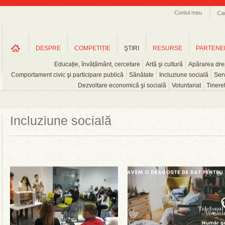
Contul meu
Ca
DESPRE
COMPETIȚIE
ŞTIRI
RESURSE
PARTENE
Educație, învățământ, cercetare
Artă şi cultură
Apărarea drep
Comportament civic şi participare publică
Sănătate
Incluziune socială
Serv
Dezvoltare economică şi socială
Voluntariat
Tinere
Incluziune socială