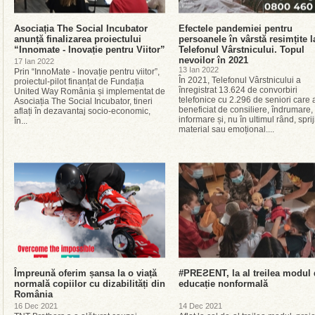
Asociația The Social Incubator
Efectele pandemiei pentru
anunță finalizarea proiectului
persoanele în vârstă resimțite l
“Innomate - Inovație pentru Viitor”
Telefonul Vârstnicului. Topul
nevoilor în 2021
17 Ian 2022
13 Ian 2022
Prin “InnoMate - Inovație pentru viitor”,
În 2021, Telefonul Vârstnicului a
proiectul-pilot finanțat de Fundația
înregistrat 13.624 de convorbiri
United Way România și implementat de
telefonice cu 2.296 de seniori care 
Asociația The Social Incubator, tineri
beneficiat de consiliere, îndrumare,
aflați în dezavantaj socio-economic,
informare și, nu în ultimul rând, sprij
în...
material sau emoțional....
Împreună oferim șansa la o viață
#PREƧENT, la al treilea modul
normală copiilor cu dizabilități din
educație nonformală
România
16 Dec 2021
14 Dec 2021