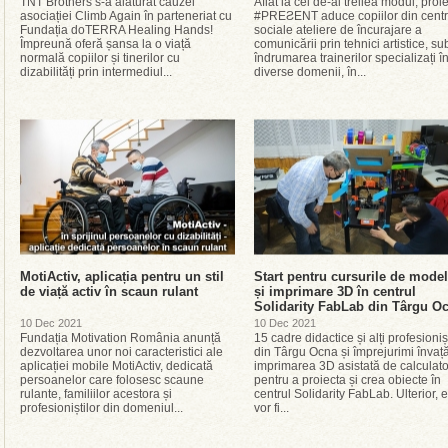
TNT Brothers s-a alăturat cauzei
Aflat la cel de-al treilea modul, proi
asociației Climb Again în parteneriat cu
#PREƧENT aduce copiilor din centr
Fundația doTERRA Healing Hands!
sociale ateliere de încurajare a
Împreună oferă șansa la o viață
comunicării prin tehnici artistice, su
normală copiilor și tinerilor cu
îndrumarea trainerilor specializați î
dizabilități prin intermediul...
diverse domenii, în...
MotiActiv, aplicația pentru un stil
Start pentru cursurile de mode
de viață activ în scaun rulant
și imprimare 3D în centrul
Solidarity FabLab din Târgu O
10 Dec 2021
10 Dec 2021
Fundația Motivation România anunță
15 cadre didactice și alți profesioniș
dezvoltarea unor noi caracteristici ale
din Târgu Ocna și împrejurimi învaț
aplicației mobile MotiActiv, dedicată
imprimarea 3D asistată de calculato
persoanelor care folosesc scaune
pentru a proiecta și crea obiecte în
rulante, familiilor acestora și
centrul Solidarity FabLab. Ulterior, e
profesioniștilor din domeniul...
vor fi...