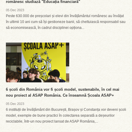
românesc studiază "Educația financiară"
05 Dec 2023
Peste 630.000 de preșcolari și elevi din învățământul românesc au învățat
în ultimii 10 ani cum să își gestioneze banii, să cheltuiască responsabil sau
să economisească, în cadrul disciplinei opționa...
6 școli din România vor fi școli model, sustenabile, în cel mai
nou proiect al ASAP România. Ce înseamnă Școala ASAP+
05 Dec 2023
6 instituții de învățământ din București, Brașov și Constanța vor deveni școli
model, exemple de bune practici în colectarea separată a deșeurilor
reciclabile, într-un nou proiect lansat de ASAP România,...