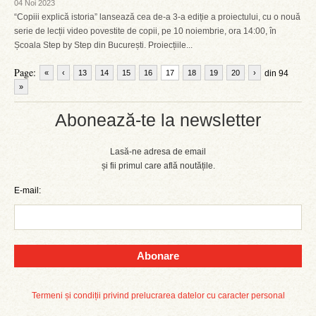
04 Noi 2023
“Copiii explică istoria” lansează cea de-a 3-a ediție a proiectului, cu o nouă
serie de lecții video povestite de copii, pe 10 noiembrie, ora 14:00, în
Școala Step by Step din București. Proiecțiile...
Page:
«
‹
13
14
15
16
17
18
19
20
›
din 94
»
Abonează-te la newsletter
Lasă-ne adresa de email
și fii primul care află noutățile.
E-mail:
Abonare
Termeni și condiții privind prelucrarea datelor cu caracter personal