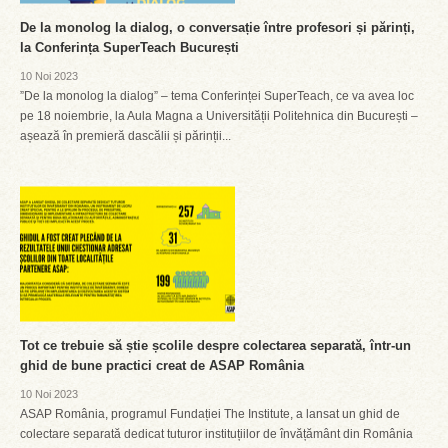
De la monolog la dialog, o conversație între profesori și părinți,
la Conferința SuperTeach București
10 Noi 2023
”De la monolog la dialog” – tema Conferinței SuperTeach, ce va avea loc
pe 18 noiembrie, la Aula Magna a Universității Politehnica din București –
așează în premieră dascălii și părinții...
Tot ce trebuie să știe școlile despre colectarea separată, într-un
ghid de bune practici creat de ASAP România
10 Noi 2023
ASAP România, programul Fundației The Institute, a lansat un ghid de
colectare separată dedicat tuturor instituțiilor de învățământ din România