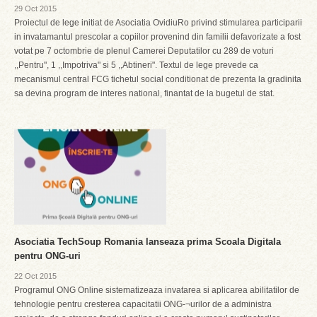
29 Oct 2015
Proiectul de lege initiat de Asociatia OvidiuRo privind stimularea participarii
in invatamantul prescolar a copiilor provenind din familii defavorizate a fost
votat pe 7 octombrie de plenul Camerei Deputatilor cu 289 de voturi
,,Pentru", 1 ,,Impotriva" si 5 ,,Abtineri". Textul de lege prevede ca
mecanismul central FCG tichetul social conditionat de prezenta la gradinita
sa devina program de interes national, finantat de la bugetul de stat.
Asociatia TechSoup Romania lanseaza prima Scoala Digitala
pentru ONG-uri
22 Oct 2015
Programul ONG Online sistematizeaza invatarea si aplicarea abilitatilor de
tehnologie pentru cresterea capacitatii ONG-¬urilor de a administra