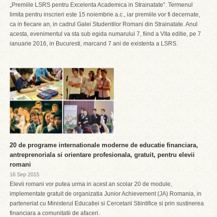
„Premiile LSRS pentru Excelenta Academica in Strainatate”. Termenul
limita pentru inscrieri este 15 noiembrie a.c., iar premiile vor fi decernate,
ca in fiecare an, in cadrul Galei Studentilor Romani din Strainatate. Anul
acesta, evenimentul va sta sub egida numarului 7, fiind a VIIa editie, pe 7
ianuarie 2016, in Bucuresti, marcand 7 ani de existenta a LSRS.
20 de programe internationale moderne de educatie financiara,
antreprenoriala si orientare profesionala, gratuit, pentru elevii
romani
16 Sep 2015
Elevii romani vor putea urma in acest an scolar 20 de module,
implementate gratuit de organizatia Junior Achievement (JA) Romania, in
parteneriat cu Ministerul Educatiei si Cercetarii Stiintifice si prin sustinerea
financiara a comunitatii de afaceri.