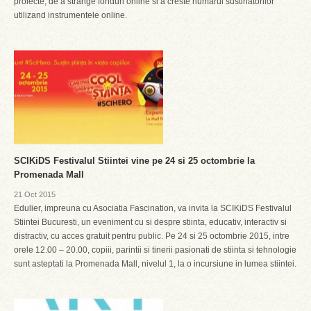
proiecte, de a strange fonduri online si a creste numarul sustinatorilor
utilizand instrumentele online.
SCIKiDS Festivalul Stiintei vine pe 24 si 25 octombrie la
Promenada Mall
21 Oct 2015
Edulier, impreuna cu Asociatia Fascination, va invita la SCIKiDS Festivalul
Stiintei Bucuresti, un eveniment cu si despre stiinta, educativ, interactiv si
distractiv, cu acces gratuit pentru public. Pe 24 si 25 octombrie 2015, intre
orele 12.00 – 20.00, copiii, parintii si tinerii pasionati de stiinta si tehnologie
sunt asteptati la Promenada Mall, nivelul 1, la o incursiune in lumea stiintei.