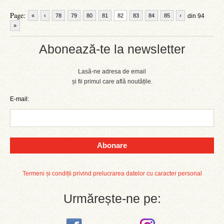
Page:
«
‹
78
79
80
81
82
83
84
85
›
din 94
»
Abonează-te la newsletter
Lasă-ne adresa de email
și fii primul care află noutățile.
E-mail:
Abonare
Termeni și condiții privind prelucrarea datelor cu caracter personal
Urmărește-ne pe: