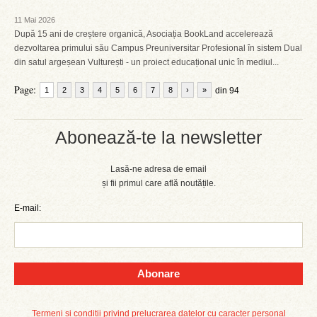
11 Mai 2026
După 15 ani de creștere organică, Asociația BookLand accelerează
dezvoltarea primului său Campus Preuniversitar Profesional în sistem Dual
din satul argeșean Vulturești - un proiect educațional unic în mediul...
Page:
1
2
3
4
5
6
7
8
›
»
din 94
Abonează-te la newsletter
Lasă-ne adresa de email
și fii primul care află noutățile.
E-mail:
Abonare
Termeni și condiții privind prelucrarea datelor cu caracter personal