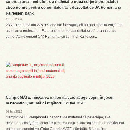
cu protejarea mediului: s-a încheiat o nouă ediție a proiectului
„Eco-nomie pentru comunitatea ta”, dezvoltat de JA România și
Raiffeisen Bank
11 Iun 2026
23.210 de elevi din 275 de licee din întreaga țară au participat la ediția din
acest an a proiectului „Eco-nomie pentru comunitatea ta”, organizat de
Junior Achievement (JA) România, cu sprijinul Raiffeisen...
CampioMATE, mișcarea națională care atrage copiii în jocul
matematicii, anunță câștigătorii Ediției 2026
09 Iun 2026
CampioMATE, campionatul național de matematică pe echipe, și-a
desemnat câștigătorii celei de-a cincea ediții. Gala națională s-a desfășurat
online, pe canalul YouTube CampioMATE, sâmbătă, 6 iunie, în...