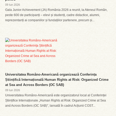
09 Iun 2026
Gala Junior Achievement (JA) România 2026 a reunit, la Ateneul Român,
peste 600 de participanți – elevi și studenți, cadre didactice, alumni,
reprezentanți ai companiilor și fundațiilor partenere, precum și...
Universitatea Româno-Americană organizează Conferința
Științifică Internațională Human Rights at Risk: Organized Crime
at Sea and Across Borders (OC SAB)
09 Iun 2026
Universitatea Româno-Americană este organizatorul local al Conferinței
Științifice Internaționale „Human Rights at Risk: Organized Crime at Sea
and Across Borders (OC SAB)”, lansată în cadrul Acțiunii COST...