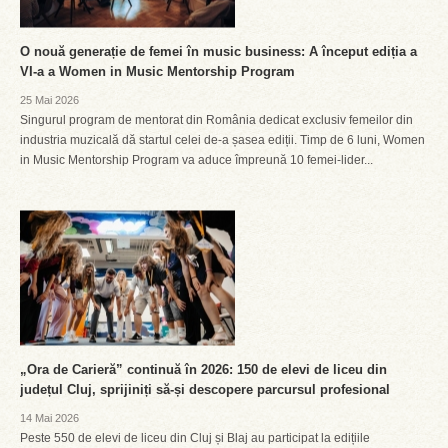
O nouă generație de femei în music business: A început ediția a
VI-a a Women in Music Mentorship Program
25 Mai 2026
Singurul program de mentorat din România dedicat exclusiv femeilor din
industria muzicală dă startul celei de-a șasea ediții. Timp de 6 luni, Women
in Music Mentorship Program va aduce împreună 10 femei-lider...
„Ora de Carieră” continuă în 2026: 150 de elevi de liceu din
județul Cluj, sprijiniți să-și descopere parcursul profesional
14 Mai 2026
Peste 550 de elevi de liceu din Cluj și Blaj au participat la edițiile