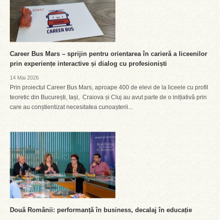
Career Bus Mars – sprijin pentru orientarea în carieră a liceenilor
prin experiențe interactive și dialog cu profesioniști
14 Mai 2026
Prin proiectul Career Bus Mars, aproape 400 de elevi de la liceele cu profil
teoretic din București, Iași, Craiova și Cluj au avut parte de o inițiativă prin
care au conștientizat necesitatea cunoașterii...
Două Românii: performanță în business, decalaj în educație