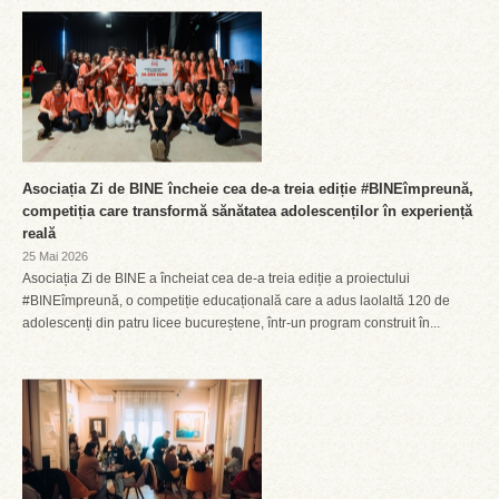
Asociația Zi de BINE încheie cea de-a treia ediție #BINEîmpreună,
competiția care transformă sănătatea adolescenților în experiență
reală
25 Mai 2026
Asociația Zi de BINE a încheiat cea de-a treia ediție a proiectului
#BINEîmpreună, o competiție educațională care a adus laolaltă 120 de
adolescenți din patru licee bucureștene, într-un program construit în...