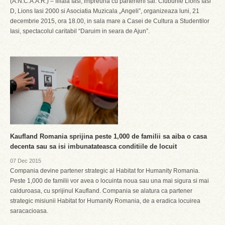
(A.N.C.A.A.R.) – filiala Iasi, impreuna cu partenerii sai: Cluburile Lions Iasi
D, Lions Iasi 2000 si Asociatia Muzicala „Angeli”, organizeaza luni, 21
decembrie 2015, ora 18.00, in sala mare a Casei de Cultura a Studentilor
Iasi, spectacolul caritabil “Daruim in seara de Ajun”.
Kaufland Romania sprijina peste 1,000 de familii sa aiba o casa
decenta sau sa isi imbunatateasca conditiile de locuit
07 Dec 2015
Compania devine partener strategic al Habitat for Humanity Romania.
Peste 1,000 de familii vor avea o locuinta noua sau una mai sigura si mai
calduroasa, cu sprijinul Kaufland. Compania se alatura ca partener
strategic misiunii Habitat for Humanity Romania, de a eradica locuirea
saracacioasa.