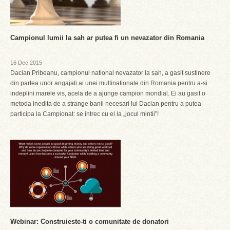
Campionul lumii la sah ar putea fi un nevazator din Romania
16 Dec 2015
Dacian Pribeanu, campionul national nevazator la sah, a gasit sustinere
din partea unor angajati ai unei multinationale din Romania pentru a-si
indeplini marele vis, acela de a ajunge campion mondial. Ei au gasit o
metoda inedita de a strange banii necesari lui Dacian pentru a putea
participa la Campionat: se intrec cu el la „jocul mintii”!
Webinar: Construieste-ti o comunitate de donatori