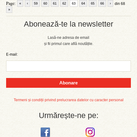
Page:
«
‹
59
60
61
62
63
64
65
66
›
din 68
»
Abonează-te la newsletter
Lasă-ne adresa de email
și fii primul care află noutățile.
E-mail:
Abonare
Termeni și condiții privind prelucrarea datelor cu caracter personal
Urmărește-ne pe: