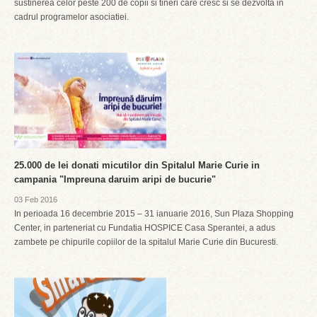
sustinerea celor peste 200 de copii si tineri care cresc si se dezvolta in
cadrul programelor asociatiei.
25.000 de lei donati micutilor din Spitalul Marie Curie in
campania "Impreuna daruim aripi de bucurie"
03 Feb 2016
In perioada 16 decembrie 2015 – 31 ianuarie 2016, Sun Plaza Shopping
Center, in parteneriat cu Fundatia HOSPICE Casa Sperantei, a adus
zambete pe chipurile copiilor de la spitalul Marie Curie din Bucuresti.