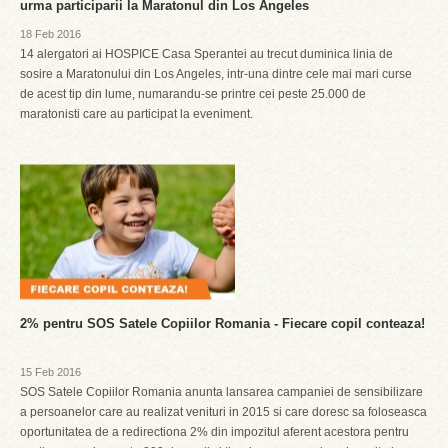
urma participarii la Maratonul din Los Angeles
18 Feb 2016
14 alergatori ai HOSPICE Casa Sperantei au trecut duminica linia de
sosire a Maratonului din Los Angeles, intr-una dintre cele mai mari curse
de acest tip din lume, numarandu-se printre cei peste 25.000 de
maratonisti care au participat la eveniment.
2% pentru SOS Satele Copiilor Romania - Fiecare copil conteaza!
15 Feb 2016
SOS Satele Copiilor Romania anunta lansarea campaniei de sensibilizare
a persoanelor care au realizat venituri in 2015 si care doresc sa foloseasca
oportunitatea de a redirectiona 2% din impozitul aferent acestora pentru