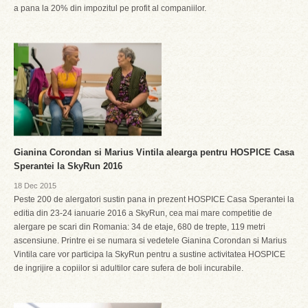
a pana la 20% din impozitul pe profit al companiilor.
Gianina Corondan si Marius Vintila alearga pentru HOSPICE Casa
Sperantei la SkyRun 2016
18 Dec 2015
Peste 200 de alergatori sustin pana in prezent HOSPICE Casa Sperantei la
editia din 23-24 ianuarie 2016 a SkyRun, cea mai mare competitie de
alergare pe scari din Romania: 34 de etaje, 680 de trepte, 119 metri
ascensiune. Printre ei se numara si vedetele Gianina Corondan si Marius
Vintila care vor participa la SkyRun pentru a sustine activitatea HOSPICE
de ingrijire a copiilor si adultilor care sufera de boli incurabile.