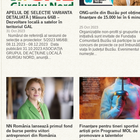
APELUL DE SELECȚIE VARIANTA
ONG-urile din Buzău pot obțin
DETALIATĂ | Măsura 6/6B –
finanțare de 15.000 lei în 6 min
Dezvoltare locală a satelor în
teritoriul GAL
25 Oct 2023
31 Oct 2023
Organizațiile non-profit și grupurile
Numărul de referință al sesiunii de
inițiativă sunt invitate de Fundația
selecție a proiectelor: 5/2023 M6/6B:
Comunitară Buzău să participe la u
08.11.2023 - 08.12.2023 Data
concurs de proiecte ce pot îmbunătă
publicării 31.10.2023 ASOCIAȚIA
viața în județul Buzău. Evenimentul
GRUPUL DE ACȚIUNE LOCALĂ
numește...
GIURGIU NORD, anunță...
NN România lansează primul fond
Finanțare pentru tineri sportivi 
de burse pentru viitori
artiști prin Programul MOL de
antreprenori din România
promovare a talentelor