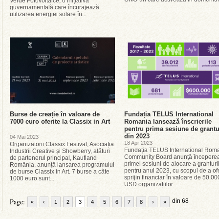
Verde Fotovoltaice, o inițiativă
guvernamentală care încurajează
utilizarea energiei solare în...
Burse de creație în valoare de
Fundația TELUS International
7000 euro oferite la Classix in Art
Romania lansează înscrierile
pentru prima sesiune de grantu
din 2023
04 Mai 2023
18 Apr 2023
Organizatorii Classix Festival, Asociația
Fundația TELUS International Rom
Industrii Creative și Showberry, alături
Community Board anunță începere
de partenerul principal, Kaufland
primei sesiuni de alocare a granturi
România, anunță lansarea programului
pentru anul 2023, cu scopul de a of
de burse Classix in Art. 7 burse a câte
sprijin financiar în valoare de 50.00
1000 euro sunt...
USD organizațiilor...
Page:
din 68
«
‹
1
2
3
4
5
6
7
8
›
»