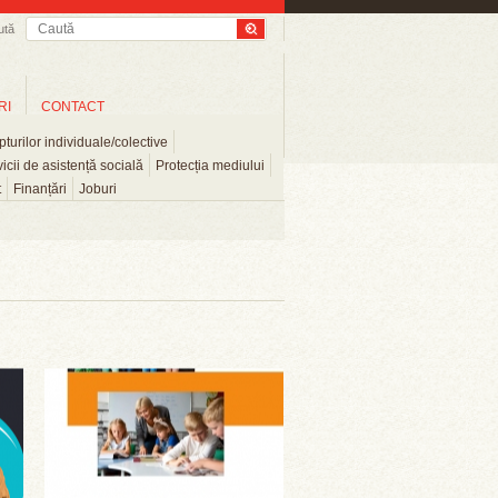
ută
RI
CONTACT
turilor individuale/colective
icii de asistență socială
Protecția mediului
t
Finanțări
Joburi