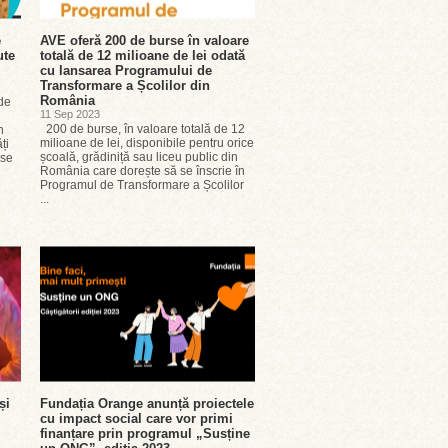
e
AVE oferă 200 de burse în valoare
ute
totală de 12 milioane de lei odată
cu lansarea Programului de
Transformare a Școlilor din
România
 de
11 Sep 2023
200 de burse, în valoare totală de 12
n
milioane de lei, disponibile pentru orice
ți
școală, grădiniță sau liceu public din
 se
România care dorește să se înscrie în
Programul de Transformare a Școlilor
...
și
Fundația Orange anunță proiectele
cu impact social care vor primi
finanțare prin programul „Susține