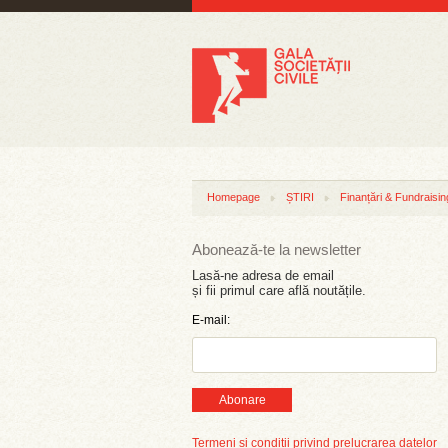
Homepage
ȘTIRI
Finanțări & Fundraisin
Abonează-te la newsletter
Lasă-ne adresa de email
și fii primul care află noutățile.
E-mail:
Abonare
Termeni și condiții privind prelucrarea datelor