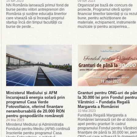
15 Iun 2023
09 Iun 2023
NN România lansează primul fond de
Organizat pe bază de concurs de
burse pentru viitori antreprenori din
proiecte, Programul oferă sprijin
România și susține educația tinerilor
financiar tinerilor talentați și cu rezu
care visează să-și înceapă propriul
bune, pentru achiziționare de
startup încă din timpul facultății cu
materiale, echipament, instrumente
burse de peste...
muzicale și pentru acoperirea...
Ministerul Mediului și AFM
Granturi pentru ONG-uri de pâ
încurajează energia solară prin
la 30.000 lei prin Fondul pentru
programul Casa Verde
Vârstnici – Fundația Regală
Fotovoltaice, oferind finanțare
Margareta a României
nerambursabilă de 20.000 RON
10 Mai 2023
Fundația Regală Margareta a
pentru gospodăriile românești
României lansează cel de-al doilea
24 Mai 2023
apel pentru granturi în cadrul
Ministerul Mediului și Administrația
programului Fondul pentru Vârstnici
Fondului pentru Mediu (AFM) continuă
finanțare de până la 30.000 lei, pen
înscrierile pentru programul Casa
ONG-uri care activează în domeniul.