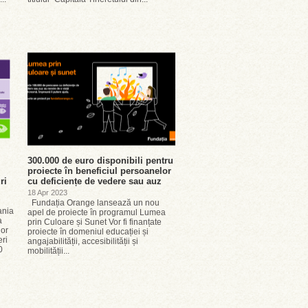
300.000 de euro disponibili pentru
proiecte în beneficiul persoanelor
ri
cu deficiențe de vedere sau auz
18 Apr 2023
Fundația Orange lansează un nou
ania
apel de proiecte în programul Lumea
a
prin Culoare și Sunet Vor fi finanțate
lor
proiecte în domeniul educației și
eri
angajabilității, accesibilității și
0
mobilității...