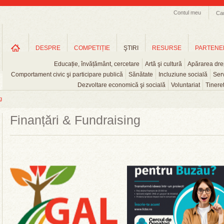
Contul meu
Ca
DESPRE
COMPETIȚIE
ŞTIRI
RESURSE
PARTENE
Educație, învățământ, cercetare
Artă şi cultură
Apărarea drep
Comportament civic şi participare publică
Sănătate
Incluziune socială
Serv
Dezvoltare economică şi socială
Voluntariat
Tinere
g
Finanțări & Fundraising