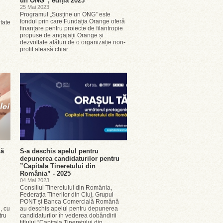
un ONG”, ediția 2023
25 Mai 2023
Programul „Susține un ONG” este
fondul prin care Fundația Orange oferă
ltate
finanțare pentru proiecte de filantropie
propuse de angajații Orange și
dezvoltate alături de o organizație non-
profit aleasă chiar...
nă
S-a deschis apelul pentru
depunerea candidaturilor pentru
”Capitala Tineretului din
România” - 2025
04 Mai 2023
Consiliul Tineretului din România,
Federația Tinerilor din Cluj, Grupul
PONT și Banca Comercială Română
, cu
au deschis apelul pentru depunerea
tru
candidaturilor în vederea dobândirii
..
titlului ”Capitala Tineretului din...