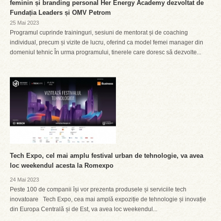
feminin și branding personal Her Energy Academy dezvoltat de
Fundația Leaders și OMV Petrom
25 Mai 2023
Programul cuprinde traininguri, sesiuni de mentorat și de coaching
individual, precum și vizite de lucru, oferind ca model femei manager din
domeniul tehnic În urma programului, tinerele care doresc să dezvolte...
Tech Expo, cel mai amplu festival urban de tehnologie, va avea
loc weekendul acesta la Romexpo
24 Mai 2023
Peste 100 de companii își vor prezenta produsele și serviciile tech
inovatoare Tech Expo, cea mai amplă expoziție de tehnologie și inovație
din Europa Centrală și de Est, va avea loc weekendul...