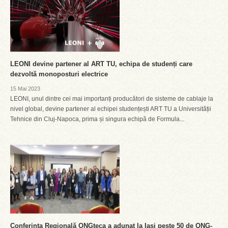
LEONI devine partener al ART TU, echipa de studenți care
dezvoltă monoposturi electrice
15 Mai 2023
LEONI, unul dintre cei mai importanți producători de sisteme de cablaje la
nivel global, devine partener al echipei studențești ART TU a Universității
Tehnice din Cluj-Napoca, prima și singura echipă de Formula...
Conferința Regională ONGteca a adunat la Iași peste 50 de ONG-