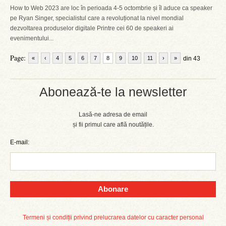
How to Web 2023 are loc în perioada 4-5 octombrie și îl aduce ca speaker
pe Ryan Singer, specialistul care a revoluționat la nivel mondial
dezvoltarea produselor digitale Printre cei 60 de speakeri ai
evenimentului...
Page:
«
‹
4
5
6
7
8
9
10
11
›
»
din 43
Abonează-te la newsletter
Lasă-ne adresa de email
și fii primul care află noutățile.
E-mail:
Abonare
Termeni și condiții privind prelucrarea datelor cu caracter personal