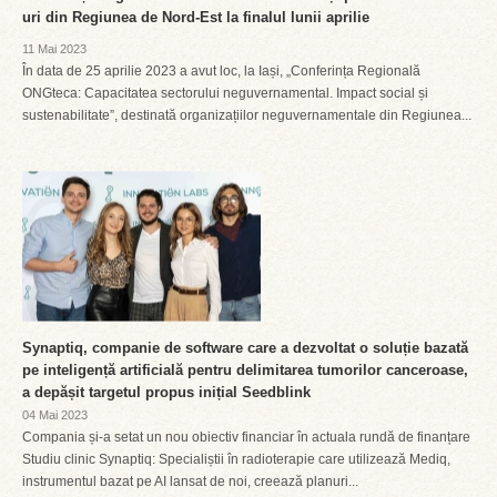
uri din Regiunea de Nord-Est la finalul lunii aprilie
11 Mai 2023
În data de 25 aprilie 2023 a avut loc, la Iași, „Conferința Regională
ONGteca: Capacitatea sectorului neguvernamental. Impact social și
sustenabilitate”, destinată organizațiilor neguvernamentale din Regiunea...
Synaptiq, companie de software care a dezvoltat o soluție bazată
pe inteligență artificială pentru delimitarea tumorilor canceroase,
a depășit targetul propus inițial Seedblink
04 Mai 2023
Compania și-a setat un nou obiectiv financiar în actuala rundă de finanțare
Studiu clinic Synaptiq: Specialiștii în radioterapie care utilizează Mediq,
instrumentul bazat pe AI lansat de noi, creează planuri...