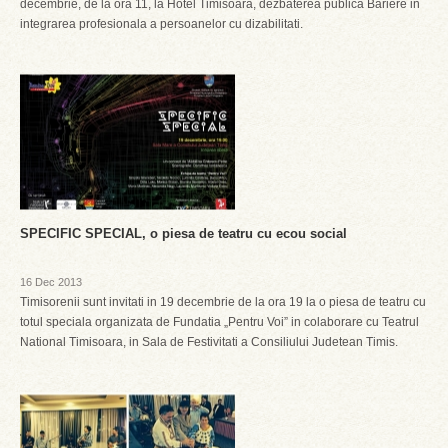
decembrie, de la ora 11, la Hotel Timisoara, dezbaterea publica Bariere in
integrarea profesionala a persoanelor cu dizabilitati.
SPECIFIC SPECIAL, o piesa de teatru cu ecou social
16 Dec 2013
Timisorenii sunt invitati in 19 decembrie de la ora 19 la o piesa de teatru cu
totul speciala organizata de Fundatia „Pentru Voi” in colaborare cu Teatrul
National Timisoara, in Sala de Festivitati a Consiliului Judetean Timis.