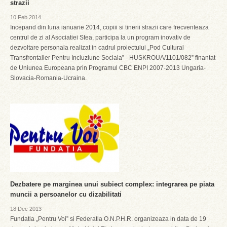
strazii
10 Feb 2014
Incepand din luna ianuarie 2014, copiii si tinerii strazii care frecventeaza
centrul de zi al Asociatiei Stea, participa la un program inovativ de
dezvoltare personala realizat in cadrul proiectului „Pod Cultural
Transfrontalier Pentru Incluziune Sociala” - HUSKROUA/1101/082” finantat
de Uniunea Europeana prin Programul CBC ENPI 2007-2013 Ungaria-
Slovacia-Romania-Ucraina.
Dezbatere pe marginea unui subiect complex: integrarea pe piata
muncii a persoanelor cu dizabilitati
18 Dec 2013
Fundatia „Pentru Voi” si Federatia O.N.P.H.R. organizeaza in data de 19