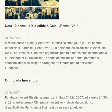
Nota 10 pentru a X-a editie a Galei „Pentru Voi”
04 Dec 2013
A zecea editie a Galei „Pentru Voi” a reusit sa stranga 26,000 lei pentru
beneficiarii Fundatiei „Pentru Voi”, 200 persoane cu dizabilitati intelectuale.
De 10 ani incoace, Gala este organizata pentru a marca Ziua Internationala
a Persoanelor cu Dizabilitati, in semn de multumire pentru parteneri si
sponsori, dar si cu scop de strangere de fonduri pentru activitatea
Fundatiei.
Olimpiada Inocentilor
24 Mai 2007
Fundatia Inocenti Bistrita, a organizat in data 24 Mai 2007, intre orele 14:30
si 19, manifestarea « Olimpiada Inocentilor », dedicata copiilor cu
dizabilitati din Municipiului Bistrita si de pe raza judetului...