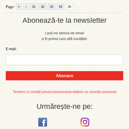
Page:
«
‹
31
32
33
34
35
Abonează-te la newsletter
Lasă-ne adresa de email
și fii primul care află noutățile.
E-mail:
Abonare
Termeni și condiții privind prelucrarea datelor cu caracter personal
Urmărește-ne pe: