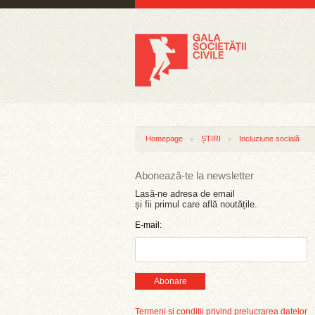
Homepage
ȘTIRI
Incluziune socială
Abonează-te la newsletter
Lasă-ne adresa de email
și fii primul care află noutățile.
E-mail:
Abonare
Termeni și condiții privind prelucrarea datelor