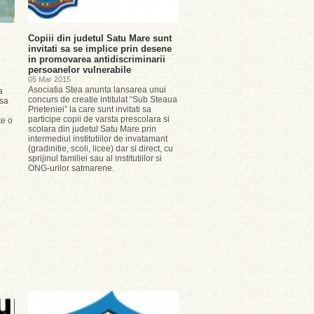
Copiii din judetul Satu Mare sunt
invitati sa se implice prin desene
in promovarea antidiscriminarii
persoanelor vulnerabile
05 Mar 2015
Asociatia Stea anunta lansarea unui
a
concurs de creatie intitulat “Sub Steaua
isa
Prieteniei” la care sunt invitati sa
participe copii de varsta prescolara si
te o
scolara din judetul Satu Mare prin
intermediul institutiilor de invatamant
(gradinitie, scoli, licee) dar si direct, cu
sprijinul familiei sau al institutiilor si
ONG-urilor satmarene.