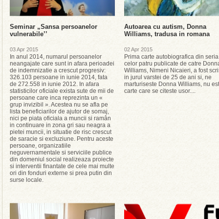
Seminar „Sansa persoanelor
Autoarea cu autism, Donna
vulnerabile’’
Williams, tradusa in romana
03 Apr 2015
02 Apr 2015
In anul 2014, numarul persoanelor
Prima carte autobiografica din seria
neangajate care sunt in afara perioadei
celor patru publicate de catre Donn
de indemnizatie a crescut progresiv:
Williams, Nimeni Nicaieri, a fost scr
326.103 persoane in iunie 2014, fata
in jurul varstei de 25 de ani si, ne
de 272.558 in iunie 2012. In afara
marturiseste Donna Williams, nu es
statisticilor oficiale exista sute de mii de
carte care se citeste usor....
persoane care inca reprezinta un «
grup invizibil ». Acestea nu se afla pe
lista beneficiarilor de ajutor de somaj,
nici pe piata oficiala a muncii si ramân
in continuare in zona gri sau neagra a
pietei muncii, in situatie de risc crescut
de saracie si excluziune. Pentru aceste
persoane, organizatiile
neguvernamentale si serviciile publice
din domeniul social realizeaza proiecte
si interventii finantate de cele mai multe
ori din fonduri externe si prea putin din
surse locale.