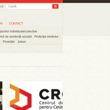
ută
RI
CONTACT
turilor individuale/colective
icii de asistență socială
Protecția mediului
t
Finanțări
Joburi