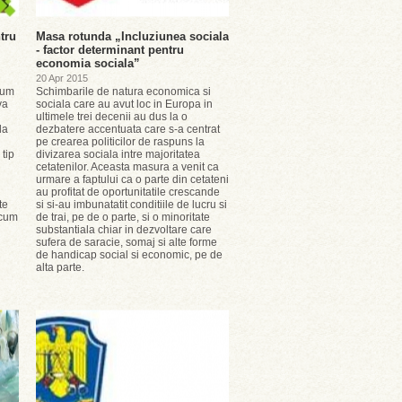
tru
Masa rotunda „Incluziunea sociala
- factor determinant pentru
economia sociala”
20 Apr 2015
cum
Schimbarile de natura economica si
va
sociala care au avut loc in Europa in
ultimele trei decenii au dus la o
la
dezbatere accentuata care s-a centrat
pe crearea politicilor de raspuns la
 tip
divizarea sociala intre majoritatea
cetatenilor. Aceasta masura a venit ca
urmare a faptului ca o parte din cetateni
au profitat de oportunitatile crescande
te
si si-au imbunatatit conditiile de lucru si
ecum
de trai, pe de o parte, si o minoritate
substantiala chiar in dezvoltare care
sufera de saracie, somaj si alte forme
de handicap social si economic, pe de
alta parte.