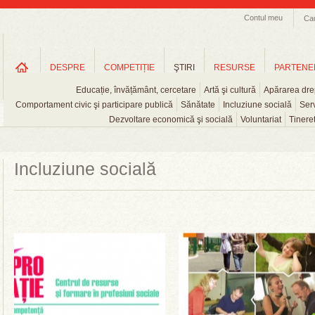
Contul meu
Ca
DESPRE
COMPETIȚIE
ŞTIRI
RESURSE
PARTENE
Educație, învățământ, cercetare
Artă şi cultură
Apărarea drep
Comportament civic şi participare publică
Sănătate
Incluziune socială
Serv
Dezvoltare economică şi socială
Voluntariat
Tinere
Incluziune socială