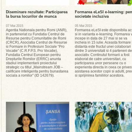
Diseminare rezultate: Participarea
Formarea eLeSI e-learning: pen
la bursa locurilor de munca
societate incluziva
07 Mai 2015
05 Mai 2015
Agentia Nationala pentru Romi (ANR),
Formarea eLeSI este disponibila a
in parteneriat cu Fundatia Centrul de
si in varianta e-learning. Formarea 
Resurse pentru Comunitatile de Romi
incepe in data de 27 mai si se va
(CRCR), Asociatia Centrul de Resurse
incheia in 15 iulie. Aceasta formare 
si Formare in Profesiuni Sociale “Pro
distanta este fructul unei colaborari
Vocatie” (C.R.F.P.S. Pro Vocatie),
dintre 3 universitati si 4 parteneri de
Fundatia Centrul European pentru
asociativ. Continutul formarii a fost
Drepturile Romilor (ERRC) anunta
elaborat de catre universitari, cu
stadiul implementarii proiectului
participarea unor persoane cu o
strategic cu titlul „Mainstream JOB –
experienta directa in ceea ce prives
calificare inteligenta pentru bunastarea
asistarea acestor copii si adulti, pr
sociala a romilor” (ID 142679).
si sprijinirea familiilor acestora.