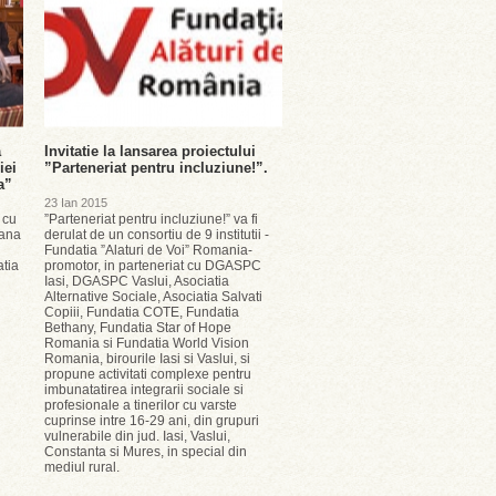
a
Invitatie la lansarea proiectului
iei
”Parteneriat pentru incluziune!”.
a”
23 Ian 2015
 cu
”Parteneriat pentru incluziune!” va fi
mana
derulat de un consortiu de 9 institutii -
Fundatia ”Alaturi de Voi” Romania-
atia
promotor, in parteneriat cu DGASPC
Iasi, DGASPC Vaslui, Asociatia
Alternative Sociale, Asociatia Salvati
Copiii, Fundatia COTE, Fundatia
Bethany, Fundatia Star of Hope
Romania si Fundatia World Vision
Romania, birourile Iasi si Vaslui, si
propune activitati complexe pentru
imbunatatirea integrarii sociale si
profesionale a tinerilor cu varste
cuprinse intre 16-29 ani, din grupuri
vulnerabile din jud. Iasi, Vaslui,
Constanta si Mures, in special din
mediul rural.