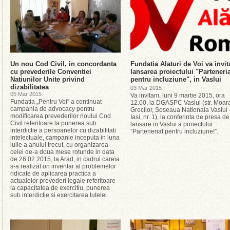
Un nou Cod Civil, in concordanta
Fundatia Alaturi de Voi va invit
cu prevederile Conventiei
lansarea proiectului "Parteneria
Natiunilor Unite privind
pentru incluziune", in Vaslui
dizabilitatea
03 Mar 2015
05 Mar 2015
Va invitam, luni 9 martie 2015, ora
Fundatia „Pentru Voi” a continuat
12.00, la DGASPC Vaslui (str. Moar
campania de advocacy pentru
Grecilor, Soseaua Nationala Vaslui 
modificarea prevederilor noului Cod
Iasi, nr. 1), la conferinta de presa de
Civil referitoare la punerea sub
lansare in Vaslui a proiectului
interdictie a persoanelor cu dizabilitati
”Parteneriat pentru incluziune!”.
intelectuale, campanie inceputa in luna
iulie a anului trecut, cu organizarea
celei de-a doua mese rotunde in data
de 26.02.2015, la Arad, in cadrul careia
s-a realizat un inventar al problemelor
ridicate de aplicarea practica a
actualelor prevederi legale referitoare
la capacitatea de exercitiu, punerea
sub interdictie si exercitarea tutelei.