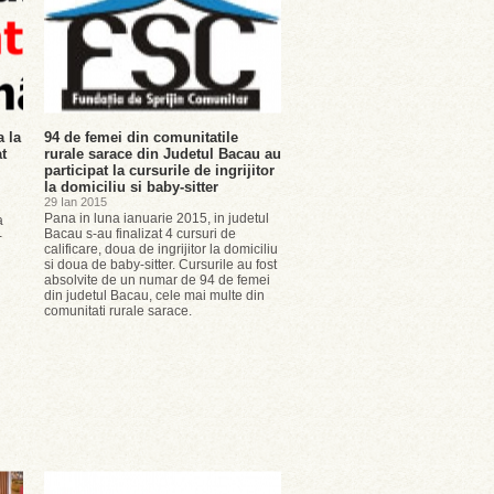
a la
94 de femei din comunitatile
t
rurale sarace din Judetul Bacau au
participat la cursurile de ingrijitor
la domiciliu si baby-sitter
29 Ian 2015
Pana in luna ianuarie 2015, in judetul
a
Bacau s-au finalizat 4 cursuri de
-
calificare, doua de ingrijitor la domiciliu
si doua de baby-sitter. Cursurile au fost
absolvite de un numar de 94 de femei
din judetul Bacau, cele mai multe din
comunitati rurale sarace.