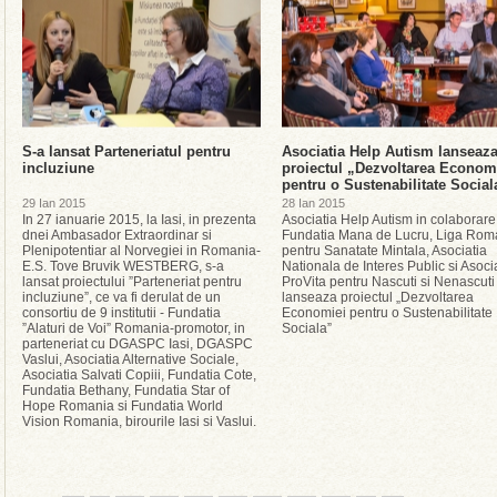
S-a lansat Parteneriatul pentru
Asociatia Help Autism lanseaz
incluziune
proiectul „Dezvoltarea Econom
pentru o Sustenabilitate Social
29 Ian 2015
28 Ian 2015
In 27 ianuarie 2015, la Iasi, in prezenta
Asociatia Help Autism in colaborare
dnei Ambasador Extraordinar si
Fundatia Mana de Lucru, Liga Ro
Plenipotentiar al Norvegiei in Romania-
pentru Sanatate Mintala, Asociatia
E.S. Tove Bruvik WESTBERG, s-a
Nationala de Interes Public si Asoci
lansat proiectului ”Parteneriat pentru
ProVita pentru Nascuti si Nenascuti
incluziune”, ce va fi derulat de un
lanseaza proiectul „Dezvoltarea
consortiu de 9 institutii - Fundatia
Economiei pentru o Sustenabilitate
”Alaturi de Voi” Romania-promotor, in
Sociala”
parteneriat cu DGASPC Iasi, DGASPC
Vaslui, Asociatia Alternative Sociale,
Asociatia Salvati Copiii, Fundatia Cote,
Fundatia Bethany, Fundatia Star of
Hope Romania si Fundatia World
Vision Romania, birourile Iasi si Vaslui.