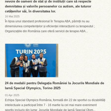
nevoie de oameni de stat și de instituții care să respecte
demnitatea și valorile persoanelor cu autism, ale tuturor
cetățenilor săi, în diversitatea lor.
16 Mai 2025
În lipsa unui standard profesional în Terapia ABA, părinții nu au
dimensiunea competențelor și eficienței interacțiunii cu terapeutul ;
Organizațiile din România care oferă servicii de terapie ABA...
24 de medalii pentru Delegația României la Jocurile Mondiale de
Iarnă Special Olympics, Torino 2025
01 Apr 2025
Echipa Special Olympics România, formată din 22 de sportivi cu dizabilități
intelectuale a participat între 7 - 16 martie la cel mai mare eveniment
sportiv incluziv din lume: Jocurile Mondiale de Iarnă Special Olym...