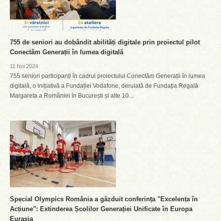
755 de seniori au dobândit abilități digitale prin proiectul pilot
Conectăm Generații în lumea digitală
11 Noi 2024
755 seniori participanți în cadrul proiectului Conectăm Generații în lumea
digitală, o inițiativă a Fundației Vodafone, derulată de Fundația Regală
Margareta a României în București și alte 10...
Special Olympics România a găzduit conferința "Excelența în
Acțiune": Extinderea Școlilor Generației Unificate în Europa
Eurasia