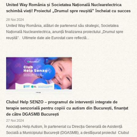
United Way România și Societatea Națională Nuclearelectrica
schimbă vieți! Proiectul „Drumul spre reușită” încheiat cu succes
28 Noi 2024
United Way România, alături de partenerul său strategic, Societatea
Națională Nuclearelectrica, anunță finalizarea proiectului „Drumul spre
reușită”. Ultimele date ale Eurostat care reflectă...
Clubul Help SENZO – programul de intervenții integrate de
terapie senzorială pentru copiii cu autism din București, finanțat
de către DGASMB București
27 Noi 2024
Asociația Help Autism, în parteneriat cu Direcția Generală de Asistență
Socială a Municipiului București (DGASMB), a desfășurat proiectul Clubul