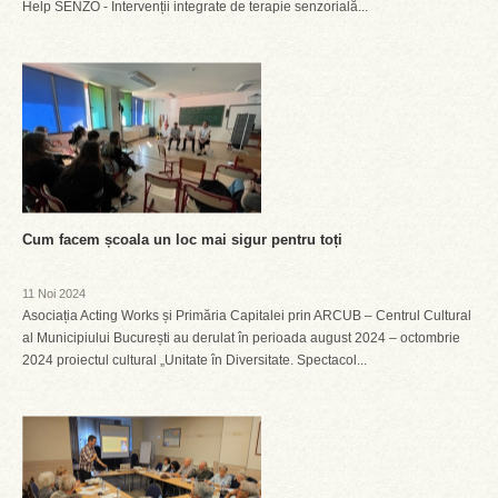
Help SENZO - Intervenții integrate de terapie senzorială...
Cum facem școala un loc mai sigur pentru toți
11 Noi 2024
Asociația Acting Works și Primăria Capitalei prin ARCUB – Centrul Cultural
al Municipiului București au derulat în perioada august 2024 – octombrie
2024 proiectul cultural „Unitate în Diversitate. Spectacol...