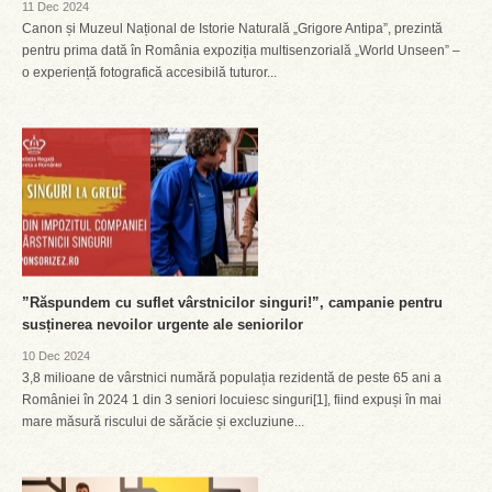
11 Dec 2024
Canon și Muzeul Național de Istorie Naturală „Grigore Antipa”, prezintă
pentru prima dată în România expoziția multisenzorială „World Unseen” –
o experiență fotografică accesibilă tuturor...
”Răspundem cu suflet vârstnicilor singuri!”, campanie pentru
susținerea nevoilor urgente ale seniorilor
10 Dec 2024
3,8 milioane de vârstnici numără populația rezidentă de peste 65 ani a
României în 2024 1 din 3 seniori locuiesc singuri[1], fiind expuși în mai
mare măsură riscului de sărăcie și excluziune...