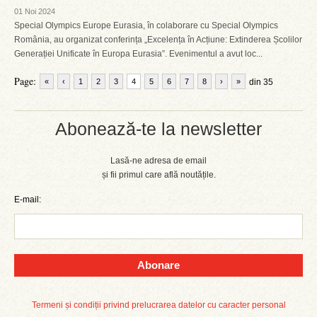
01 Noi 2024
Special Olympics Europe Eurasia, în colaborare cu Special Olympics
România, au organizat conferința „Excelența în Acțiune: Extinderea Școlilor
Generației Unificate în Europa Eurasia”. Evenimentul a avut loc...
Page:
«
‹
1
2
3
4
5
6
7
8
›
»
din 35
Abonează-te la newsletter
Lasă-ne adresa de email
și fii primul care află noutățile.
E-mail:
Abonare
Termeni și condiții privind prelucrarea datelor cu caracter personal