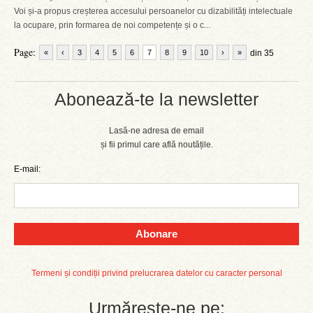
Voi și-a propus creșterea accesului persoanelor cu dizabilități intelectuale
la ocupare, prin formarea de noi competențe și o c...
Page:
«
‹
3
4
5
6
7
8
9
10
›
»
din 35
Abonează-te la newsletter
Lasă-ne adresa de email
și fii primul care află noutățile.
E-mail:
Abonare
Termeni și condiții privind prelucrarea datelor cu caracter personal
Urmărește-ne pe: