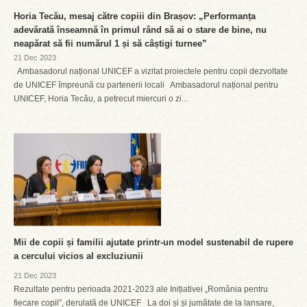
Horia Tecău, mesaj către copiii din Brașov: „Performanța
adevărată înseamnă în primul rând să ai o stare de bine, nu
neapărat să fii numărul 1 și să câștigi turnee”
21 Dec 2023
Ambasadorul național UNICEF a vizitat proiectele pentru copii dezvoltate
de UNICEF împreună cu partenerii locali Ambasadorul național pentru
UNICEF, Horia Tecău, a petrecut miercuri o zi...
Mii de copii și familii ajutate printr-un model sustenabil de rupere
a cercului vicios al excluziunii
21 Dec 2023
Rezultate pentru perioada 2021-2023 ale Inițiativei „România pentru
fiecare copil”, derulată de UNICEF La doi și și jumătate de la lansare,