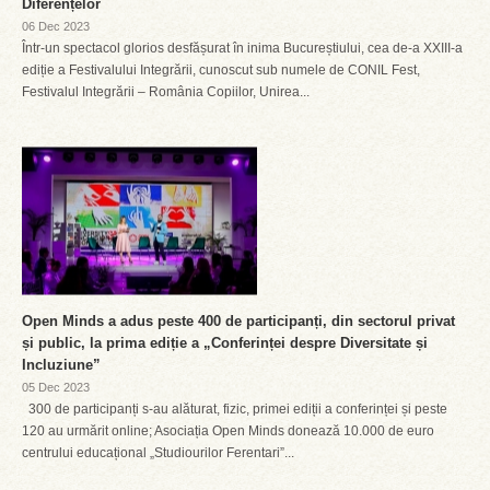
Diferențelor
06 Dec 2023
Într-un spectacol glorios desfășurat în inima Bucureștiului, cea de-a XXIII-a
ediție a Festivalului Integrării, cunoscut sub numele de CONIL Fest,
Festivalul Integrării – România Copiilor, Unirea...
Open Minds a adus peste 400 de participanți, din sectorul privat
și public, la prima ediție a „Conferinței despre Diversitate și
Incluziune”
05 Dec 2023
300 de participanți s-au alăturat, fizic, primei ediții a conferinței și peste
120 au urmărit online; Asociația Open Minds donează 10.000 de euro
centrului educațional „Studiourilor Ferentari”...