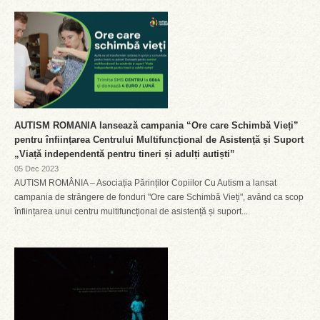
AUTISM ROMANIA lansează campania “Ore care Schimbă Vieți”
pentru înființarea Centrului Multifuncțional de Asistență și Suport
„Viață independentă pentru tineri și adulți autiști”
05 Dec 2023
AUTISM ROMÂNIA – Asociația Părinților Copiilor Cu Autism a lansat
campania de strângere de fonduri "Ore care Schimbă Vieți", având ca scop
înființarea unui centru multifuncțional de asistență și suport...