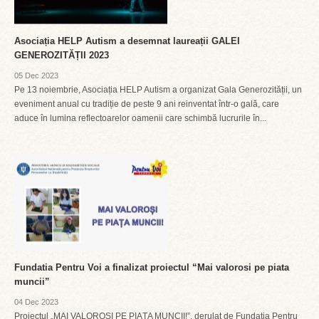
Asociația HELP Autism a desemnat laureații GALEI
GENEROZITĂȚII 2023
05 Dec 2023
Pe 13 noiembrie, Asociația HELP Autism a organizat Gala Generozității, un
eveniment anual cu tradiție de peste 9 ani reinventat într-o gală, care
aduce în lumina reflectoarelor oamenii care schimbă lucrurile în...
Fundatia Pentru Voi a finalizat proiectul “Mai valorosi pe piata
muncii”
04 Dec 2023
Proiectul „MAI VALOROȘI PE PIAȚA MUNCII!”, derulat de Fundația Pentru