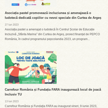
Asociația pastel promovează incluziunea și amenajează o
ludotecă dedicată copiilor cu nevoi speciale din Curtea de Argeș
27 Iun 2023
Asociația pastel a amenajat o ludotecă în Centrul Școlar de Educație
Incluzivă „Sfânta Marina” din Curtea de Argeș, proiect finanțat de PEPCO
România, în cadrul programului pepcolandia 2023, un program...
Carrefour România și Fundația FARA inaugurează locul de joacă
Inclusiv TU
13 Iun 2023
Carrefour România și Fundația FARA au inaugurat vineri, 9 iunie 2023,