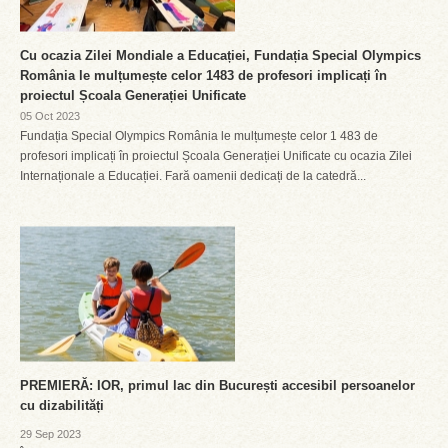
Cu ocazia Zilei Mondiale a Educației, Fundația Special Olympics
România le mulțumește celor 1483 de profesori implicați în
proiectul Școala Generației Unificate
05 Oct 2023
Fundația Special Olympics România le mulțumește celor 1 483 de
profesori implicați în proiectul Școala Generației Unificate cu ocazia Zilei
Internaționale a Educației. Fară oamenii dedicați de la catedră...
PREMIERĂ: IOR, primul lac din București accesibil persoanelor
cu dizabilități
29 Sep 2023