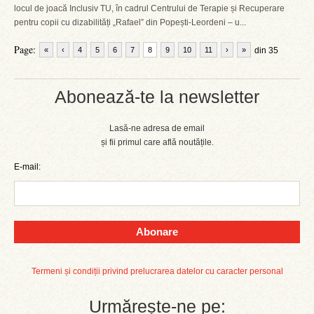
locul de joacă Inclusiv TU, în cadrul Centrului de Terapie și Recuperare
pentru copii cu dizabilități „Rafael” din Popești-Leordeni – u...
Page:
«
‹
4
5
6
7
8
9
10
11
›
»
din 35
Abonează-te la newsletter
Lasă-ne adresa de email
și fii primul care află noutățile.
E-mail:
Abonare
Termeni și condiții privind prelucrarea datelor cu caracter personal
Urmărește-ne pe: