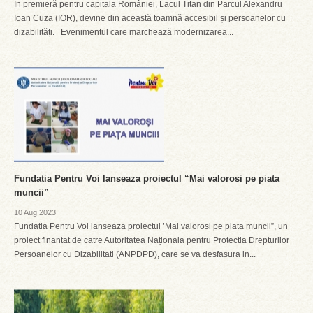
În premieră pentru capitala României, Lacul Titan din Parcul Alexandru
Ioan Cuza (IOR), devine din această toamnă accesibil și persoanelor cu
dizabilități. Evenimentul care marchează modernizarea...
Fundatia Pentru Voi lanseaza proiectul “Mai valorosi pe piata
muncii”
10 Aug 2023
Fundatia Pentru Voi lanseaza proiectul ’Mai valorosi pe piata muncii”, un
proiect finantat de catre Autoritatea Naționala pentru Protectia Drepturilor
Persoanelor cu Dizabilitati (ANPDPD), care se va desfasura in...