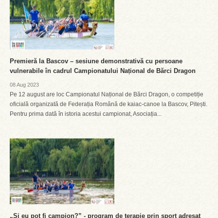
Premieră la Bascov – sesiune demonstrativă cu persoane
vulnerabile în cadrul Campionatului Național de Bărci Dragon
08 Aug 2023
Pe 12 august are loc Campionatul Național de Bărci Dragon, o competiție
oficială organizată de Federația Română de kaiac-canoe la Bascov, Pitești.
Pentru prima dată în istoria acestui campionat, Asociația...
„Și eu pot fi campion?” - program de terapie prin sport adresat