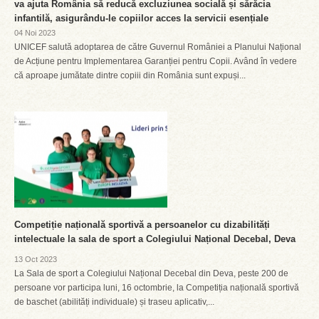
va ajuta România să reducă excluziunea socială și sărăcia
infantilă, asigurându-le copiilor acces la servicii esențiale
04 Noi 2023
UNICEF salută adoptarea de către Guvernul României a Planului Național
de Acțiune pentru Implementarea Garanției pentru Copii. Având în vedere
că aproape jumătate dintre copiii din România sunt expuși...
Competiție națională sportivă a persoanelor cu dizabilități
intelectuale la sala de sport a Colegiului Național Decebal, Deva
13 Oct 2023
La Sala de sport a Colegiului Național Decebal din Deva, peste 200 de
persoane vor participa luni, 16 octombrie, la Competiția națională sportivă
de baschet (abilități individuale) și traseu aplicativ,...