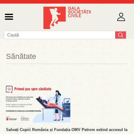
Sănătate
Salvați Copiii România și Fundația OMV Petrom extind accesul la