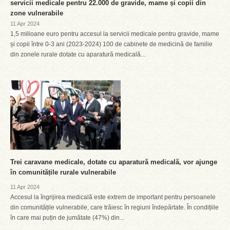
servicii medicale pentru 22.000 de gravide, mame și copii din
zone vulnerabile
11 Apr 2024
1,5 milioane euro pentru accesul la servicii medicale pentru gravide, mame
și copii între 0-3 ani (2023-2024) 100 de cabinete de medicină de familie
din zonele rurale dotate cu aparatură medicală...
Trei caravane medicale, dotate cu aparatură medicală, vor ajunge
în comunitățile rurale vulnerabile
11 Apr 2024
Accesul la îngrijirea medicală este extrem de important pentru persoanele
din comunitățile vulnerabile, care trăiesc în regiuni îndepărtate. În condițiile
în care mai puțin de jumătate (47%) din...