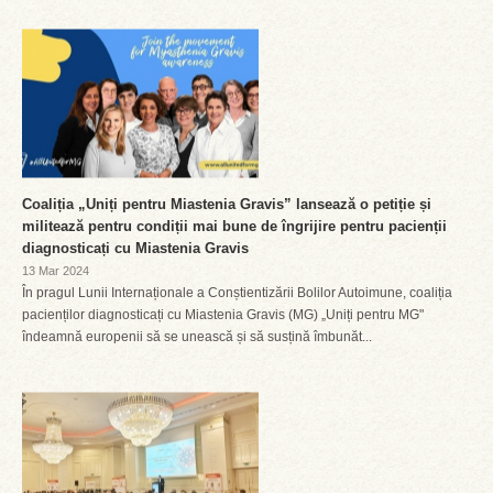
Coaliția „Uniți pentru Miastenia Gravis” lansează o petiție și
militează pentru condiții mai bune de îngrijire pentru pacienții
diagnosticați cu Miastenia Gravis
13 Mar 2024
În pragul Lunii Internaționale a Conștientizării Bolilor Autoimune, coaliția
pacienților diagnosticați cu Miastenia Gravis (MG) „Uniți pentru MG"
îndeamnă europenii să se unească și să susțină îmbunăt...