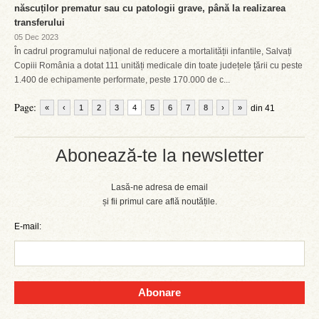
născuților prematur sau cu patologii grave, până la realizarea
transferului
05 Dec 2023
În cadrul programului național de reducere a mortalității infantile, Salvați
Copiii România a dotat 111 unități medicale din toate județele țării cu peste
1.400 de echipamente performate, peste 170.000 de c...
Page:
«
‹
1
2
3
4
5
6
7
8
›
»
din 41
Abonează-te la newsletter
Lasă-ne adresa de email
și fii primul care află noutățile.
E-mail:
Abonare