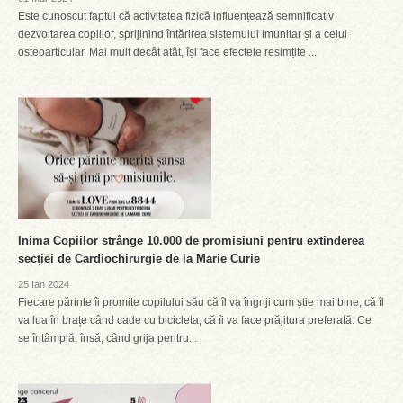
Este cunoscut faptul că activitatea fizică influențează semnificativ
dezvoltarea copiilor, sprijinind întărirea sistemului imunitar și a celui
osteoarticular. Mai mult decât atât, își face efectele resimțite ...
Inima Copiilor strânge 10.000 de promisiuni pentru extinderea
secției de Cardiochirurgie de la Marie Curie
25 Ian 2024
Fiecare părinte îi promite copilului său că îl va îngriji cum știe mai bine, că îl
va lua în brațe când cade cu bicicleta, că îi va face prăjitura preferată. Ce
se întâmplă, însă, când grija pentru...