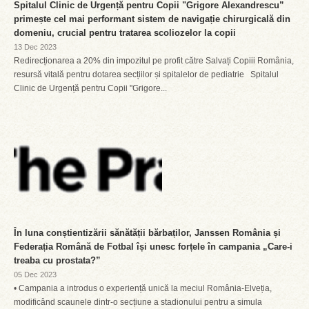
Spitalul Clinic de Urgență pentru Copii "Grigore Alexandrescu”
primește cel mai performant sistem de navigație chirurgicală din
domeniu, crucial pentru tratarea scoliozelor la copii
13 Dec 2023
Redirecționarea a 20% din impozitul pe profit către Salvați Copiii România,
resursă vitală pentru dotarea secțiilor și spitalelor de pediatrie Spitalul
Clinic de Urgență pentru Copii "Grigore...
În luna conștientizării sănătății bărbaților, Janssen România și
Federația Română de Fotbal își unesc forțele în campania „Care-i
treaba cu prostata?”
05 Dec 2023
• Campania a introdus o experiență unică la meciul România-Elveția,
modificând scaunele dintr-o secțiune a stadionului pentru a simula