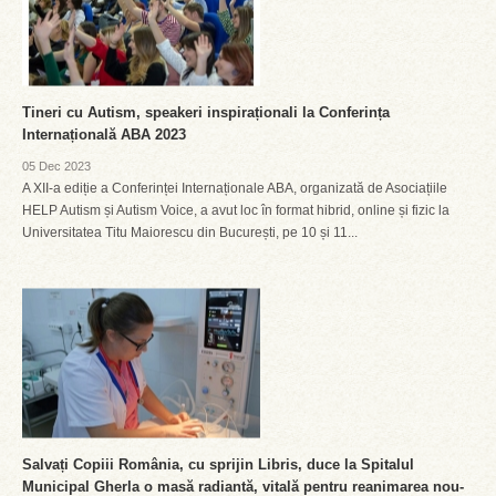
Tineri cu Autism, speakeri inspiraționali la Conferința
Internațională ABA 2023
05 Dec 2023
A XII-a ediție a Conferinței Internaționale ABA, organizată de Asociațiile
HELP Autism și Autism Voice, a avut loc în format hibrid, online și fizic la
Universitatea Titu Maiorescu din București, pe 10 și 11...
Salvați Copiii România, cu sprijin Libris, duce la Spitalul
Municipal Gherla o masă radiantă, vitală pentru reanimarea nou-