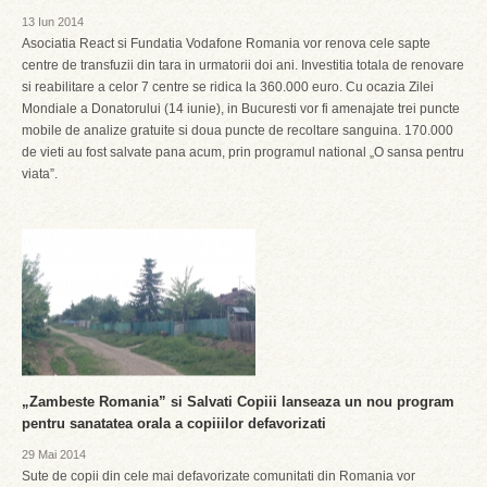
13 Iun 2014
Asociatia React si Fundatia Vodafone Romania vor renova cele sapte
centre de transfuzii din tara in urmatorii doi ani. Investitia totala de renovare
si reabilitare a celor 7 centre se ridica la 360.000 euro. Cu ocazia Zilei
Mondiale a Donatorului (14 iunie), in Bucuresti vor fi amenajate trei puncte
mobile de analize gratuite si doua puncte de recoltare sanguina. 170.000
de vieti au fost salvate pana acum, prin programul national „O sansa pentru
viata”.
„Zambeste Romania” si Salvati Copiii lanseaza un nou program
pentru sanatatea orala a copiiilor defavorizati
29 Mai 2014
Sute de copii din cele mai defavorizate comunitati din Romania vor