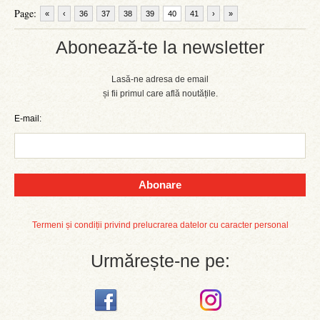
Page:
«
‹
36
37
38
39
40
41
›
»
Abonează-te la newsletter
Lasă-ne adresa de email
și fii primul care află noutățile.
E-mail:
Abonare
Termeni și condiții privind prelucrarea datelor cu caracter personal
Urmărește-ne pe: