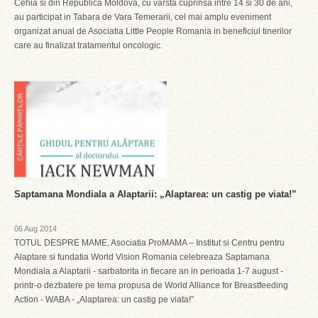
Cehia si din Republica Moldova, cu varsta cuprinsa intre 14 si 30 de ani,
au participat in Tabara de Vara Temerarii, cel mai amplu eveniment
organizat anual de Asociatia Little People Romania in beneficiul tinerilor
care au finalizat tratamentul oncologic.
Saptamana Mondiala a Alaptarii: „Alaptarea: un castig pe viata!”
06 Aug 2014
TOTUL DESPRE MAME, Asociatia ProMAMA – Institut si Centru pentru
Alaptare si fundatia World Vision Romania celebreaza Saptamana
Mondiala a Alaptarii - sarbatorita in fiecare an in perioada 1-7 august -
printr-o dezbatere pe tema propusa de World Alliance for Breastfeeding
Action - WABA - „Alaptarea: un castig pe viata!”