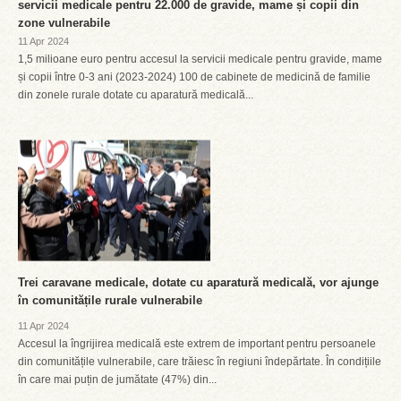
servicii medicale pentru 22.000 de gravide, mame și copii din
zone vulnerabile
11 Apr 2024
1,5 milioane euro pentru accesul la servicii medicale pentru gravide, mame
și copii între 0-3 ani (2023-2024) 100 de cabinete de medicină de familie
din zonele rurale dotate cu aparatură medicală...
Trei caravane medicale, dotate cu aparatură medicală, vor ajunge
în comunitățile rurale vulnerabile
11 Apr 2024
Accesul la îngrijirea medicală este extrem de important pentru persoanele
din comunitățile vulnerabile, care trăiesc în regiuni îndepărtate. În condițiile
în care mai puțin de jumătate (47%) din...