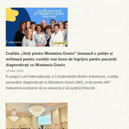
Coaliția „Uniți pentru Miastenia Gravis” lansează o petiție și
militează pentru condiții mai bune de îngrijire pentru pacienții
diagnosticați cu Miastenia Gravis
13 Mar 2024
În pragul Lunii Internaționale a Conștientizării Bolilor Autoimune, coaliția
pacienților diagnosticați cu Miastenia Gravis (MG) „Uniți pentru MG"
îndeamnă europenii să se unească și să susțină îmbunăt...