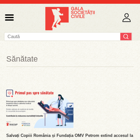
Sănătate
Salvați Copiii România și Fundația OMV Petrom extind accesul la