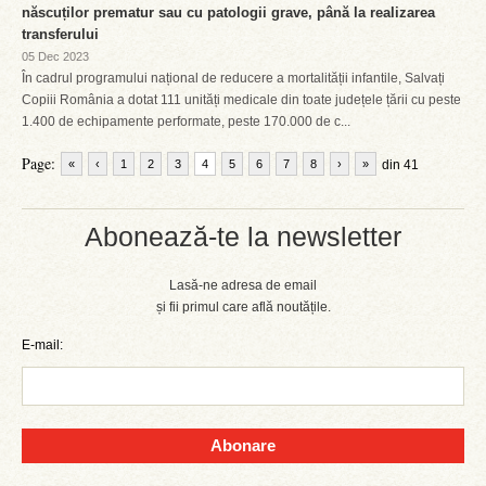
născuților prematur sau cu patologii grave, până la realizarea
transferului
05 Dec 2023
În cadrul programului național de reducere a mortalității infantile, Salvați
Copiii România a dotat 111 unități medicale din toate județele țării cu peste
1.400 de echipamente performate, peste 170.000 de c...
Page:
«
‹
1
2
3
4
5
6
7
8
›
»
din 41
Abonează-te la newsletter
Lasă-ne adresa de email
și fii primul care află noutățile.
E-mail:
Abonare