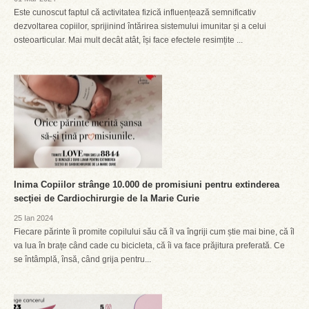
Este cunoscut faptul că activitatea fizică influențează semnificativ
dezvoltarea copiilor, sprijinind întărirea sistemului imunitar și a celui
osteoarticular. Mai mult decât atât, își face efectele resimțite ...
Inima Copiilor strânge 10.000 de promisiuni pentru extinderea
secției de Cardiochirurgie de la Marie Curie
25 Ian 2024
Fiecare părinte îi promite copilului său că îl va îngriji cum știe mai bine, că îl
va lua în brațe când cade cu bicicleta, că îi va face prăjitura preferată. Ce
se întâmplă, însă, când grija pentru...