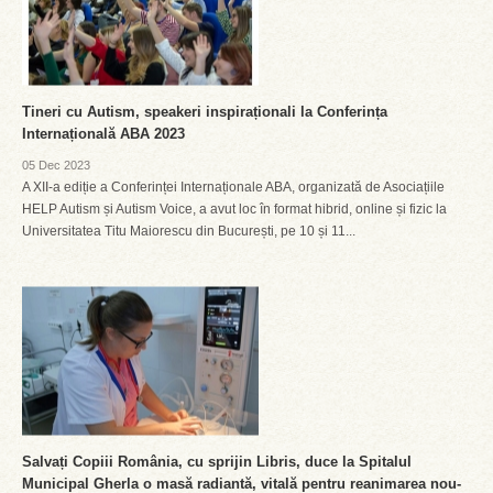
Tineri cu Autism, speakeri inspiraționali la Conferința
Internațională ABA 2023
05 Dec 2023
A XII-a ediție a Conferinței Internaționale ABA, organizată de Asociațiile
HELP Autism și Autism Voice, a avut loc în format hibrid, online și fizic la
Universitatea Titu Maiorescu din București, pe 10 și 11...
Salvați Copiii România, cu sprijin Libris, duce la Spitalul
Municipal Gherla o masă radiantă, vitală pentru reanimarea nou-