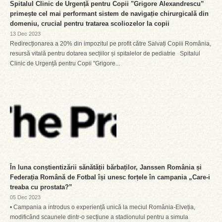
Spitalul Clinic de Urgență pentru Copii "Grigore Alexandrescu”
primește cel mai performant sistem de navigație chirurgicală din
domeniu, crucial pentru tratarea scoliozelor la copii
13 Dec 2023
Redirecționarea a 20% din impozitul pe profit către Salvați Copiii România,
resursă vitală pentru dotarea secțiilor și spitalelor de pediatrie Spitalul
Clinic de Urgență pentru Copii "Grigore...
În luna conștientizării sănătății bărbaților, Janssen România și
Federația Română de Fotbal își unesc forțele în campania „Care-i
treaba cu prostata?”
05 Dec 2023
• Campania a introdus o experiență unică la meciul România-Elveția,
modificând scaunele dintr-o secțiune a stadionului pentru a simula