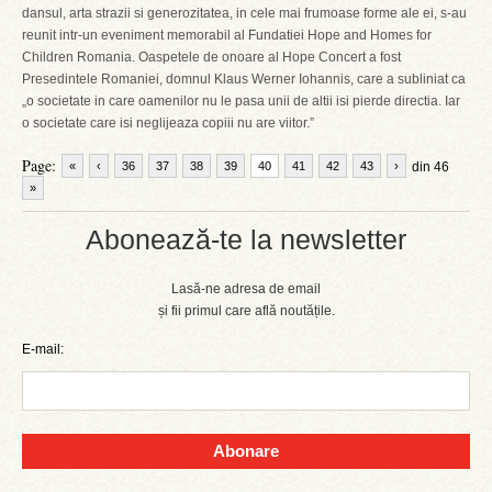
dansul, arta strazii si generozitatea, in cele mai frumoase forme ale ei, s-au
reunit intr-un eveniment memorabil al Fundatiei Hope and Homes for
Children Romania. Oaspetele de onoare al Hope Concert a fost
Presedintele Romaniei, domnul Klaus Werner Iohannis, care a subliniat ca
„o societate in care oamenilor nu le pasa unii de altii isi pierde directia. Iar
o societate care isi neglijeaza copiii nu are viitor.”
Page:
«
‹
36
37
38
39
40
41
42
43
›
din 46
»
Abonează-te la newsletter
Lasă-ne adresa de email
și fii primul care află noutățile.
E-mail:
Abonare