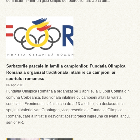
demnitate”. Printr-un gest simplu de redirectionare a 2% din...
Sarbatorile pascale in familia campionilor. Fundatia Olimpica
Romana a organizat traditionala intalnire cu campioni ai
sportului romanesc
06 Apr 2015
Fundatia Olimpica Romana a organizat pe 3 aprilie, la Clubul Cortina din
comuna Corbeanca, traditionala intalnire cu campioni aflati la varsta
senectutii. Evenimentul, aflat la cea de-a 13-a editie, s-a desfasurat cu
sprijinul Valeriei van Groningen, vicepresedintele Fundatiei Olimpice
Romane, care a initiat si dezvoltat acest proiect impreuna cu Ivana Iancu,
senior PR.