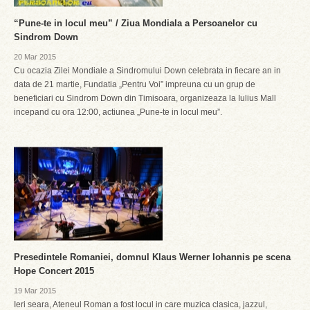
“Pune-te in locul meu” / Ziua Mondiala a Persoanelor cu
Sindrom Down
20 Mar 2015
Cu ocazia Zilei Mondiale a Sindromului Down celebrata in fiecare an in
data de 21 martie, Fundatia „Pentru Voi” impreuna cu un grup de
beneficiari cu Sindrom Down din Timisoara, organizeaza la Iulius Mall
incepand cu ora 12:00, actiunea „Pune-te in locul meu”.
Presedintele Romaniei, domnul Klaus Werner Iohannis pe scena
Hope Concert 2015
19 Mar 2015
Ieri seara, Ateneul Roman a fost locul in care muzica clasica, jazzul,