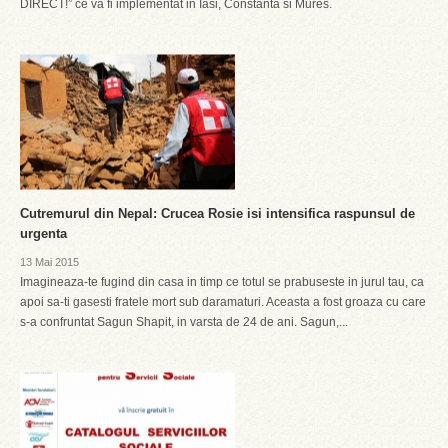
DIRECT!” ce va fi implementat in Iasi, Constanta si Mures.
Cutremurul din Nepal: Crucea Rosie isi intensifica raspunsul de
urgenta
13 Mai 2015
Imagineaza-te fugind din casa in timp ce totul se prabuseste in jurul tau, ca
apoi sa-ti gasesti fratele mort sub daramaturi. Aceasta a fost groaza cu care
s-a confruntat Sagun Shapit, in varsta de 24 de ani. Sagun,...