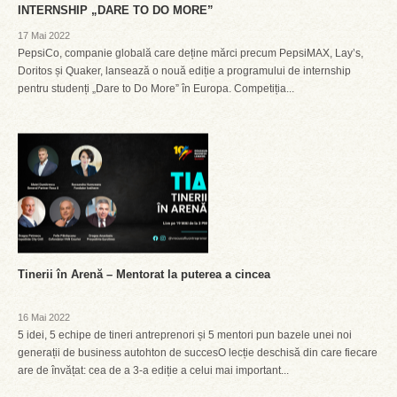
INTERNSHIP „DARE TO DO MORE”
17 Mai 2022
PepsiCo, companie globală care deține mărci precum PepsiMAX, Lay’s,
Doritos și Quaker, lansează o nouă ediție a programului de internship
pentru studenți „Dare to Do More” în Europa. Competiția...
Tinerii în Arenă – Mentorat la puterea a cincea
16 Mai 2022
5 idei, 5 echipe de tineri antreprenori și 5 mentori pun bazele unei noi
generații de business autohton de succesO lecție deschisă din care fiecare
are de învățat: cea de a 3-a ediție a celui mai important...