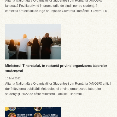
Alianța Națională a Organizațiilor Studențești din România (ANOSR)
lansează Poziția privind împrumuturile de studii pentru studenți, în
contextul proiectului de lege anunțat de Guvernul României. Guvernul R...
Ministerul Tineretului, în restanță privind organizarea taberelor
studențești
18 Mai 2022
Alianța Națională a Organizațiilor Studențești din România (ANOSR) critică
dur întârzierea publicării Metodologiei privind organizarea taberelor
studențești 2022 de către Ministerul Familiei, Tineretului...