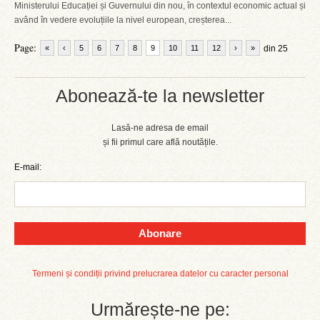
Ministerului Educației și Guvernului din nou, în contextul economic actual și
având în vedere evoluțiile la nivel european, creșterea...
Page:
«
‹
5
6
7
8
9
10
11
12
›
»
din 25
Abonează-te la newsletter
Lasă-ne adresa de email
și fii primul care află noutățile.
E-mail:
Abonare
Termeni și condiții privind prelucrarea datelor cu caracter personal
Urmărește-ne pe: