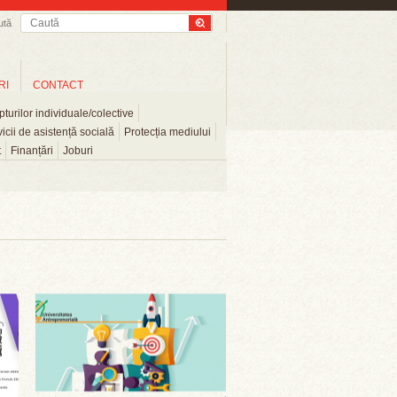
ută
RI
CONTACT
turilor individuale/colective
icii de asistență socială
Protecția mediului
t
Finanțări
Joburi