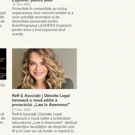
Explore© pentru elevi
15 Dec 2022
Proiectele în comunitate au inclus
ipat
organizarea unui concert caritabil și a
lls
unor activități recreative și de
 de
dezvoltare personală pentru
cu
tineriProgramul LEADERS Explore©
pentru elevi a fost organizat anul
acesta...
Reff & Asociații | Deloitte Legal
lansează o nouă ediție a
proiectului „Law Is Awesome!”
07 Dec 2022
ică
Reff & Asociații | Deloitte Legal
e de
lansează o nouă ediție a proiectului
 Un
educațional „Law Is Awesome!”, dedicat
studenților facultăților de drept din anii
III și IV care vor să învețe ce implică în...