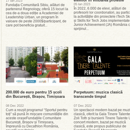
elevilor în viitoarea profesie
17 Ian 2023
05 Ian 2023
Fundația Comunitară Sibiu, alături de
În 2022, 6.000 de elevi, alături de
partenerul Regnology, oferă 15 locuri la
profesorii lor coordonatori, au partic
cea de-a doua ediție a Academiei de
la activitățile din proiectele iTech Ski
Leadership Urban, un program în
și Skills for Tech Jobs implementate
valoare de peste 2000$/participant, de
Junior Achievement (JA) România 
care pot beneficia gratuit...
sprijinul...
200.000 de euro pentru 15 școli
Perpetuum: muzica clasică
din București, Brașov, Timișoara
transcende timpul
08 Dec 2022
07 Dec 2022
Cum a reușit programul “Sportul pentru
Un spectacol modern bazat pe muz
toți” să pună în mișcare comunitățile din
clasică, oferit la Gala Tinere Talent
aceste orașeFundațiile Comunitare
Zoli Toth și bursierii Tinere Talente
București, Brașov și Timișoara,
concert modern, bazat pe muzică
împreună cu Decathlon România,
clasică, este propus publicului de