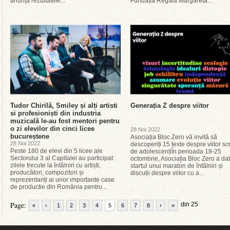
anunță rezultatele...
Fundația Regală Margareta...
Tudor Chirilă, Smiley și alți artisti
Generația Z despre viitor
si profesioniști din industria
muzicală le-au fost mentori pentru
o zi elevilor din cinci licee
28 Noi 2022
bucureștene
Asociația Bloc Zero vă invită să
28 Noi 2022
descoperiți 15 texte despre viitor sc
Peste 180 de elevi din 5 licee ale
de adolescențiÎn perioada 18-25
Sectorului 3 al Capitalei au participat
octombrie, Asociația Bloc Zero a dat
zilele trecute la întâlniri cu artiști,
startul unui maraton de întâlniri și
producători, compozitori și
discuții despre viitor cu a...
reprezentanți ai unor importante case
de productie din România pentru...
Page:
din 25
«
‹
1
2
3
4
5
6
7
8
›
»