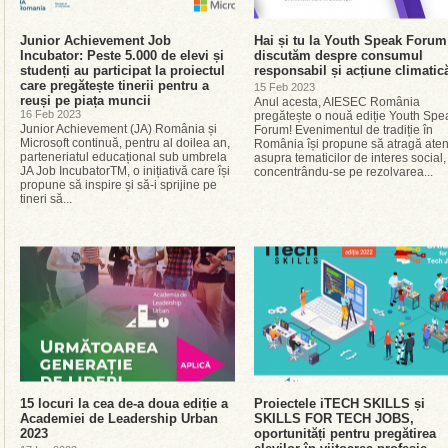
Junior Achievement Job
Hai și tu la Youth Speak Forum
Incubator: Peste 5.000 de elevi și
discutăm despre consumul
studenți au participat la proiectul
responsabil și acțiune climatic
care pregătește tinerii pentru a
15 Feb 2023
reuși pe piața muncii
Anul acesta, AIESEC România
16 Feb 2023
pregătește o nouă ediție Youth Spe
Junior Achievement (JA) România și
Forum! Evenimentul de tradiție în
Microsoft continuă, pentru al doilea an,
România își propune să atragă aten
parteneriatul educațional sub umbrela
asupra tematicilor de interes social,
JA Job IncubatorTM, o inițiativă care își
concentrându-se pe rezolvarea...
propune să inspire și să-i sprijine pe
tineri să...
15 locuri la cea de-a doua ediție a
Proiectele iTECH SKILLS și
Academiei de Leadership Urban
SKILLS FOR TECH JOBS,
2023
oportunități pentru pregătirea