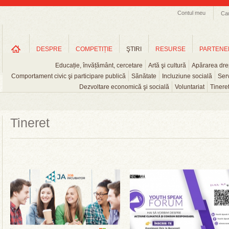
Contul meu
Ca
DESPRE
COMPETIȚIE
ŞTIRI
RESURSE
PARTENE
Educație, învățământ, cercetare
Artă şi cultură
Apărarea drep
Comportament civic şi participare publică
Sănătate
Incluziune socială
Serv
Dezvoltare economică şi socială
Voluntariat
Tinere
Tineret