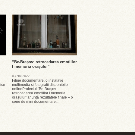
“Be-Brașov: retrocedarea emoțiilor
I memoria orașului”
03 Noi 2022
Filme documentare, o instalație
rise
multimedia și fotografii disponibile
onlineProiectul “Be-Brașov:
retrocedarea emoțiilor I memoria
orașului” anunță rezultatele finale – o
serie de mini documentare,...