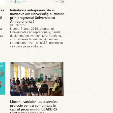
 să
Inițiativele antreprenoriale și
inovative din universități susținute
ă!
prin programul Universitatea
Antreprenorială
01 Feb 2023
Început în anul 2016, programul
ak
Universitatea Antreprenorială, derulat
de Junior Achievement (JA) România,
ția
cu susținerea Romanian-American
Foundation (RAF), se află în prezent la
cea de-a patra ediție, și...
Liceenii vasluieni au dezvoltat
proiecte pentru comunitate în
cadrul programului LEADERS